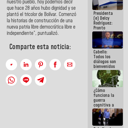
nuestro pueblo, hoy podemos decir
al plan de
que hace 28 años hubo dignidad y se
ahorro
Presidenta
energético
plantó el tricolor de Bolívar. Comenzó
(e) Delcy
la historias de construcción de una
Rodríguez:
nueva patria libre democrática libre e
Pronto
restableceremos
independiente”, puntualizó.
las
operaciones
Comparte esta noticia:
en el
Cabello:
Aeropuerto
Todos los
Internacional
diálogos son
de
bienvenidos
Maiquetía
siempre que
estén en el
marco de la
Constitución
¿Cómo
de la
funciona la
República
guerra
cognitiva a
favor de la
narrativa
hegemónica?
(1)