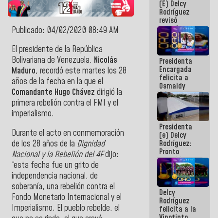
(E) Delcy
y del Caribe
Rodríguez
2026
revisó
agenda
Publicado: 04/02/2020 08:49 AM
económica y
ejecución de
El presidente de la República
fondos de
Bolivariana de Venezuela,
Nicolás
Presidenta
emergencia
Encargada
post-sismos
Maduro
, recordó este martes los 28
felicita a
años de la fecha en la que el
Osmaidy
Comandante Hugo Chávez
dirigió la
Arias y
Giraly
primera rebelión contra el FMI y el
Marcano por
imperialismo.
hacer
Presidenta
historia en
Durante el acto en conmemoración
(e) Delcy
los
de los 28 años de la
Dignidad
Rodríguez:
Centroamericanos
Pronto
Nacional y la Rebelión del 4F
dijo:
restableceremos
“esta fecha fue un grito de
las
independencia nacional, de
operaciones
en el
soberanía, una rebelión contra el
Delcy
Aeropuerto
Fondo Monetario Internacional y el
Rodríguez
Internacional
Imperialismo. El pueblo rebelde, el
felicita a la
de
Vinotinto