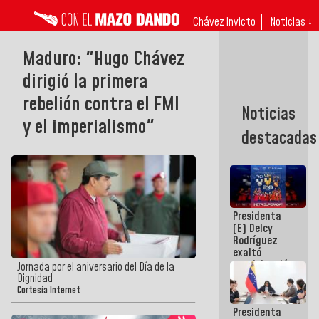
Chávez invicto
Noticias ↓
Maduro: "Hugo Chávez
dirigió la primera
rebelión contra el FMI
Noticias
y el imperialismo"
destacadas
Presidenta
(E) Delcy
Rodríguez
exaltó
participación
Jornada por el aniversario del Día de la
de
Dignidad
Venezuela
Cortesía Internet
en Juegos
Presidenta
Centroamericanos