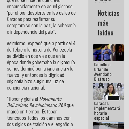
Maiquetía
que no se rinde, el que creyó
Sub 20
encarecidamente en aquel glorioso
campeona
Noticias
‘por ahora’ despierta en las calles de
frente
Caracas para reafirmar su
México Sub
más
23 en los
compromiso con la paz, la soberanía
Centroamericanos
leídas
e independencia del país”.
Asimismo, expresó que a partir del 4
de febrero la historia de Venezuela
se dividió en dos y es que en la
época donde gobernaba la oligarquía
Cabello a
se nos dominó por la ignorancia y la
Orlando
Avendaño:
fuerza, y entonces la dignidad
Disfruto
originaria hizo surgir una luz de
cada vez
conciencia nacional.
que escribes
porque lo
que haces
“Honor y gloria al
Movimiento
Caracas
es
Bolivariano Revolucionario 200
que
implementará
embarrarla
marcó un tiempo. Estaban
horario
trancados todos los caminos con
especial
para
dos siglos de traición y el engaño a
adaptarse