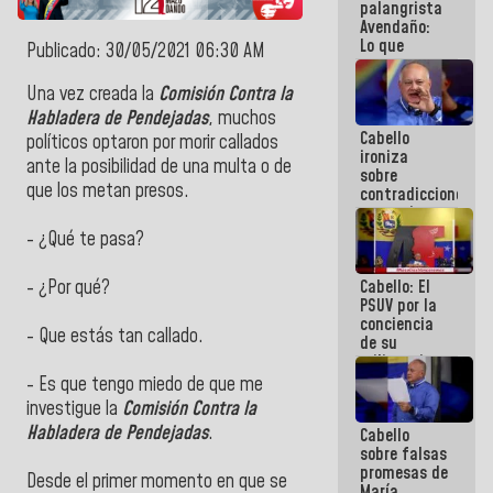
palangrista
Avendaño:
Lo que
Publicado: 30/05/2021 06:30 AM
vayas a
escribir
Una vez creada la
Comisión Contra la
hazlo hoy
Habladera de Pendejadas
, muchos
por que no
Cabello
sabemos si
políticos optaron por morir callados
ironiza
la semana
ante la posibilidad de una multa o de
sobre
que viene
que los metan presos.
contradicciones
hay
y mentiras
programa
de María
- ¿Qué te pasa?
Machado:
¡Créanle!
Cabello: El
- ¿Por qué?
PSUV por la
conciencia
- Que estás tan callado.
de su
militancia
es la
- Es que tengo miedo de que me
organización
investigue la
Comisión Contra la
política más
Habladera de Pendejadas
.
Cabello
sólida de
sobre falsas
Venezuela
promesas de
Desde el primer momento en que se
María