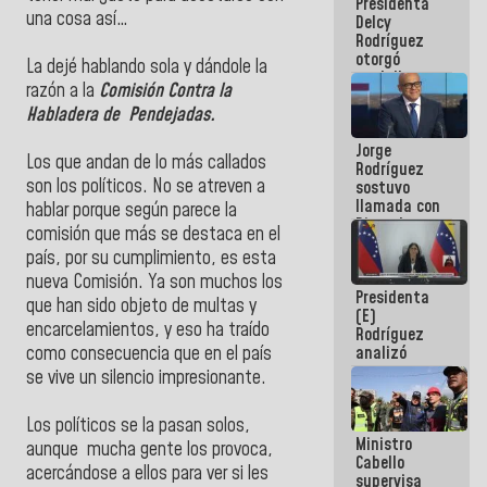
Presidenta
abordar
una cosa así…
Delcy
planes de
Rodríguez
acción
otorgó
La dejé hablando sola y dándole la
medalla
razón a la
Comisión Contra la
"Héroe de
Habladera de Pendejadas.
Venezuela"
a servidores
Jorge
públicos
Los que andan de lo más callados
Rodríguez
son los políticos. No se atreven a
sostuvo
llamada con
hablar porque según parece la
Dinorah
comisión que más se destaca en el
Figuera y
país, por su cumplimiento, es esta
acuerdan
primer
nueva Comisión. Ya son muchos los
Presidenta
encuentro
que han sido objeto de multas y
(E)
presencial
encarcelamientos, y eso ha traído
Rodríguez
para el
analizó
como consecuencia que en el país
diálogo
junto a
se vive un silencio impresionante.
gobernadores
planes de
Los políticos se la pasan solos,
recuperación
Ministro
del Sistema
aunque mucha gente los provoca,
Cabello
Eléctrico
acercándose a ellos para ver si les
supervisa
Nacional