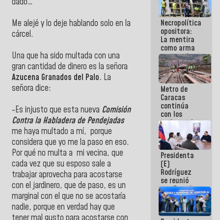
dado…
manejo de
escombros
Necropolítica
Me alejé y lo deje hablando solo en la
en La Guaira
opositora:
cárcel.
La mentira
como arma
Una que ha sido multada con una
contra el
Pueblo
gran cantidad de dinero es la señora
Azucena Granados del Palo
. La
señora dice:
Metro de
Caracas
continúa
-Es injusto que esta nueva
Comisión
con los
Contra la Habladera de Pendejadas
trabajos de
mantenimiento
me haya multado a mí, porque
e inspección
considera que yo me la paso en eso.
en la Línea 2
Por qué no multa a mi vecina, que
Presidenta
cada vez que su esposo sale a
(E)
Rodríguez
trabajar aprovecha para acostarse
se reunió
con el jardinero, que de paso, es un
con Estado
marginal con el que no se acostaría
Mayor
Eléctrico
nadie, porque en verdad hay que
para
tener mal gusto para acostarse con