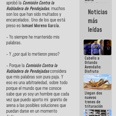
aprobó la
Comisión Contra la
Machado:
¿Quién le
Habladera de Pendejadas
, muchos
Noticias
puede creer?
son los que han sido multados y
¿Y la gente
más
encarcelados. Uno de los que está
que ella iba
preso es
Ismael Moreno García.
a salvar en
leídas
La Guaira?
- Yo siempre he mantenido mis
palabras.
- Y ¿por qué lo metieron preso?
Cabello a
Orlando
- Porque la
Comisión Contra la
Avendaño:
Habladera de Pendejadas
considera
Disfruto
cada vez
que mis palabras son pura paja. Y
que escribes
eso es una arbitrariedad, sobre todo
porque lo
porque el mundo que me conoce
que haces
Llegan dos
es
sabe que yo soy un hombre que cada
nuevos
embarrarla
vez que puedo aporto mi granito de
trenes de
arena a las posibles soluciones que
trituración
para
puedan darse en un momento
optimizar