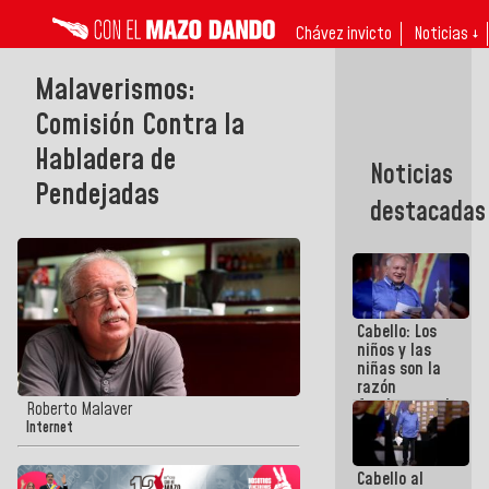
Chávez invicto
Noticias ↓
Malaverismos:
Comisión Contra la
Habladera de
Noticias
Pendejadas
destacadas
Cabello: Los
niños y las
niñas son la
razón
fundamental
Roberto Malaver
de todo lo
Internet
que
estamos
Cabello al
haciendo