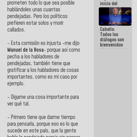
prometen todo lo que sea posible
inicio del
proceso de
hablándoles unas cuantas
demolición
pendejadas. Pero los políticos
de
prefieren estar solos y morir
edificaciones
Cabello:
declaradas
callados.
Todos los
en riesgo en
diálogos son
La Guaira
- Esta comisión es injusta –me dijo
bienvenidos
(+Fotos)
Manuel de la Rosa
- porque así como
siempre que
estén en el
pecha a los habladores de
marco de la
pendejadas, también tiene que
Constitución
gratificar a los habladores de cosas
de la
República
importantes, como es mi caso por
ejemplo.
- Dígame una cosa importante para
ver qué tal.
- Primero tiene que darme tiempo
para pensarla, porque eso es lo que
sucede en este país, que la gente