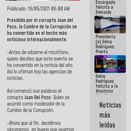
Encargada
post-sismos
felicita a
Publicado: 16/05/2021 06:00 AM
Osmaidy
Arias y
Presidida por el corrupto Juan del
Giraly
Pozo, la Cumbre de la Corrupción se
Marcano por
hacer
ha convertido en el hecho más
Presidenta
historia en
noticioso internacionalmente.
(e) Delcy
los
Rodríguez:
Centroamericanos
Pronto
-Antes de robarme el micrófono,
restableceremos
quiero decirles que este evento se
las
ha convertido en la noticia del año.
operaciones
en el
Así lo afirman hoy las agencias de
Delcy
Aeropuerto
noticias.
Rodríguez
Internacional
felicita a la
de
Así comenzó sus palabras el
Vinotinto
Maiquetía
Sub 20
corrupto
Juan Del Pozo.
Quien se
campeona
Noticias
asumió como moderador de la
frente
Cumbre de la Corrupción.
México Sub
más
23 en los
Centroamericanos
-Ahora que al fin, decidimos
leídas
sincerarnos, es bueno que seamos