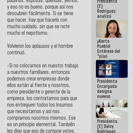
padrinos, esposas, queridas, yernos,
Presidenta
sabemos si
(E)
la semana
y eso no es bueno, porque así nos
Rodríguez
que viene
descubren fácilmente. Si se tiene
analizó
hay
que hacer, hay que hacerlo con
junto a
programa
gobernadores
mucho cuidado, sin que se note
planes de
mucho el nepotismo.
recuperación
¡Alerta
del Sistema
Volvieron los aplausos y el hombre
Pueblo!
Eléctrico
Entérese del
Nacional
continuó.
"plan
enjambre"
-Si no colocamos en nuestro trabajo
de La Sayo
para
a nuestros familiares, entonces
sabotear el
podemos crear empresas donde
Presidenta
diálogo y
ellos están al frente y nosotros,
Encargada
promover el
designa
caos
como presidente o gerente de la
nuevos
empresa, los contratamos para que
titulares en
nos entreguen todos los insumos
el
que necesitamos y así nos
Viceministerio
de Energía
compramos nosotros mismos. Ese
Presidenta
Eléctrica y
es un principio elemental. También
(E) Delcy
CORPOELEC
les digo que eso de comprar yates,
Rodríguez