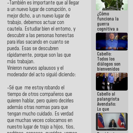
-También es importante que al llegar
al plan de
ahorro
a un nuevo lugar de corrupción, o
¿Cómo
energético
mejor dicho, a un nuevo lugar de
funciona la
trabajo, debemos actuar con
guerra
cautela. Estudiar bien el entorno, y
cognitiva a
favor de la
descubrir a las personas honestas
narrativa
para irlas sacando en cuanto se
hegemónica?
pueda. Esas se descubren
(1)
Cabello:
rápidamente, porque son las que
Todos los
más trabajan.
diálogos son
Vinieron nuevos aplausos y el
bienvenidos
siempre que
moderador del acto siguió diciendo:
estén en el
marco de la
-Sé que me estoy robando el
Constitución
Cabello al
tiempo de otros compañeros que
de la
palangrista
República
quieren hablar, pero quiero decirles
Avendaño:
además otras normas para que
Lo que
tengan mucho cuidado. Es verdad
vayas a
escribir
que muchas veces colocamos en
hazlo hoy
nuestro lugar de trajo a hijos, tíos,
por que no