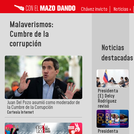
Chávez invicto
Noticias ↓
Malaverismos:
Cumbre de la
corrupción
Noticias
destacadas
Presidenta
(E) Delcy
Rodríguez
Juan Del Pozo asumió como moderador de
revisó
la Cumbre de la Corrupción
agenda
Cortesía Internet
económica y
ejecución de
fondos de
Presidenta
emergencia