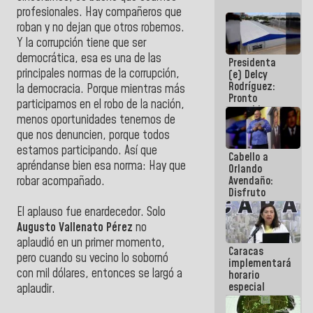
profesionales. Hay compañeros que
roban y no dejan que otros robemos.
Y la corrupción tiene que ser
democrática, esa es una de las
Presidenta
principales normas de la corrupción,
(e) Delcy
Rodríguez:
la democracia. Porque mientras más
Pronto
participamos en el robo de la nación,
restableceremos
menos oportunidades tenemos de
las
operaciones
que nos denuncien, porque todos
en el
estamos participando. Así que
Cabello a
Aeropuerto
apréndanse bien esa norma: Hay que
Orlando
Internacional
Avendaño:
robar acompañado.
de
Disfruto
Maiquetía
cada vez
El aplauso fue enardecedor. Solo
que escribes
Augusto Vallenato Pérez
no
porque lo
que haces
aplaudió en un primer momento,
Caracas
es
pero cuando su vecino lo sobornó
implementará
embarrarla
con mil dólares, entonces se largó a
horario
especial
aplaudir.
para
adaptarse