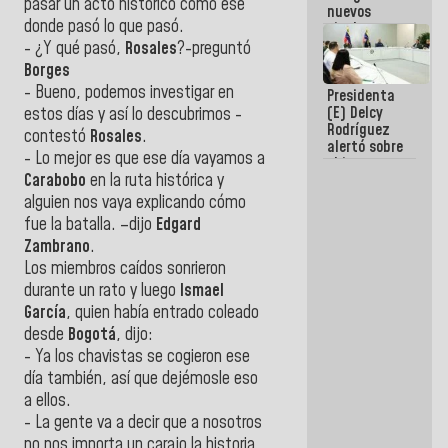
pasar un acto histórico como ese
nuevos
donde pasó lo que pasó.
titulares en
el
- ¿Y qué pasó,
Rosales
?-preguntó
Viceministerio
Borges
de Energía
- Bueno, podemos investigar en
Presidenta
Eléctrica y
(E) Delcy
estos días y así lo descubrimos -
CORPOELEC
Rodríguez
contestó
Rosales
.
alertó sobre
- Lo mejor es que ese día vayamos a
el impacto
Carabobo
en la ruta histórica y
de la
emergencia
alguien nos vaya explicando cómo
climática en
fue la batalla. –dijo
Edgard
los oceános
Zambrano
.
Los miembros caídos sonrieron
durante un rato y luego
Ismael
García
, quien había entrado coleado
desde
Bogotá
, dijo:
- Ya los chavistas se cogieron ese
día también, así que dejémosle eso
a ellos.
- La gente va a decir que a nosotros
no nos importa un carajo la historia