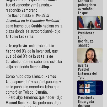
Cabello al
de la
fue el vencedor y más nada.-
palangrista
República
Avendaño:
respondió
Zambrano
.
Lo que
- Si
Nacho
habló el
Día de la
vayas a
Juventud en la Asamblea Nacional
,
escribir
hazlo hoy
sería bueno que
Guaidó
hablara en la
por que no
plaza donde se autoproclamó- dijo
Presidenta
sabemos si
Antonio
Ledezma
.
(E)
la semana
Rodríguez
que viene
analizó
hay
- Te repito
Antonio
, más sabía
junto a
programa
Nacho
del Día de la Juventud, que
gobernadores
Guaidó
del Día de la
Batalla
de
planes de
recuperación
Carabobo
, ese no sabe sino estafar
¡Alerta
del Sistema
-dijo sonriendo
Ramos
Allup
.
Pueblo!
Eléctrico
Entérese del
Nacional
Como hubo otro silencio,
Ramos
"plan
Allup
aprovechó y sacó el pañuelo y
enjambre"
de La Sayo
se lo pasó a la armadura falsa que
para
compró en Toledo,
España
.
sabotear el
- Pero algo tenemos que hacer- dijo
Presidenta
diálogo y
Encargada
promover el
Manuel
Rosales
- No podemos dejar
designa
caos