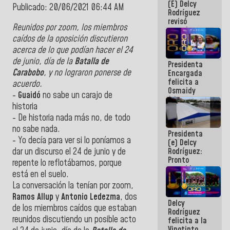
(E) Delcy
y del Caribe
Publicado: 20/06/2021 06:44 AM
Rodríguez
2026
revisó
Reunidos por zoom, los miembros
agenda
caídos de la oposición discutieron
económica y
ejecución de
acerca de lo que podían hacer el 24
fondos de
de junio, día de la
Batalla de
Presidenta
emergencia
Carabobo
, y no lograron ponerse de
Encargada
post-sismos
felicita a
acuerdo.
Osmaidy
-
Guaidó
no sabe un carajo de
Arias y
historia
Giraly
Marcano por
- De historia nada más no, de todo
hacer
no sabe nada.
Presidenta
historia en
- Yo decía para ver si lo poníamos a
(e) Delcy
los
Rodríguez:
dar un discurso el 24 de junio y de
Centroamericanos
Pronto
repente lo reflotábamos, porque
restableceremos
está en el suelo.
las
La conversación la tenían por zoom,
operaciones
en el
Ramos
Allup
y
Antonio
Ledezma
, dos
Delcy
Aeropuerto
de los miembros caídos que estaban
Rodríguez
Internacional
reunidos discutiendo un posible acto
felicita a la
de
Vinotinto