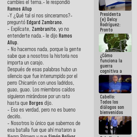
cambies el tema.- le respondió
al plan de
Ramos
Allup
ahorro
Presidenta
energético
-Y ¿Qué tal si nos sinceramos?-
(e) Delcy
preguntó
Edgard
Zambrano
.
Rodríguez:
- Explícate,
Zambranito
, yo no
Pronto
restableceremos
entenderte nada.- le dijo
Ramos
las
Allup
.
operaciones
- No hacemos nada, porque la gente
en el
¿Cómo
sabe que a nosotros la historia nos
Aeropuerto
funciona la
Internacional
importa un carajo.
guerra
de
Después de esas palabras hubo un
cognitiva a
Maiquetía
silencio que fue interrumpido por el
favor de la
narrativa
perro Chicarrón con unos ladridos,
hegemónica?
guao, guao. Los miembros caídos
(1)
siguieron mirándose por un rato
Cabello:
Todos los
hasta que
Borges
dijo.
diálogos son
- Eso es verdad, pero no es bueno
bienvenidos
decirlo.
siempre que
estén en el
- Nosotros lo único que sabemos de
marco de la
esa batalla fue que ahí mataron a
Constitución
Negro Primero y que
Simón
Bolívar