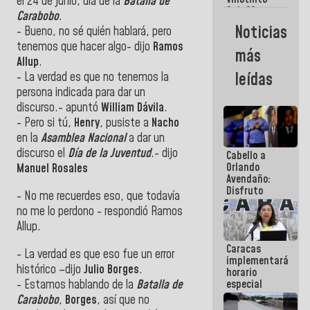
Maiquetía
el 24 de junio, día de la
Batalla
de
Sub 20
Carabobo
.
campeona
Noticias
- Bueno, no sé quién hablará, pero
frente
México Sub
tenemos que hacer algo- dijo
Ramos
más
23 en los
Allup
.
Centroamericanos
leídas
- La verdad es que no tenemos la
persona indicada para dar un
discurso.- apuntó
William
Dávila
.
- Pero si tú,
Henry
, pusiste a
Nacho
en la
Asamblea
Nacional
a dar un
discurso el
Día de la Juventud
.- dijo
Cabello a
Orlando
Manuel
Rosales
Avendaño:
Disfruto
- No me recuerdes eso, que todavía
cada vez
no me lo perdono - respondió Ramos
que escribes
Allup.
porque lo
que haces
Caracas
es
- La verdad es que eso fue un error
implementará
embarrarla
histórico –dijo
Julio Borges
.
horario
- Estamos hablando de la
Batalla de
especial
para
Carabobo
,
Borges
, así que no
adaptarse