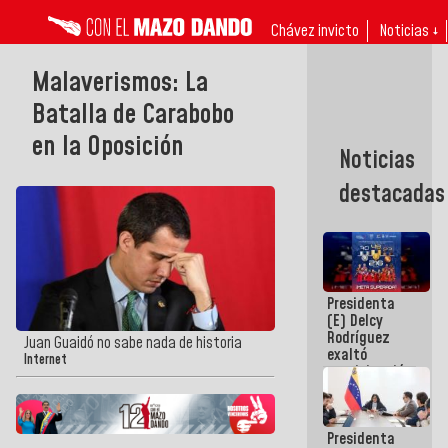
Chávez invicto
Noticias ↓
Malaverismos: La
Batalla de Carabobo
en la Oposición
Noticias
destacadas
Presidenta
(E) Delcy
Rodríguez
Juan Guaidó no sabe nada de historia
exaltó
Internet
participación
de
Venezuela
en Juegos
Presidenta
Centroamericanos