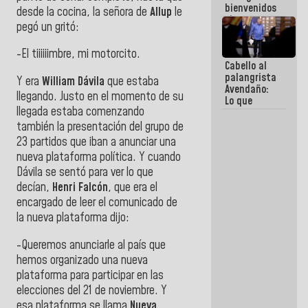
bienvenidos
desde la cocina, la señora de
Allup
le
siempre que
pegó un gritó:
estén en el
marco de la
-El tiiiiiimbre, mi motorcito.
Constitución
Cabello al
de la
palangrista
República
Y era
William Dávila
que estaba
Avendaño:
llegando. Justo en el momento de su
Lo que
llegada estaba comenzando
vayas a
escribir
también la presentación del grupo de
hazlo hoy
23 partidos que iban a anunciar una
por que no
nueva plataforma política. Y cuando
sabemos si
la semana
Dávila se sentó para ver lo que
que viene
decían,
Henri Falcón
, que era el
hay
encargado de leer el comunicado de
programa
la nueva plataforma dijo:
-Queremos anunciarle al país que
hemos organizado una nueva
plataforma para participar en las
elecciones del 21 de noviembre. Y
esa plataforma se llama
Nueva