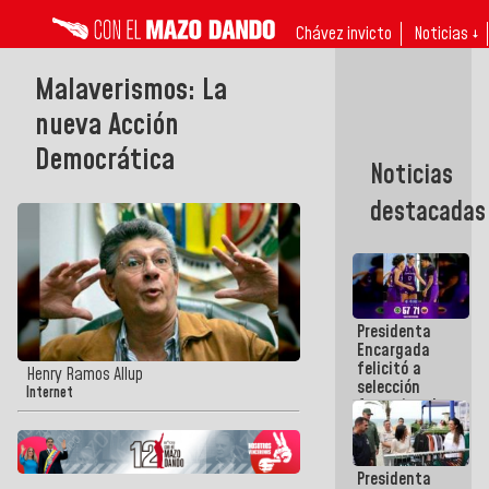
Chávez invicto
Noticias ↓
Malaverismos: La
nueva Acción
Democrática
Noticias
destacadas
Presidenta
Encargada
felicitó a
Henry Ramos Allup
selección
Internet
femenina de
baloncesto
por su
clasificación
Presidenta
a la