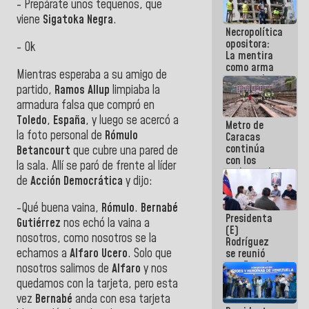
- Prepárate unos tequeños, que
manejo de
viene
Sigatoka Negra
.
escombros
Necropolítica
en La Guaira
opositora:
- Ok
La mentira
como arma
Mientras esperaba a su amigo de
contra el
partido,
Ramos Allup
limpiaba la
Pueblo
armadura falsa que compró en
Toledo
,
España
, y luego se acercó a
Metro de
la foto personal de
Rómulo
Caracas
continúa
Betancourt
que cubre una pared de
con los
la sala. Allí se paró de frente al líder
trabajos de
de
Acción Democrática
y dijo:
mantenimiento
e inspección
en la Línea 2
-Qué buena vaina,
Rómulo
.
Bernabé
Presidenta
Gutiérrez
nos echó la vaina a
(E)
nosotros, como nosotros se la
Rodríguez
echamos a
Alfaro Ucero
. Solo que
se reunió
con Estado
nosotros salimos de
Alfaro
y nos
Mayor
quedamos con la tarjeta, pero esta
Eléctrico
vez
Bernabé
anda con esa tarjeta
para