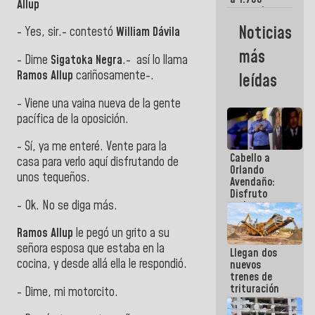
Allup
comerciantes
y
Noticias
- Yes, sir.- contestó
William Dávila
emprendedores
afectados
más
por
- Dime
Sigatoka Negra
.- así lo llama
terremotos
Ramos Allup
cariñosamente-.
leídas
- Viene una vaina nueva de la gente
pacífica de la oposición.
- Sí, ya me enteré. Vente para la
Cabello a
casa para verlo aquí disfrutando de
Orlando
unos tequeños.
Avendaño:
Disfruto
- Ok. No se diga más.
cada vez
que escribes
porque lo
Ramos Allup
le pegó un grito a su
que haces
señora esposa que estaba en la
Llegan dos
es
cocina, y desde allá ella le respondió.
nuevos
embarrarla
trenes de
trituración
- Dime, mi motorcito.
para
optimizar