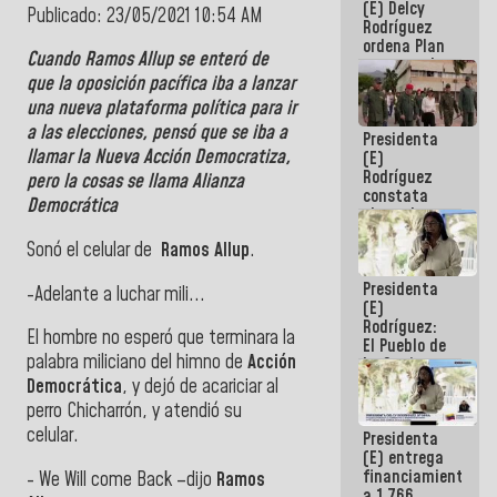
(E) Delcy
AmeriCup
Publicado: 23/05/2021 10:54 AM
Rodríguez
2027
ordena Plan
Cuando Ramos Allup se enteró de
maestro de
que la oposición pacífica iba a lanzar
desarrollo
logístico y
una nueva plataforma política para ir
turístico
a las elecciones, pensó que se iba a
Presidenta
para La
llamar la Nueva Acción Democratiza,
(E)
Guaira
Rodríguez
pero la cosas se llama Alianza
constata
Democrática
obras de
rehabilitación
Sonó el celular de
Ramos Allup
.
de Escuela
Militar de
Presidenta
Mamo en La
-Adelante a luchar mili...
(E)
Guaira
Rodríguez:
El hombre no esperó que terminara la
El Pueblo de
palabra miliciano del himno de
Acción
La Guaira
siempre
Democrática
, y dejó de acariciar al
estará
perro Chicharrón, y atendió su
acompañada
celular.
Presidenta
por el
(E) entrega
Gobierno
financiamientos
Nacional
- We Will come Back –dijo
Ramos
a 1.766