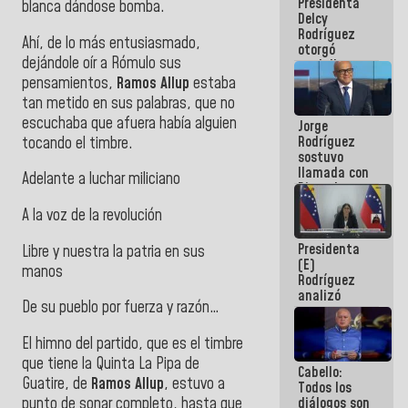
Presidenta
abordar
blanca dándose bomba.
Delcy
planes de
Rodríguez
acción
Ahí, de lo más entusiasmado,
otorgó
dejándole oír a Rómulo sus
medalla
"Héroe de
pensamientos,
Ramos Allup
estaba
Venezuela"
tan metido en sus palabras, que no
a servidores
escuchaba que afuera había alguien
Jorge
públicos
Rodríguez
tocando el timbre.
sostuvo
llamada con
Adelante a luchar miliciano
Dinorah
Figuera y
A la voz de la revolución
acuerdan
primer
Presidenta
encuentro
Libre y nuestra la patria en sus
(E)
presencial
manos
Rodríguez
para el
analizó
diálogo
De su pueblo por fuerza y razón…
junto a
gobernadores
planes de
El himno del partido, que es el timbre
recuperación
que tiene la Quinta La Pipa de
Cabello:
del Sistema
Guatire, de
Ramos Allup
, estuvo a
Todos los
Eléctrico
punto de sonar completo, hasta que
diálogos son
Nacional