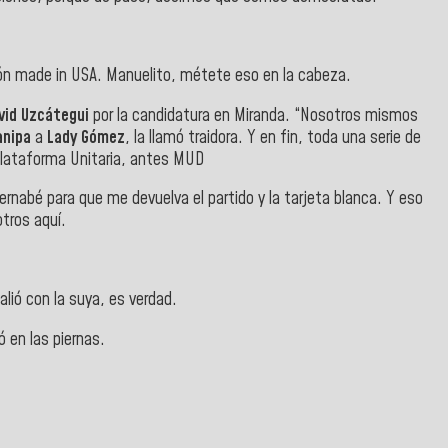
ión made in USA. Manuelito, métete eso en la cabeza.
avid Uzcátegui
por la candidatura en Miranda. “Nosotros mismos
anipa
a
Lady Gómez
, la llamó traidora. Y en fin, toda una serie de
 Plataforma Unitaria, antes MUD
rnabé para que me devuelva el partido y la tarjeta blanca. Y eso
tros aquí.
alió con la suya, es verdad.
ó en las piernas.