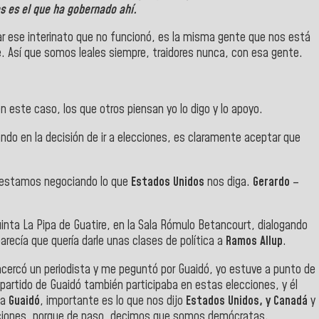
s
es el que ha gobernado ahí.
ar ese interinato que no funcionó, es la misma gente que nos está
. Así que somos leales siempre, traidores nunca, con esa gente.
 este caso, los que otros piensan yo lo digo y lo apoyo.
do en la decisión de ir a elecciones, es claramente aceptar que
estamos negociando lo que
Estados Unidos
nos diga.
Gerardo
–
inta La Pipa de Guatire, en la Sala Rómulo Betancourt, dialogando
arecía que quería darle unas clases de política a
Ramos Allup
.
 acercó un periodista y me peguntó por Guaidó, yo estuve a punto de
l partido de Guaidó también participaba en estas elecciones, y él
ga
Guaidó
, importante es lo que nos dijo
Estados Unidos, y Canadá
y
ecciones, porque de paso, decimos que somos demócratas.