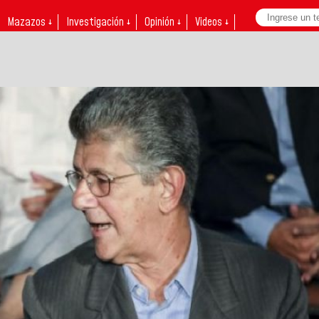
Mazazos ↓
Investigación ↓
Opinión ↓
Videos ↓