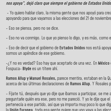
nos apoya”, dejó claro que siempre el gobierno de Estados
Unido
- Yo quiero hablar claro, la misma gente que nos apoyó para cre
apoyando para que vayamos a las elecciones del 21 de noviembre
- Eso se piensa, pero no se dice.
- Eso no va conmigo. Lo que yo pienso lo digo, y es más, como en
- Eso de decir que el gobierno de
Estados Unidos
nos está apoyan
somos un apéndice de ese gobierno.
-¿Y no es verdad? Eso hay que aceptarlo de una vez. En
México
Fospuca-
Blyde
es un títere ahí.
Ramos Allup y Manuel Rosales,
parece mentira, estaban en la Qu
acerca de las últimas declaraciones de
Ramos Allup
. Y Rosales p
- Fíjate tú, después que yo dije que íbamos a participar, se me
preguntarle quién era ese, pero no me pareció. Y yo le dije que e
pertenecía a ese partido, así que ya importa muy poco lo que di
la
Unión Europea
, toda esa gente quiere que uno vaya a las el