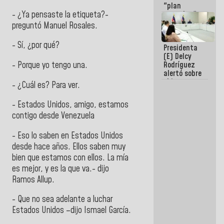
"plan
- ¿Ya pensaste la etiqueta?-
enjambre"
de La Sayo
preguntó Manuel Rosales.
para
sabotear el
- Sí, ¿por qué?
Presidenta
diálogo y
(E) Delcy
promover el
Rodríguez
- Porque yo tengo una.
caos
alertó sobre
el impacto
- ¿Cuál es? Para ver.
de la
emergencia
- Estados Unidos, amigo, estamos
climática en
contigo desde Venezuela
los oceános
- Eso lo saben en Estados Unidos
desde hace años. Ellos saben muy
bien que estamos con ellos. La mía
es mejor, y es la que va.- dijo
Ramos Allup.
- Que no sea adelante a luchar
Estados Unidos –dijo Ismael García.