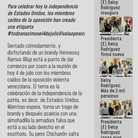
(E) Delcy
Para celebrar hoy la independencia
Rodríguez
inaugura
de Estados Unidos, los miembros
casa de los
caídos de la oposición han creado
Abuelos
una etiqueta
Primavera
#todosnacimosel4dejulioVivalaoposición.
en Caracas
Presidenta
(E) Delcy
Sentado cómodamente, y
Rodríguez
disfrutando de un brandy Hennessy,
firmó nueva
Ramos Allup está a punto de dar
de Ley de
Arrendamiento
comienzo por zoom a la reunión de
aprobada
hoy 4 de julio con los miembros
por la AN
caídos de la oposición violenta
Delcy
Rodríguez:
venezolana. El tema es la
Más de 2 mil
celebración de la independencia de la
personas
patria, es decir, de Estados Unidos.
beneficiadas
con planes
Mientras espera, toma un trago de
para
brandy y después acaricia con una
atención de
almohadilla la armadura falsa que
Presidenta
emergencia
está a su lado derecho en el
(E) Delcy
sísmica en
Rodríguez
la última
escritorio. Su perro Chicharrón salta
lanza plan