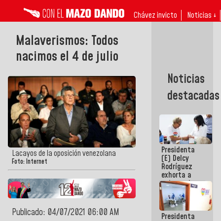
Chávez invicto
Noticias ↓
Malaverismos: Todos
nacimos el 4 de julio
Noticias
destacadas
Presidenta
Lacayos de la oposición venezolana
(E) Delcy
Foto: Internet
Rodríguez
exhorta a
gobernadores
y alcaldes a
edificar
casas para
Publicado: 04/07/2021 06:00 AM
Presidenta
abuelos