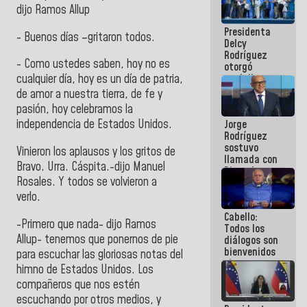
manejo de
dijo Ramos Allup
escombros
Presidenta
en La Guaira
- Buenos días –gritaron todos.
Delcy
Rodríguez
- Como ustedes saben, hoy no es
otorgó
medalla
cualquier día, hoy es un día de patria,
"Héroe de
de amor a nuestra tierra, de fe y
Venezuela"
pasión, hoy celebramos la
a servidores
independencia de Estados Unidos.
Jorge
públicos
Rodríguez
sostuvo
Vinieron los aplausos y los gritos de
llamada con
Bravo. Urra. Cáspita.-dijo Manuel
Dinorah
Rosales. Y todos se volvieron a
Figuera y
acuerdan
verlo.
primer
Cabello:
encuentro
-Primero que nada- dijo Ramos
Todos los
presencial
Allup- tenemos que ponernos de pie
diálogos son
para el
bienvenidos
diálogo
para escuchar las gloriosas notas del
siempre que
himno de Estados Unidos. Los
estén en el
compañeros que nos estén
marco de la
Constitución
escuchando por otros medios, y