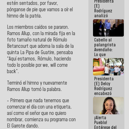
Presidenta
de la
estén sentados, por favor,
(E)
República
pónganse de pie que vamos a oír el
Rodríguez
himno de la patria.
analizó
junto a
gobernadores
Los miembros caídos se pararon.
planes de
Ramos Allup, con la mirada fija en la
recuperación
foto tamaño natural de Rómulo
Cabello al
del Sistema
palangrista
Eléctrico
Betancourt que adorna la sala de la
Avendaño:
Nacional
quinta La Pipa de Guatire, pensaba
Lo que
“Aquí estamos, Rómulo, haciendo
vayas a
escribir
todo lo posible por we, will come
hazlo hoy
back”.
por que no
Presidenta
sabemos si
Terminó el himno y nuevamente
(E) Delcy
la semana
Rodríguez
que viene
Ramos Allup tomó la palabra.
encabezó
hay
lanzamiento
programa
- Primero que nada tenemos que
del Plan
comenzar el día con una etiqueta,
Nacional de
Recreación
así como el señor que no quiero
¡Alerta
Vacacional
nombrar, comienza su programa con
Pueblo!
El Garrote dando.
Entérese del