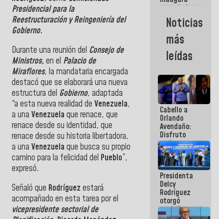
casa de los
Presidencial para la
Abuelos
Reestructuración y Reingeniería del
Noticias
Primavera
Gobierno.
en Caracas
más
Durante una reunión del
Consejo de
leídas
Ministros,
en el
Palacio de
Miraflores
, la mandataria encargada
destacó que se elaborará una nueva
estructura del
Gobierno
, adaptada
“a esta nueva realidad de
Venezuela
,
Cabello a
a una
Venezuela
que renace, que
Orlando
renace desde su identidad, que
Avendaño:
Disfruto
renace desde su historia libertadora,
cada vez
a una
Venezuela
que busca su propio
que escribes
camino para la felicidad del
Pueblo
”,
porque lo
expresó.
que haces
Presidenta
es
Delcy
embarrarla
Señaló que
Rodríguez
estará
Rodríguez
acompañado en esta tarea por el
otorgó
vicepresidente sectorial de
medalla
"Héroe de