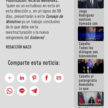
Planificación
,
Ricardo Menéndez,
Venezuela"
“quien es un estudioso en esta en
a servidores
esta dirección y, en un lapso de 90
Jorge
públicos
Rodríguez
días, presentarán a este
Consejo de
sostuvo
Ministros
ya un trabajo conclusivo
llamada con
de lo que debe ser la
Dinorah
Figuera y
reestructuración y la nueva
acuerdan
reingeniería del
Gobierno
”.
primer
Cabello:
encuentro
REDACCIÓN MAZO
Todos los
presencial
diálogos son
para el
bienvenidos
diálogo
siempre que
Comparte esta noticia:
estén en el
marco de la
Constitución
Cabello al
de la
palangrista
República
Avendaño:
Lo que
vayas a
escribir
hazlo hoy
por que no