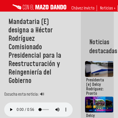
Chávez invicto
Noticias ↓
Mandataria (E)
designa a Héctor
Rodríguez
Noticias
Comisionado
destacadas
Presidencial para la
Reestructuración y
Reingeniería del
Gobierno
Presidenta
(e) Delcy
Rodríguez:
Pronto
Escucha esta noticia: 🔊
restableceremos
las
operaciones
en el
Delcy
Aeropuerto