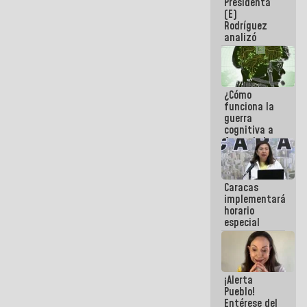
Presidenta
sabemos si
(E)
la semana
Rodríguez
que viene
analizó
hay
junto a
programa
gobernadores
planes de
recuperación
¿Cómo
del Sistema
funciona la
Eléctrico
guerra
Nacional
cognitiva a
favor de la
narrativa
hegemónica?
(1)
Caracas
implementará
horario
especial
para
adaptarse
al plan de
ahorro
¡Alerta
energético
Pueblo!
Entérese del