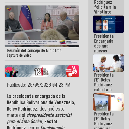
Rodríguez
Internacional
felicita a la
de
Vinotinto
Maiquetía
Sub 20
campeona
frente
México Sub
Presidenta
23 en los
Encargada
Centroamericanos
designa
Reunión del Consejo de Ministros
nuevos
titulares en
Captura de video
el
Viceministerio
de Energía
Presidenta
Eléctrica y
(E) Delcy
CORPOELEC
Publicado: 26/05/2026 04:23 PM
Rodríguez
exhorta a
gobernadores
La
presidenta encargada de la
y alcaldes a
República Bolivariana de Venezuela,
edificar
Delcy Rodríguez
, designó este
casas para
Presidenta
abuelos
martes al
vicepresidente sectorial
(E) Delcy
para el Área Social
,
Héctor
Rodríguez
Rodríguez
, como
Comisionado
inaugura