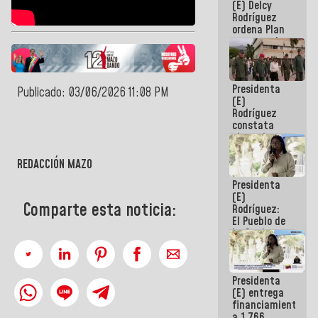
(E) Delcy
AmeriCup
Rodríguez
2027
ordena Plan
maestro de
desarrollo
logístico y
turístico
Presidenta
para La
Publicado: 03/06/2026 11:08 PM
(E)
Guaira
Rodríguez
constata
obras de
rehabilitación
de Escuela
REDACCIÓN MAZO
Militar de
Presidenta
Mamo en La
(E)
Guaira
Comparte esta noticia:
Rodríguez:
El Pueblo de
La Guaira
siempre
estará
acompañada
Presidenta
por el
(E) entrega
Gobierno
financiamientos
Nacional
a 1.766