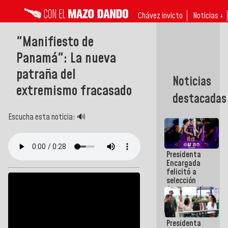
Chávez invicto
Noticias ↓
"Manifiesto de
Panamá": La nueva
patraña del
Noticias
extremismo fracasado
destacadas
Escucha esta noticia: 🔊
Presidenta
Encargada
felicitó a
selección
femenina de
baloncesto
por su
clasificación
Presidenta
a la