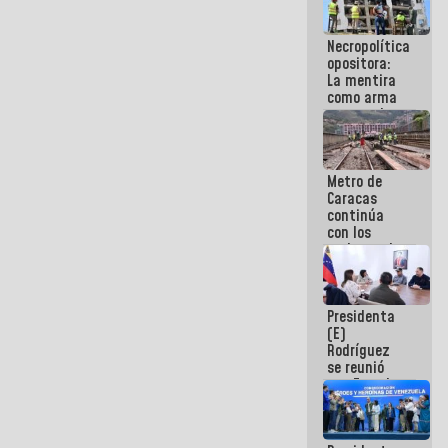
manejo de
escombros
Necropolítica
en La Guaira
opositora:
La mentira
como arma
contra el
Pueblo
Metro de
Caracas
continúa
con los
trabajos de
mantenimiento
e inspección
en la Línea 2
Presidenta
(E)
Rodríguez
se reunió
con Estado
Mayor
Eléctrico
para