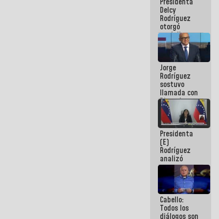
Presidenta
abordar
Delcy
planes de
Rodríguez
acción
otorgó
medalla
"Héroe de
Venezuela"
a servidores
Jorge
públicos
Rodríguez
sostuvo
llamada con
Dinorah
Figuera y
acuerdan
primer
Presidenta
encuentro
(E)
presencial
Rodríguez
para el
analizó
diálogo
junto a
gobernadores
planes de
recuperación
Cabello:
del Sistema
Todos los
Eléctrico
diálogos son
Nacional