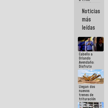
comerciantes
y
Noticias
emprendedores
afectados
más
por
terremotos
leídas
Cabello a
Orlando
Avendaño:
Disfruto
cada vez
que escribes
porque lo
que haces
Llegan dos
es
nuevos
embarrarla
trenes de
trituración
para
optimizar