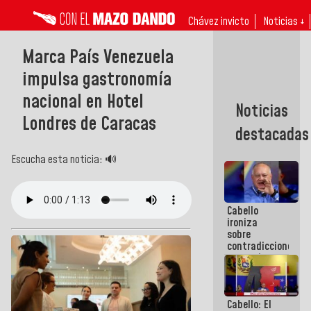
Chávez invicto
Noticias ↓
Marca País Venezuela
impulsa gastronomía
nacional en Hotel
Noticias
Londres de Caracas
destacadas
Escucha esta noticia: 🔊
Cabello
ironiza
sobre
contradicciones
y mentiras
de María
Machado:
¡Créanle!
Cabello: El