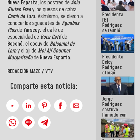
Nueva Esparta
, los postres de
Ania
e inspección
Gluten Free
y los quesos de cabra
en la Línea 2
Presidenta
Camil de Lara
. Asimismo, se dieron a
(E)
conocer los aguacates de
Aguabas
Rodríguez
Plus
de
Yaracuy
, el café de
se reunió
con Estado
especialidad de
Boca Café
de
Mayor
Boconó
, el cocuy de
Balsamal de
Eléctrico
Lara
y el ají de
Moi Ají Gourmet
para
Presidenta
abordar
Margariteño
de
Nueva Esparta
.
Delcy
planes de
Rodríguez
acción
REDACCIÓN MAZO / VTV
otorgó
medalla
"Héroe de
Comparte esta noticia:
Venezuela"
a servidores
Jorge
públicos
Rodríguez
sostuvo
llamada con
Dinorah
Figuera y
acuerdan
primer