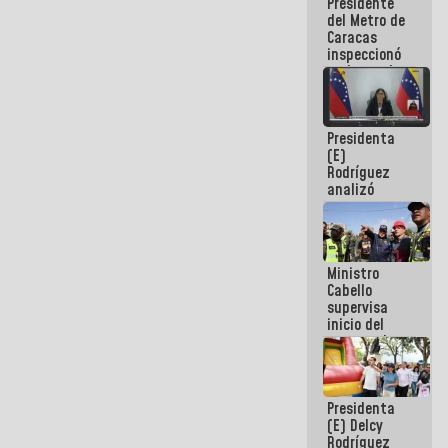
Presidente
encuentro
del Metro de
presencial
Caracas
para el
inspeccionó
diálogo
trabajos de
rehabilitación
y
modernización
Presidenta
de la vía
(E)
férrea
Rodríguez
analizó
junto a
gobernadores
planes de
recuperación
Ministro
del Sistema
Cabello
Eléctrico
supervisa
Nacional
inicio del
proceso de
demolición
de
edificaciones
Presidenta
declaradas
(E) Delcy
en riesgo en
Rodríguez
La Guaira