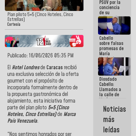
PSUV por la
conciencia
de su
Plan piloto 5×5 (Cinco Hoteles, Cinco
militancia
Estrellas)
es la
Cortesía
organización
política más
Cabello
sólida de
sobre falsas
Venezuela
promesas de
María
Publicado: 16/06/2026 05:35 PM
Machado:
¿Quién le
El
Hotel Londres
de
Caracas
recibió
puede creer?
una exclusiva selección de la oferta
¿Y la gente
Diosdado
que ella iba
gourmet con el propósito de
Cabello:
a salvar en
incorporarla formalmente dentro de
Llamados a
La Guaira?
la propuesta gastronómica del
la calle de
María
alojamiento, esta iniciativa forma
Machado se
parte del plan piloto
5×5 (Cinco
Noticias
estrellaron
Hoteles, Cinco Estrellas)
de
Marca
de frente
más
contra el
País Venezuela
.
Pueblo
leídas
“Nos sentimos honrados por ser