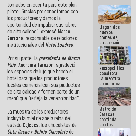
tomados en cuenta para este plan
piloto. Gracias por conectarnos con
los productores y darnos la
oportunidad de impulsar sus rubros
Llegan dos
de alta calidad”, expresó
Marco
nuevos
trenes de
Serrano
, responsable de relaciones
trituración
institucionales del
Hotel Londres
.
para
optimizar
manejo de
Por su parte, la
presidenta de Marca
escombros
País
,
Andreina Tarazón
, agradeció
Necropolítica
en La Guaira
los espacios de lujo que brinda el
opositora:
hotel para que los productores
La mentira
como arma
locales comercialicen sus productos
contra el
de alta calidad y formen parte de un
Pueblo
menú que “refleja la venezolanidad".
Metro de
La muestra de los productores
Caracas
incluyó la miel de abeja reina del
continúa
con los
estado
Cojedes
, los chocolates de
trabajos de
Cata Cacao
y
Delirio Chocolate
de
mantenimiento