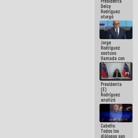
Presidenta
abordar
Delcy
planes de
Rodríguez
acción
otorgó
medalla
"Héroe de
Venezuela"
a servidores
Jorge
públicos
Rodríguez
sostuvo
llamada con
Dinorah
Figuera y
acuerdan
primer
Presidenta
encuentro
(E)
presencial
Rodríguez
para el
analizó
diálogo
junto a
gobernadores
planes de
recuperación
Cabello:
del Sistema
Todos los
Eléctrico
diálogos son
Nacional