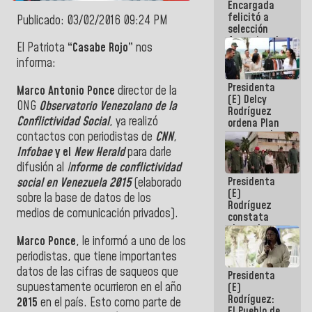
Encargada
de nuestra
felicitó a
América
Publicado: 03/02/2016 09:24 PM
selección
femenina de
El Patriota
“Casabe Rojo”
nos
baloncesto
informa:
por su
clasificación
Presidenta
a la
Marco Antonio Ponce
director de la
(E) Delcy
AmeriCup
ONG
Observatorio Venezolano de la
Rodríguez
2027
Conflictividad Social
, ya realizó
ordena Plan
maestro de
contactos con periodistas de
CNN
,
desarrollo
Infobae
y el
New Herald
para darle
logístico y
difusión al
I
nforme de conflictividad
turístico
Presidenta
social en Venezuela 2015
(elaborado
para La
(E)
Guaira
sobre la base de datos de los
Rodríguez
medios de comunicación privados).
constata
obras de
Marco Ponce
, le informó a uno de los
rehabilitación
de Escuela
periodistas, que tiene importantes
Militar de
datos de las cifras de saqueos que
Presidenta
Mamo en La
supuestamente ocurrieron en el año
(E)
Guaira
Rodríguez:
2015
en el país. Esto como parte de
El Pueblo de