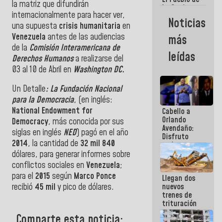
la matriz que difundirán
La Guaira
internacionalmente para hacer ver,
siempre
Noticias
estará
una supuesta
crisis humanitaria
en
acompañada
Venezuela
antes de las audiencias
más
por el
de la
Comisión Interamericana de
Gobierno
leídas
Derechos Humanos
a realizarse del
Nacional
03 al 10 de Abril en
Washington DC.
Un Detalle
: La Fundación Nacional
para la Democracia
, (en inglés:
National Endowment for
Cabello a
Orlando
Democracy
, más conocida por sus
Avendaño:
siglas en inglés
NED
) pagó en el año
Disfruto
2014
, la cantidad de
32 mil 840
cada vez
que escribes
dólares, para generar informes sobre
porque lo
conflictos sociales en
Venezuela
;
que haces
para el
2015
según
Marco Ponce
Llegan dos
es
nuevos
recibió
45 mil
y pico de dólares.
embarrarla
trenes de
trituración
para
Comparte esta noticia:
optimizar