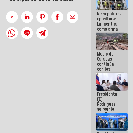
manejo de
escombros
Necropolítica
en La Guaira
opositora:
La mentira
como arma
contra el
Pueblo
Metro de
Caracas
continúa
con los
trabajos de
mantenimiento
e inspección
en la Línea 2
Presidenta
(E)
Rodríguez
se reunió
con Estado
Mayor
Eléctrico
para