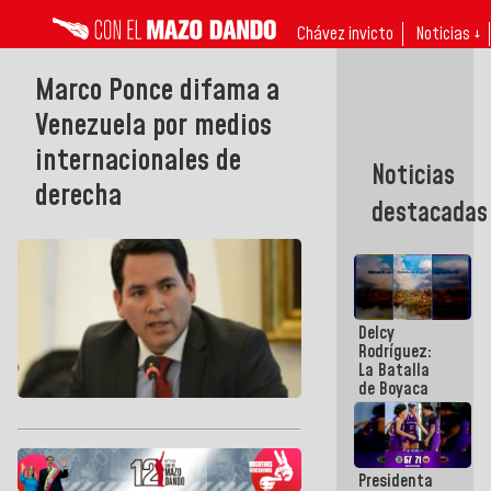
Chávez invicto
Noticias ↓
Marco Ponce difama a
Venezuela por medios
internacionales de
Noticias
derecha
destacadas
Delcy
Rodríguez:
La Batalla
de Boyaca
representa
un capítulo
decisivo en
la gesta
Presidenta
emancipadora