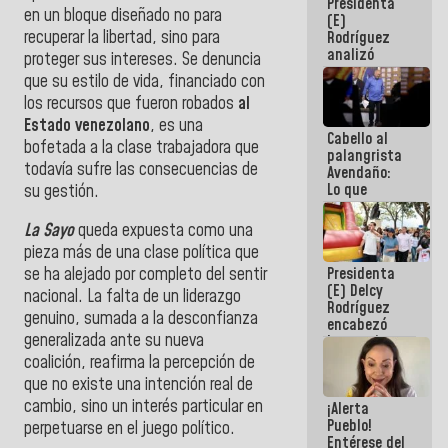
Presidenta
de la
en un bloque diseñado no para
(E)
República
recuperar la libertad, sino para
Rodríguez
analizó
proteger sus intereses. Se denuncia
junto a
que su estilo de vida, financiado con
gobernadores
los recursos que fueron robados
al
planes de
recuperación
Estado venezolano
, es una
Cabello al
del Sistema
bofetada a la clase trabajadora que
palangrista
Eléctrico
todavía sufre las consecuencias de
Avendaño:
Nacional
Lo que
su gestión.
vayas a
escribir
La Sayo
queda expuesta como una
hazlo hoy
pieza más de una clase política que
por que no
Presidenta
se ha alejado por completo del sentir
sabemos si
(E) Delcy
la semana
nacional. La falta de un liderazgo
Rodríguez
que viene
genuino, sumada a la desconfianza
encabezó
hay
generalizada ante su nueva
lanzamiento
programa
del Plan
coalición, reafirma la percepción de
Nacional de
que no existe una intención real de
Recreación
cambio, sino un interés particular en
¡Alerta
Vacacional
Pueblo!
perpetuarse en el juego político.
Entérese del