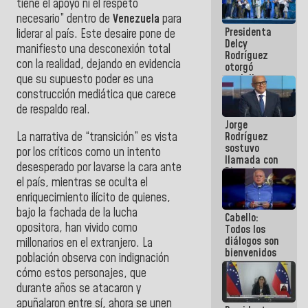
tiene el apoyo ni el respeto
manejo de
necesario” dentro de
Venezuela
para
escombros
Presidenta
en La Guaira
liderar al país. Este desaire pone de
Delcy
manifiesto una desconexión total
Rodríguez
con la realidad, dejando en evidencia
otorgó
que su supuesto poder es una
medalla
"Héroe de
construcción mediática que carece
Venezuela"
de respaldo real.
a servidores
Jorge
públicos
La narrativa de “transición” es vista
Rodríguez
sostuvo
por los críticos como un intento
llamada con
desesperado por lavarse la cara ante
Dinorah
el país, mientras se oculta el
Figuera y
acuerdan
enriquecimiento ilícito de quienes,
primer
bajo la fachada de la lucha
Cabello:
encuentro
opositora, han vivido como
Todos los
presencial
diálogos son
para el
millonarios en el extranjero. La
bienvenidos
diálogo
población observa con indignación
siempre que
cómo estos personajes, que
estén en el
durante años se atacaron y
marco de la
Constitución
apuñalaron entre sí, ahora se unen