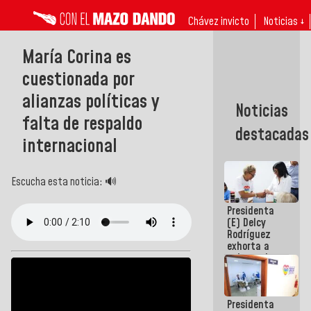
Chávez invicto
Noticias ↓
María Corina es
cuestionada por
alianzas políticas y
Noticias
falta de respaldo
destacadas
internacional
Escucha esta noticia: 🔊
Presidenta
(E) Delcy
Rodríguez
exhorta a
gobernadores
y alcaldes a
edificar
casas para
Presidenta
abuelos