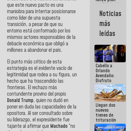
semana
crediticio
que este nuevo pacto es una
con subsidio
maniobra para intentar posicionarse
Noticias
a Juntas de
como líder de una supuesta
Condominio
más
transición, a pesar de que su
entorno está conformado por los
leídas
mismos actores responsables de la
debacle económica que obligó a
millones a abandonar el país.
El punto más crítico de esta
Cabello a
estrategia es el evidente vacío de
Orlando
legitimidad que rodea a su figura, un
Avendaño:
Disfruto
hecho que ha trascendido las
cada vez
fronteras. El rechazo más
que escribes
contundente provino del propio
porque lo
Donald Trump
, quien no dudó en
que haces
Llegan dos
es
poner en duda las capacidades de la
nuevos
embarrarla
opositora. Al ser consultado sobre
trenes de
su liderazgo, el expresidente fue
trituración
para
tajante al afirmar que
Machado
“no
optimizar