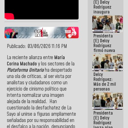
(E) Delcy
Rodríguez
inaugura
casa de los
Abuelos
Primavera
en Caracas
Presidenta
(E) Delcy
Rodríguez
Publicado: 03/06/2026 11:16 PM
firmó nueva
de Ley de
La reciente alianza entre
María
Arrendamiento
Corina Machado
y los sectores de la
aprobada
por la AN
Plataforma Unitaria
ha despertado
Delcy
una ola de críticas, al ser vista por
Rodríguez:
analistas y ciudadanos como un
Más de 2 mil
ejercicio de cinismo político que
personas
beneficiadas
intenta normalizar una imagen
con planes
alejada de la realidad. Han
para
cuestionado la desfachatez de La
atención de
Presidenta
emergencia
Sayo al unirse a figuras ampliamente
(E) Delcy
sísmica en
señaladas por su responsabilidad en
Rodríguez
la última
el desfalco a la nación, denunciando
lanza plan