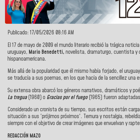
Publicado: 17/05/2026 08:16 AM
El 17 de mayo de 2009 el mundo literario recibió la trágica noticia d
uruguayo,
Mario Benedetti,
novelista, dramaturgo, cuentista y c
hispanoamericana.
Más allá de la popularidad que él mismo había forjado, el urugua
se traducía a sus poemas, en los que hacía de la sencillez una 
Su extensa obra abarcó los géneros narrativos, dramáticos y poé
La tregua
(1960) o
Gracias por el fuego
(1965) fueron adaptadas 
Considerado un cronista de su tiempo, sus escritos están cargado
situación a sus 'prójimos próximos'. Ternura y nostalgia, rebeldía
siempre con el objetivo de crear imágenes que envuelvan y rapten
REDACCIÓN MAZO