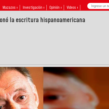
Mazazos ↓
Investigación ↓
Opinión ↓
Videos ↓
ionó la escritura hispanoamericana