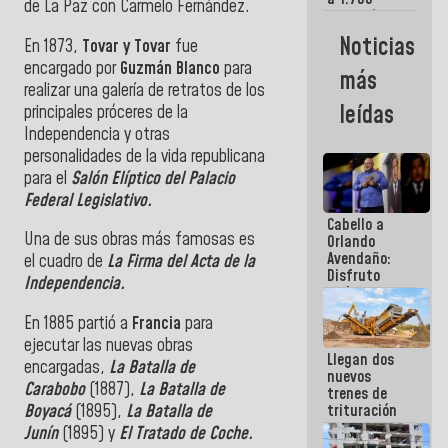
de La Paz con Carmelo Fernández.
comerciantes
y
Noticias
En 1873,
Tovar y Tovar
fue
emprendedores
afectados
encargado por
Guzmán Blanco
para
más
por
realizar una galería de retratos de los
terremotos
leídas
principales próceres de la
Independencia y otras
personalidades de la vida republicana
para el
Salón Elíptico del Palacio
Federal Legislativo.
Cabello a
Una de sus obras más famosas es
Orlando
Avendaño:
el cuadro de
La Firma del Acta de la
Disfruto
Independencia.
cada vez
que escribes
En 1885 partió a
Francia
para
porque lo
que haces
ejecutar las nuevas obras
Llegan dos
es
encargadas,
La Batalla de
nuevos
embarrarla
Carabobo
(1887),
La Batalla de
trenes de
Boyacá
(1895),
La Batalla de
trituración
para
Junín
(1895) y
El Tratado de Coche.
optimizar