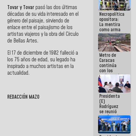
manejo de
Tovar y Tovar
pasó las dos últimas
escombros
décadas de su vida interesado en el
Necropolítica
en La Guaira
opositora:
género del paisaje, sirviendo de
La mentira
enlace entre el paisajismo de los
como arma
artistas viajeros y la obra del Círculo
contra el
Pueblo
de Bellas Artes.
El 17 de diciembre de 1902 falleció a
Metro de
los 75 años de edad, su legado ha
Caracas
continúa
inspirado a muchos artistas en la
con los
actualidad.
trabajos de
mantenimiento
e inspección
en la Línea 2
Presidenta
REDACCIÓN MAZO
(E)
Rodríguez
se reunió
con Estado
Mayor
Eléctrico
para