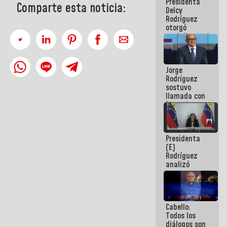
Presidenta
abordar
Comparte esta noticia:
Delcy
planes de
Rodríguez
acción
otorgó
medalla
"Héroe de
Venezuela"
a servidores
Jorge
públicos
Rodríguez
sostuvo
llamada con
Dinorah
Figuera y
acuerdan
primer
Presidenta
encuentro
(E)
presencial
Rodríguez
para el
analizó
diálogo
junto a
gobernadores
planes de
recuperación
Cabello:
del Sistema
Todos los
Eléctrico
diálogos son
Nacional