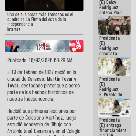
(E) Delcy
AmeriCup
Rodríguez
2027
ordena Plan
Una de sus obras más famosas es el
maestro de
cuadro de La Firma del Acta de la
desarrollo
Independencia
logístico y
Internet
turístico
Presidenta
para La
(E)
Guaira
Rodríguez
constata
obras de
Publicado: 10/02/2026 08:29 AM
rehabilitación
de Escuela
El 10 de febrero de 1827 nació en la
Militar de
ciudad de
Caracas,
Martín Tovar y
Presidenta
Mamo en La
(E)
Guaira
Tovar
, destacado pintor que plasmó
Rodríguez:
parte de los hechos históricos de
El Pueblo de
nuestra Independencia.
La Guaira
siempre
estará
Recibió sus primeras lecciones por
acompañada
parte de Celestino Martínez, luego
Presidenta
por el
estudió Academia de Dibujo con
(E) entrega
Gobierno
financiamientos
Nacional
Antonio José Carranza y en el Colegio
a 1.766