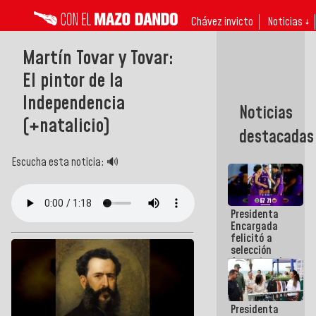
Chávez invicto
Noticias ↓
Martín Tovar y Tovar:
El pintor de la
Independencia
Noticias
(+natalicio)
destacadas
Escucha esta noticia: 🔊
Presidenta
Encargada
felicitó a
selección
femenina de
baloncesto
por su
clasificación
Presidenta
a la