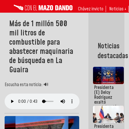
Chávez invicto
Noticias ↓
Más de 1 millón 500
mil litros de
combustible para
Noticias
abastecer maquinaria
destacadas
de búsqueda en La
Guaira
Escucha esta noticia: 🔊
Presidenta
(E) Delcy
Rodríguez
exaltó
participación
de
Venezuela
en Juegos
Presidenta
Centroamericanos