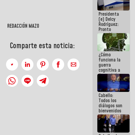
al plan de
">
ahorro
Presidenta
energético
(e) Delcy
Rodríguez:
REDACCIÓN MAZO
Pronto
restableceremos
las
Comparte esta noticia:
operaciones
en el
¿Cómo
Aeropuerto
funciona la
Internacional
guerra
de
cognitiva a
Maiquetía
favor de la
narrativa
hegemónica?
(1)
Cabello:
Todos los
diálogos son
bienvenidos
siempre que
estén en el
marco de la
Constitución