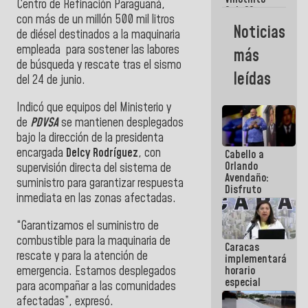
Maiquetía
Centro de Refinación Paraguaná,
Sub 20
con más de un millón 500 mil litros
campeona
Noticias
frente
de diésel destinados a la maquinaria
México Sub
empleada para sostener las labores
más
23 en los
de búsqueda y rescate tras el sismo
Centroamericanos
leídas
del 24 de junio.
Indicó que equipos del Ministerio y
de
PDVSA
se mantienen desplegados
bajo la dirección de la presidenta
encargada
Delcy Rodríguez
, con
Cabello a
Orlando
supervisión directa del sistema de
Avendaño:
suministro para garantizar respuesta
Disfruto
inmediata en las zonas afectadas.
cada vez
que escribes
porque lo
“Garantizamos el suministro de
que haces
combustible para la maquinaria de
Caracas
es
rescate y para la atención de
implementará
embarrarla
emergencia. Estamos desplegados
horario
especial
para acompañar a las comunidades
para
afectadas”, expresó.
adaptarse