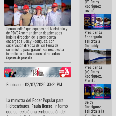
(E) Delcy
y del Caribe
Rodríguez
2026
revisó
agenda
económica y
ejecución de
fondos de
Henao indicó que equipos del Ministerio y
Presidenta
emergencia
de PDVSA se mantienen desplegados
Encargada
post-sismos
bajo la dirección de la presidenta
felicita a
encargada Delcy Rodríguez, con
supervisión directa del sistema de
Osmaidy
suministro para garantizar respuesta
Arias y
inmediata en las zonas afectadas
Giraly
Captura de pantalla
Marcano por
hacer
Presidenta
historia en
(e) Delcy
los
Rodríguez:
Centroamericanos
Pronto
Publicado: 02/07/2026 03:21 PM
restableceremos
las
operaciones
en el
La ministra del Poder Popular para
Delcy
Aeropuerto
Hidrocarburos,
Paula Henao
, informó
Rodríguez
Internacional
felicita a la
de
que se recibió una embarcación del
Vinotinto