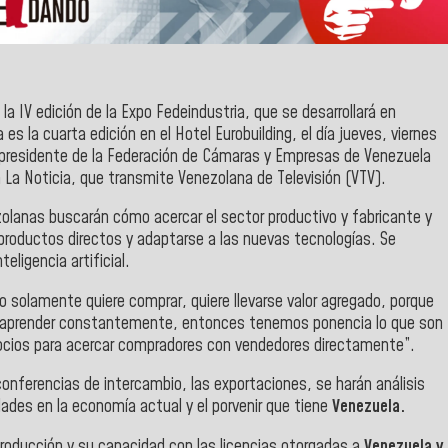
 IV edición de la Expo Fedeindustria, que se desarrollará en
 la cuarta edición en el Hotel Eurobuilding, el día jueves, viernes
l presidente de la Federación de Cámaras y Empresas de Venezuela
 La Noticia, que transmite Venezolana de Televisión (VTV).
lanas buscarán cómo acercar el sector productivo y fabricante y
 productos directos y adaptarse a las nuevas tecnologías. Se
eligencia artificial.
o solamente quiere comprar, quiere llevarse valor agregado, porque
 reaprender constantemente, entonces tenemos ponencia lo que son
gocios para acercar compradores con vendedores directamente”.
conferencias de intercambio, las exportaciones, se harán análisis
dades en la economía actual y el porvenir que tiene
Venezuela.
producción y su capacidad con las licencias otorgadas a
Venezuela y