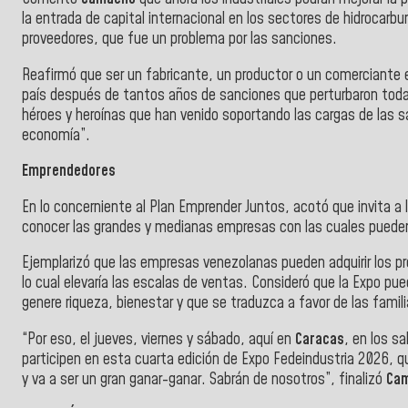
la entrada de capital internacional en los sectores de hidrocarbu
proveedores, que fue un problema por las sanciones.
Reafirmó que ser un fabricante, un productor o un comerciante e
país después de tantos años de sanciones que perturbaron toda 
héroes y heroínas que han venido soportando las cargas de las s
economía”.
Emprendedores
En lo concerniente al Plan Emprender Juntos, acotó que invita a
conocer las grandes y medianas empresas con las cuales pueden
Ejemplarizó que las empresas venezolanas pueden adquirir los p
lo cual elevaría las escalas de ventas. Consideró que la Expo p
genere riqueza, bienestar y que se traduzca a favor de las famili
“Por eso, el jueves, viernes y sábado, aquí en
Caracas
, en los s
participen en esta cuarta edición de Expo Fedeindustria 2026, 
y va a ser un gran ganar-ganar. Sabrán de nosotros”, finalizó
Cam