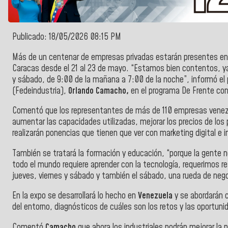
Publicado: 18/05/2026 08:15 PM
Más de un centenar de empresas privadas estarán presentes en la
Caracas desde el 21 al 23 de mayo. “Estamos bien contentos, ya es
y sábado, de 9:00 de la mañana a 7:00 de la noche”, informó e
(Fedeindustria),
Orlando Camacho,
en el programa De Frente con
Comentó que los representantes de más de 110 empresas venezo
aumentar las capacidades utilizadas, mejorar los precios de los
realizarán ponencias que tienen que ver con marketing digital e int
También se tratará la formación y educación, “porque la gente n
todo el mundo requiere aprender con la tecnología, requerimos
jueves, viernes y sábado y también el sábado, una rueda de ne
En la expo se desarrollará lo hecho en
Venezuela
y se abordarán 
del entorno, diagnósticos de cuáles son los retos y las oportuni
Comentó
Camacho
que ahora los industriales podrán mejorar la 