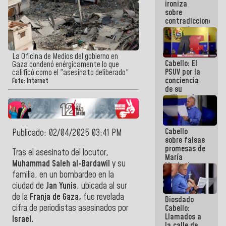
ironiza
la semana
sobre
que viene
contradicciones
hay
y mentiras
programa
de María
Machado:
¡Créanle!
La Oficina de Medios del gobierno en
Cabello: El
Gaza condenó enérgicamente lo que
PSUV por la
calificó como el "asesinato deliberado"
conciencia
Foto: Internet
de su
militancia
es la
organización
política más
Cabello
sólida de
Publicado: 02/04/2025 03:41 PM
sobre falsas
Venezuela
promesas de
Tras el asesinato del locutor,
María
Muhammad Saleh al-Bardawil
y su
Machado:
¿Quién le
familia, en un bombardeo en la
puede creer?
ciudad de
Jan Yunis
, ubicada al sur
¿Y la gente
de la
Franja de Gaza,
fue revelada
Diosdado
que ella iba
cifra de periodistas asesinados por
Cabello:
a salvar en
Llamados a
La Guaira?
Israel
.
la calle de