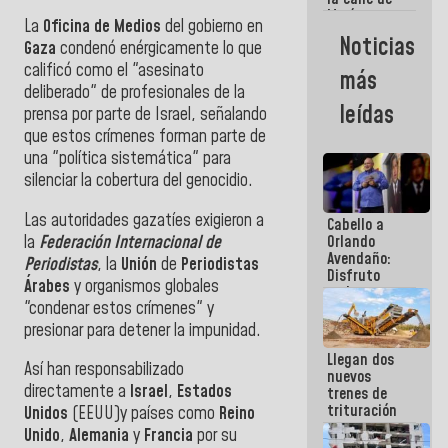
María
La
Oficina de Medios
del gobierno en
Machado se
Noticias
Gaza
condenó enérgicamente lo que
estrellaron
de frente
calificó como el "asesinato
más
contra el
deliberado" de profesionales de la
Pueblo
leídas
prensa por parte de Israel, señalando
que estos crímenes forman parte de
una "política sistemática" para
silenciar la cobertura del genocidio.
Las autoridades gazatíes exigieron a
Cabello a
la
Federación Internacional de
Orlando
Avendaño:
Periodistas
, la
Unión
de
Periodistas
Disfruto
Árabes
y organismos globales
cada vez
"condenar estos crímenes" y
que escribes
porque lo
presionar para detener la impunidad.
que haces
Llegan dos
es
Así han responsabilizado
nuevos
embarrarla
directamente a
Israel
,
Estados
trenes de
trituración
Unidos
(EEUU)y países como
Reino
para
Unido
,
Alemania
y
Francia
por su
optimizar