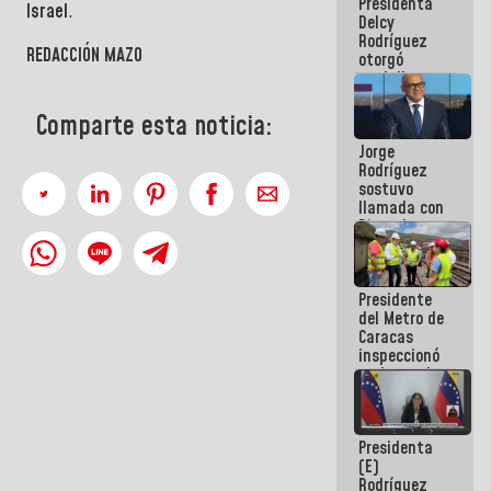
Presidenta
abordar
Israel
.
Delcy
planes de
Rodríguez
acción
REDACCIÓN MAZO
otorgó
medalla
"Héroe de
Venezuela"
Comparte esta noticia:
a servidores
Jorge
públicos
Rodríguez
sostuvo
llamada con
Dinorah
Figuera y
acuerdan
primer
Presidente
encuentro
del Metro de
presencial
Caracas
para el
inspeccionó
diálogo
trabajos de
rehabilitación
y
modernización
Presidenta
de la vía
(E)
férrea
Rodríguez