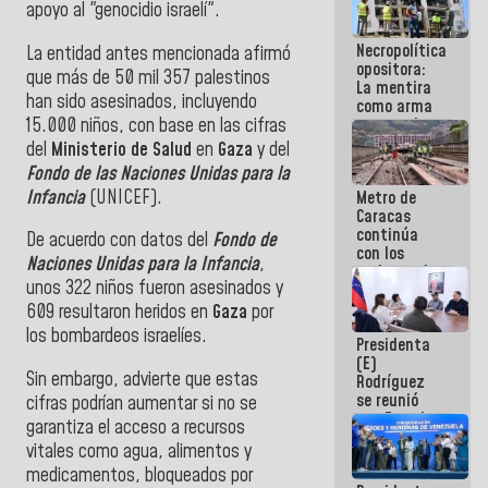
apoyo al "genocidio israelí".
manejo de
escombros
Necropolítica
en La Guaira
La entidad antes mencionada afirmó
opositora:
que más de 50 mil 357 palestinos
La mentira
han sido asesinados, incluyendo
como arma
15.000 niños, con base en las cifras
contra el
Pueblo
del
Ministerio de Salud
en
Gaza
y del
Fondo de las Naciones Unidas para la
Infancia
(UNICEF).
Metro de
Caracas
continúa
De acuerdo con datos del
Fondo de
con los
Naciones Unidas para la Infancia
,
trabajos de
unos 322 niños fueron asesinados y
mantenimiento
e inspección
609 resultaron heridos en
Gaza
por
en la Línea 2
los bombardeos israelíes.
Presidenta
(E)
Sin embargo, advierte que estas
Rodríguez
se reunió
cifras podrían aumentar si no se
con Estado
garantiza el acceso a recursos
Mayor
vitales como agua, alimentos y
Eléctrico
medicamentos, bloqueados por
para