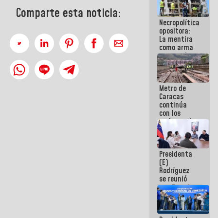
manejo de
Comparte esta noticia:
escombros
Necropolítica
en La Guaira
opositora:
La mentira
como arma
contra el
Pueblo
Metro de
Caracas
continúa
con los
trabajos de
mantenimiento
e inspección
en la Línea 2
Presidenta
(E)
Rodríguez
se reunió
con Estado
Mayor
Eléctrico
para