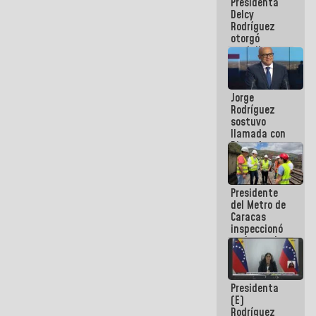
Presidenta
abordar
Delcy
planes de
Rodríguez
acción
otorgó
medalla
"Héroe de
Venezuela"
a servidores
Jorge
públicos
Rodríguez
sostuvo
llamada con
Dinorah
Figuera y
acuerdan
primer
Presidente
encuentro
del Metro de
presencial
Caracas
para el
inspeccionó
diálogo
trabajos de
rehabilitación
y
modernización
Presidenta
de la vía
(E)
férrea
Rodríguez