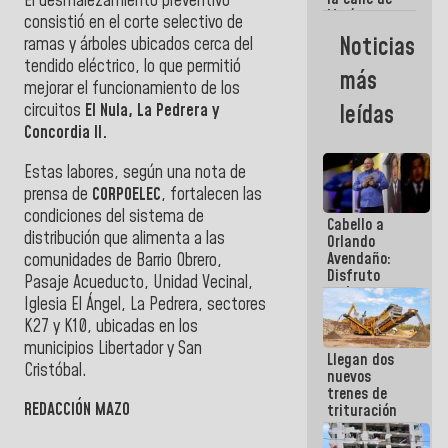
El desmalezamiento preventivo
María
consistió en el corte selectivo de
Machado se
Noticias
ramas y árboles ubicados cerca del
estrellaron
tendido eléctrico, lo que permitió
de frente
más
contra el
mejorar el funcionamiento de los
Pueblo
circuitos
El Nula, La Pedrera y
leídas
Concordia II.
Estas labores, según una nota de
prensa de
CORPOELEC
, fortalecen las
condiciones del sistema de
Cabello a
distribución que alimenta a las
Orlando
Avendaño:
comunidades de Barrio Obrero,
Disfruto
Pasaje Acueducto, Unidad Vecinal,
cada vez
Iglesia El Ángel, La Pedrera, sectores
que escribes
K27 y K10, ubicadas en los
porque lo
que haces
municipios Libertador y San
Llegan dos
es
Cristóbal.
nuevos
embarrarla
trenes de
REDACCIÓN MAZO
trituración
para
optimizar