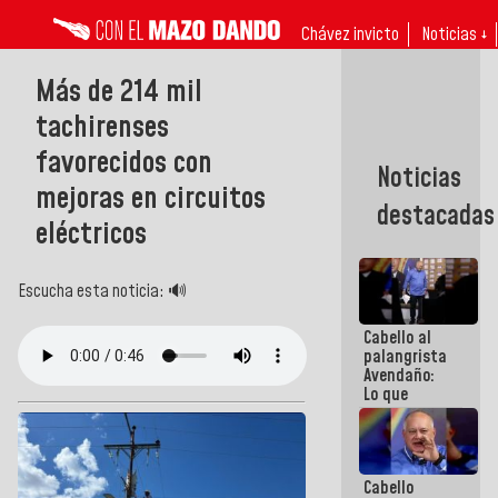
Chávez invicto
Noticias ↓
Más de 214 mil
tachirenses
favorecidos con
Noticias
mejoras en circuitos
destacadas
eléctricos
Escucha esta noticia: 🔊
Cabello al
palangrista
Avendaño:
Lo que
vayas a
escribir
hazlo hoy
por que no
Cabello
sabemos si