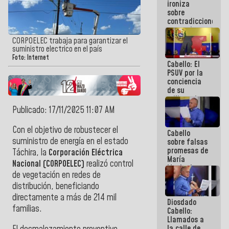
ironiza
la semana
sobre
que viene
contradicciones
hay
y mentiras
programa
de María
CORPOELEC trabaja para garantizar el
Machado:
suministro electrico en el país
¡Créanle!
Foto: Internet
Cabello: El
PSUV por la
conciencia
de su
militancia
es la
Publicado: 17/11/2025 11:07 AM
organización
política más
Con el objetivo de robustecer el
Cabello
sólida de
suministro de energía en el estado
sobre falsas
Venezuela
promesas de
Táchira, la
Corporación Eléctrica
María
Nacional (CORPOELEC)
realizó control
Machado:
de vegetación en redes de
¿Quién le
puede creer?
distribución, beneficiando
¿Y la gente
directamente a más de 214 mil
Diosdado
que ella iba
familias.
Cabello:
a salvar en
Llamados a
La Guaira?
la calle de