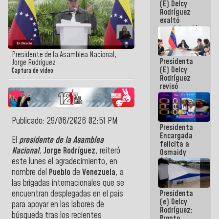
(E) Delcy
Panamericana
Rodríguez
Sub-17
exaltó
participación
de
Venezuela
en Juegos
Presidente de la Asamblea Nacional,
Presidenta
Centroamericanos
Jorge Rodríguez
(E) Delcy
y del Caribe
Captura de video
Rodríguez
2026
revisó
agenda
económica y
ejecución de
fondos de
Publicado: 29/06/2026 02:51 PM
Presidenta
emergencia
Encargada
post-sismos
El
presidente de la Asamblea
felicita a
Nacional
,
Jorge Rodríguez
, reiteró
Osmaidy
Arias y
este lunes el agradecimiento, en
Giraly
nombre del
Pueblo
de
Venezuela
, a
Marcano por
las brigadas internacionales que se
hacer
Presidenta
encuentran desplegadas en el país
historia en
(e) Delcy
los
para apoyar en las labores de
Rodríguez:
Centroamericanos
búsqueda tras los recientes
Pronto