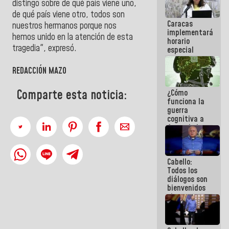
distingo sobre de qué país viene uno,
porque lo
de qué país viene otro, todos son
que haces
Caracas
es
nuestros hermanos porque nos
implementará
embarrarla
hemos unido en la atención de esta
horario
tragedia", expresó.
especial
para
adaptarse
REDACCIÓN MAZO
al plan de
ahorro
Comparte esta noticia:
¿Cómo
energético
funciona la
guerra
cognitiva a
favor de la
narrativa
hegemónica?
(1)
Cabello:
Todos los
diálogos son
bienvenidos
siempre que
estén en el
marco de la
Constitución