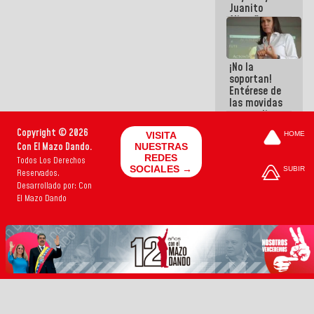
Juanito
Alimaña son
harina del
mismo
costal
¡No la
soportan!
Entérese de
las movidas
que realizan
antiguos
Copyright © 2026
VISITA
HOME
cómplices
Con El Mazo Dando.
NUESTRAS
de La Sayo
REDES
Todos Los Derechos
para
SOCIALES →
SUBIR
Reservados.
sacudírsela
Desarrollado por: Con
El Mazo Dando