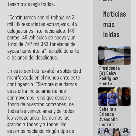
terremotos registrados.
restableceremos
las
Noticias
operaciones
"Continuamos con el trabajo de 3
en el
más
mil 319 rescatistas extranjeros, 45
Aeropuerto
Internacional
delegaciones internacionales, 140
leídas
de
perros, 49 vehículos de apoyo y un
Maiquetía
total de 707 mil 063 toneladas de
ayuda humanitaria", detalló durante
el balance del despliegue.
Presidenta
En este sentido, exaltó la solidaridad
(e) Delcy
manifestada en el mundo ante este
Rodríguez:
Pronto
contingencia. "Siempre que damos
restableceremos
esta cifra, no solamente nos
las
conmovemos, sino que desde el
operaciones
en el
fondo de nuestros corazones, de
Cabello a
Aeropuerto
todas las venezolanas y de todos
Orlando
Internacional
los venezolanos, les damos las
Avendaño:
de
gracias a todas y a todos. No
Disfruto
Maiquetía
cada vez
estamos haciendo ningún tipo de
que escribes