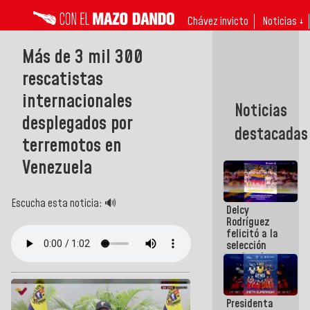
Chávez invicto
Noticias ↓
Más de 3 mil 300
rescatistas
internacionales
Noticias
desplegados por
destacadas
terremotos en
Venezuela
Escucha esta noticia: 🔊
Delcy
Rodríguez
felicitó a la
selección
nacional
masculina
de voleibol
campeona
Presidenta
de la Copa