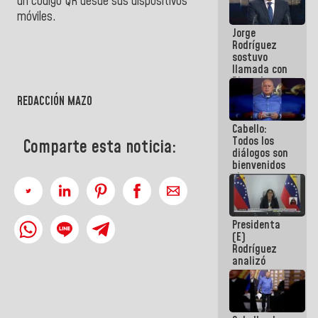
un código QR desde sus dispositivos
Venezuela"
móviles.
a servidores
Jorge
públicos
Rodríguez
sostuvo
llamada con
Dinorah
Figuera y
REDACCIÓN MAZO
acuerdan
primer
Cabello:
encuentro
Todos los
presencial
Comparte esta noticia:
diálogos son
para el
bienvenidos
diálogo
siempre que
estén en el
marco de la
Constitución
Presidenta
de la
(E)
República
Rodríguez
analizó
junto a
gobernadores
planes de
recuperación