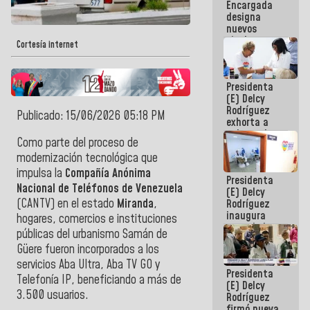
Encargada
Centroamericanos
designa
nuevos
titulares en
Cortesía internet
el
Viceministerio
de Energía
Presidenta
Eléctrica y
(E) Delcy
CORPOELEC
Rodríguez
Publicado: 15/06/2026 05:18 PM
exhorta a
gobernadores
Como parte del proceso de
y alcaldes a
edificar
modernización tecnológica que
casas para
impulsa la
Compañía Anónima
Presidenta
abuelos
Nacional de Teléfonos de Venezuela
(E) Delcy
(CANTV) en el estado
Miranda
,
Rodríguez
inaugura
hogares, comercios e instituciones
casa de los
públicas del urbanismo Samán de
Abuelos
Güere fueron incorporados a los
Primavera
en Caracas
servicios Aba Ultra, Aba TV GO y
Presidenta
Telefonía IP, beneficiando a más de
(E) Delcy
3.500 usuarios.
Rodríguez
firmó nueva