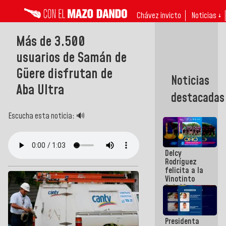
Chávez invicto
Noticias ↓
Más de 3.500
usuarios de Samán de
Güere disfrutan de
Noticias
Aba Ultra
destacadas
Escucha esta noticia: 🔊
Delcy
Rodríguez
felicita a la
Vinotinto
Sub 20
campeona
frente
México Sub
Presidenta
23 en los