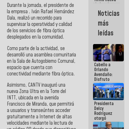
de Ley de
Durante la jornada, el presidente de
Arrendamiento
la empresa . Iván Rafael Hernández
Noticias
aprobada
Dala, realizó un recorrido para
por la AN
más
supervisar la operatividad y calidad
de los servicios de fibra óptica
leídas
desplegados en la comunidad.
Como parte de la actividad, se
desarrolló una asamblea comunitaria
en la Sala de Autogobierno Comunal,
Cabello a
espacio que cuenta con
Orlando
conectividad mediante fibra óptica.
Avendaño:
Disfruto
cada vez
Asimismo, CANTV inauguró una
que escribes
nueva Zona Ultra en la Torre del
porque lo
INTT, ubicada en la avenida
que haces
Presidenta
es
Francisco de Miranda, que permitirá
Delcy
embarrarla
a usuarios y transeúntes acceder
Rodríguez
gratuitamente a Internet de altas
otorgó
velocidades mediante la lectura de
medalla
"Héroe de