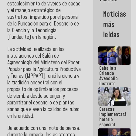
Maiquetía
establecimiento de viveros de cacao
Sub 20
campeona
y el manejo estratégico de
Noticias
frente
sustratos, impartido por el personal
México Sub
más
de la Fundación para el Desarrollo de
23 en los
la Ciencia y la Tecnología
Centroamericanos
leídas
(Fundacite) en la región.
La actividad, realizada en las
instalaciones del Salón de
Agroecología del Ministerio del Poder
Cabello a
Popular para la Agricultura Productiva
Orlando
y Tierras (MPPAPT), unió la ciencia y
Avendaño:
la tradición ancestral con el
Disfruto
cada vez
propósito de optimizar los procesos
que escribes
de siembra desde su origen y
porque lo
garantizar el desarrollo de plantas
que haces
sanas que eleven la calidad del rubro
Caracas
es
implementará
embarrarla
en la entidad.
horario
especial
De acuerdo con una nota de prensa,
para
durante la jornada, los asistentes
adaptarse