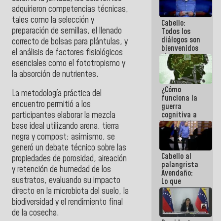
al plan de
adquirieron competencias técnicas,
ahorro
tales como la selección y
Cabello:
energético
preparación de semillas, el llenado
Todos los
diálogos son
correcto de bolsas para plántulas, y
bienvenidos
el análisis de factores fisiológicos
siempre que
esenciales como el fototropismo y
estén en el
marco de la
la absorción de nutrientes.
Constitución
¿Cómo
de la
La metodología práctica del
funciona la
República
encuentro permitió a los
guerra
cognitiva a
participantes elaborar la mezcla
favor de la
base ideal utilizando arena, tierra
narrativa
negra y compost; asimismo, se
hegemónica?
generó un debate técnico sobre las
(1)
Cabello al
propiedades de porosidad, aireación
palangrista
y retención de humedad de los
Avendaño:
sustratos, evaluando su impacto
Lo que
vayas a
directo en la microbiota del suelo, la
escribir
biodiversidad y el rendimiento final
hazlo hoy
de la cosecha.
por que no