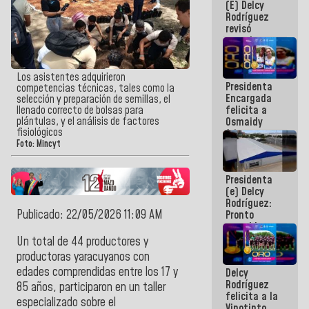
(E) Delcy
y del Caribe
Rodríguez
2026
revisó
agenda
económica y
ejecución de
fondos de
Los asistentes adquirieron
Presidenta
emergencia
competencias técnicas, tales como la
Encargada
post-sismos
selección y preparación de semillas, el
felicita a
llenado correcto de bolsas para
plántulas, y el análisis de factores
Osmaidy
fisiológicos
Arias y
Giraly
Foto: Mincyt
Marcano por
hacer
Presidenta
historia en
(e) Delcy
los
Rodríguez:
Centroamericanos
Publicado: 22/05/2026 11:09 AM
Pronto
restableceremos
las
Un total de 44 productores y
operaciones
productoras yaracuyanos con
en el
edades comprendidas entre los 17 y
Delcy
Aeropuerto
Rodríguez
Internacional
85 años, participaron en un taller
felicita a la
de
especializado sobre el
Vinotinto