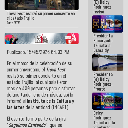
(E) Delcy
y del Caribe
Rodríguez
2026
revisó
Trova Fest realizó su primer concierto en
agenda
el estado Trujillo
económica y
Foto VTV
ejecución de
fondos de
Presidenta
emergencia
Encargada
post-sismos
felicita a
Osmaidy
Publicado: 15/05/2026 04:03 PM
Arias y
Giraly
En el marco de la celebración de su
Marcano por
primer aniversario, el
Trova Fest
hacer
Presidenta
historia en
realizó su primer concierto en el
(e) Delcy
los
estado Trujillo, al cual asistieron
Rodríguez:
Centroamericanos
más de 400 personas para disfrutar
Pronto
restableceremos
de una tarde llena de música, así lo
las
informó el
Instituto de la Cultura y
operaciones
las Artes
de la entidad (INCAET).
en el
Delcy
Aeropuerto
Rodríguez
Internacional
El evento formó parte de la gira
felicita a la
de
“
Seguimos Cantando
”, que se
Vinotinto