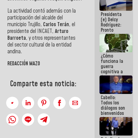
al plan de
ahorro
La actividad contó además con la
Presidenta
energético
participación del alcalde del
(e) Delcy
municipio Trujillo,
Carlos Terán
, el
Rodríguez:
Pronto
presidente del INCAET,
Arturo
restableceremos
Barroeta
, y otros representantes
las
del sector cultural de la entidad
operaciones
en el
andina.
¿Cómo
Aeropuerto
funciona la
Internacional
REDACCIÓN MAZO
guerra
de
cognitiva a
Maiquetía
favor de la
Comparte esta noticia:
narrativa
hegemónica?
(1)
Cabello:
Todos los
diálogos son
bienvenidos
siempre que
estén en el
marco de la
Constitución