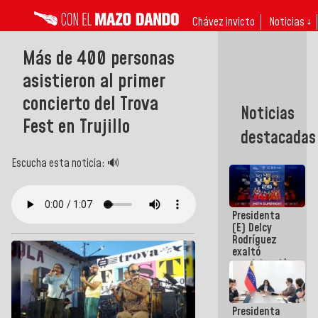
Chávez invicto
Noticias ↓
Más de 400 personas
asistieron al primer
concierto del Trova
Noticias
Fest en Trujillo
destacadas
Escucha esta noticia: 🔊
Presidenta
(E) Delcy
Rodríguez
exaltó
participación
de
Venezuela
en Juegos
Presidenta
Centroamericanos