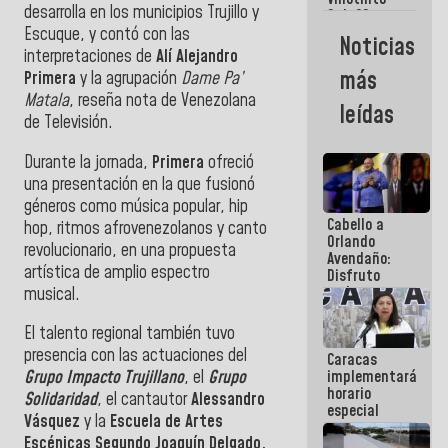
Maiquetía
desarrolla en los municipios Trujillo y
Sub 20
campeona
Escuque, y contó con las
Noticias
frente
interpretaciones de
Alí Alejandro
México Sub
más
Primera
y la agrupación
Dame Pa’
23 en los
Matala
, reseña nota de Venezolana
Centroamericanos
leídas
de Televisión.
Durante la jornada,
Primera
ofreció
una presentación en la que fusionó
géneros como música popular, hip
Cabello a
hop, ritmos afrovenezolanos y canto
Orlando
revolucionario, en una propuesta
Avendaño:
artística de amplio espectro
Disfruto
cada vez
musical.
que escribes
porque lo
El talento regional también tuvo
que haces
presencia con las actuaciones del
Caracas
es
implementará
Grupo Impacto Trujillano
, el
Grupo
embarrarla
horario
Solidaridad
, el cantautor
Alessandro
especial
Vásquez
y la
Escuela de Artes
para
Escénicas Segundo Joaquín Delgado.
adaptarse