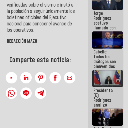
Venezuela"
verificadas sobre el sismo e instó a
a servidores
la población a seguir únicamente los
Jorge
públicos
boletines oficiales del Ejecutivo
Rodríguez
sostuvo
nacional para conocer el avance de
llamada con
los operativos.
Dinorah
Figuera y
REDACCIÓN MAZO
acuerdan
primer
Cabello:
encuentro
Todos los
presencial
Comparte esta noticia:
diálogos son
para el
bienvenidos
diálogo
siempre que
estén en el
marco de la
Constitución
Presidenta
de la
(E)
República
Rodríguez
analizó
junto a
gobernadores
planes de
recuperación