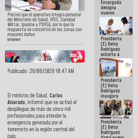
Encargada
Centroamericanos
designa
nuevos
Precisó que el operativo integra personal
titulares en
del Ministerio de Salud, IVSS, Sanidad
el
Militar, Ipasme y PDVSA, por lo que la
Viceministerio
respuesta se concentró en las zonas con
de Energía
mayores daños
Presidenta
Eléctrica y
Internet
(E) Delcy
CORPOELEC
Rodríguez
exhorta a
gobernadores
y alcaldes a
edificar
Publicado: 26/06/2026 10:47 AM
casas para
Presidenta
abuelos
(E) Delcy
Rodríguez
El ministro de Salud,
Carlos
inaugura
casa de los
Alvarado
, informó que se activó el
Abuelos
despliegue de más de cinco mil
Primavera
profesionales para atender la
en Caracas
Presidenta
emergencia generada por el
(E) Delcy
terremoto en la región central del
Rodríguez
país.
firmó nueva