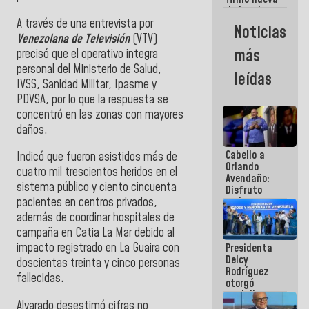
de Ley de
Arrendamiento
A través de una entrevista por
Noticias
aprobada
Venezolana de Televisión
(VTV)
por la AN
más
precisó que el operativo integra
personal del Ministerio de Salud,
leídas
IVSS, Sanidad Militar, Ipasme y
PDVSA, por lo que la respuesta se
concentró en las zonas con mayores
daños.
Cabello a
Indicó que fueron asistidos más de
Orlando
cuatro mil trescientos heridos en el
Avendaño:
sistema público y ciento cincuenta
Disfruto
cada vez
pacientes en centros privados,
que escribes
además de coordinar hospitales de
porque lo
campaña en Catia La Mar debido al
que haces
impacto registrado en La Guaira con
Presidenta
es
Delcy
embarrarla
doscientas treinta y cinco personas
Rodríguez
fallecidas.
otorgó
medalla
Alvarado desestimó cifras no
"Héroe de