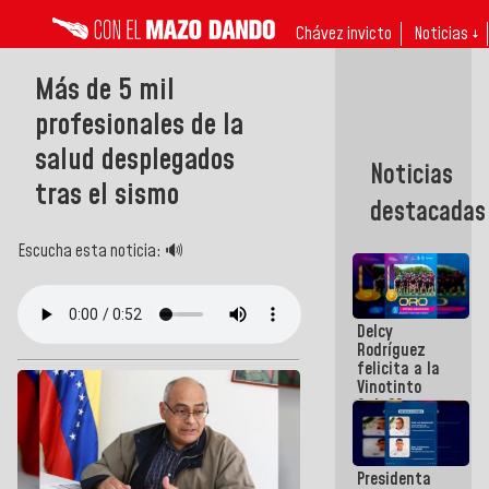
Chávez invicto
Noticias ↓
Más de 5 mil
profesionales de la
salud desplegados
Noticias
tras el sismo
destacadas
Escucha esta noticia: 🔊
Delcy
Rodríguez
felicita a la
Vinotinto
Sub 20
campeona
frente
México Sub
Presidenta
23 en los