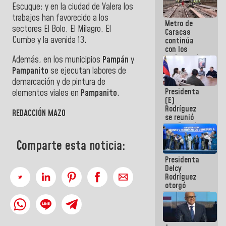
Escuque; y en la ciudad de Valera los
trabajos han favorecido a los
Metro de
sectores
El Bolo, El Milagro, El
Caracas
Cumbe
y la
avenida 13
.
continúa
con los
trabajos de
Además, en los municipios
Pampán
y
mantenimiento
Pampanito
se ejecutan labores de
e inspección
demarcación y de pintura de
en la Línea 2
Presidenta
elementos viales en
Pampanito
.
(E)
Rodríguez
REDACCIÓN MAZO
se reunió
con Estado
Mayor
Eléctrico
Comparte esta noticia:
para
Presidenta
abordar
Delcy
planes de
Rodríguez
acción
otorgó
medalla
"Héroe de
Venezuela"
a servidores