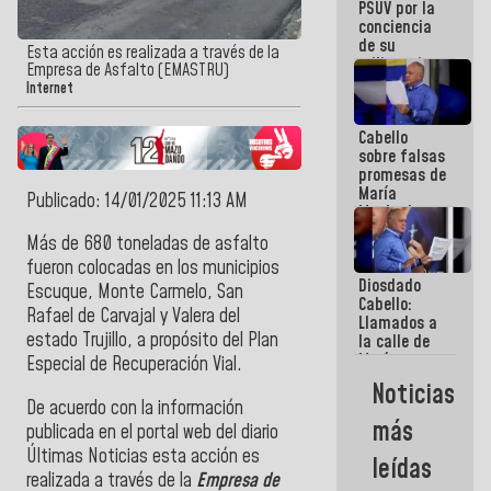
PSUV por la
conciencia
de su
Esta acción es realizada a través de la
militancia
Empresa de Asfalto (EMASTRU)
es la
Internet
organización
política más
Cabello
sólida de
sobre falsas
Venezuela
promesas de
María
Publicado: 14/01/2025 11:13 AM
Machado:
¿Quién le
Más de 680 toneladas de asfalto
puede creer?
fueron colocadas en los municipios
¿Y la gente
Diosdado
que ella iba
Escuque, Monte Carmelo, San
Cabello:
a salvar en
Rafael de Carvajal y Valera
del
Llamados a
La Guaira?
estado
Trujillo
, a propósito del
Plan
la calle de
María
Especial de Recuperación Vial
.
Machado se
Noticias
estrellaron
De acuerdo con la información
de frente
más
publicada en el portal web del diario
contra el
Pueblo
Últimas Noticias
esta acción es
leídas
realizada a través de la
Empresa de