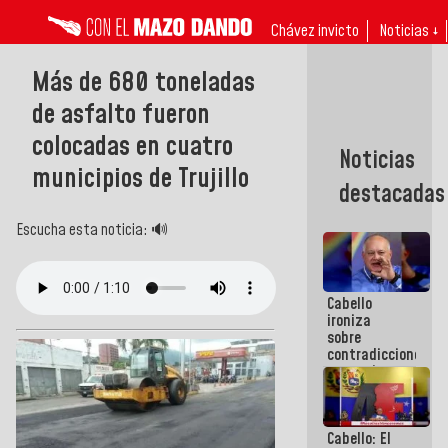
Chávez invicto
Noticias ↓
Más de 680 toneladas
de asfalto fueron
colocadas en cuatro
Noticias
municipios de Trujillo
destacadas
Escucha esta noticia: 🔊
Cabello
ironiza
sobre
contradicciones
y mentiras
de María
Machado:
¡Créanle!
Cabello: El