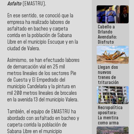
Asfalto
(EMASTRU).
En ese sentido, se conoció que la
empresa ha realizado labores de
Cabello a
asfaltado en bacheo y carpeta
Orlando
corrida en la población de
Sabana
Avendaño:
Libre
en el municipio
Escuque
y en la
Disfruto
cada vez
ciudad de
Valera
.
que escribes
porque lo
Asimismo, se han efectuado labores
que haces
de demarcación vial en 25 mil
Llegan dos
es
nuevos
embarrarla
metros lineales de los sectores
Pie
trenes de
de Cuesta
y
El Empedrado
del
trituración
municipio
Candelaria
y la pintura en
para
optimizar
mil 200 metros lineales de brocales
manejo de
en la avenida 13 del municipio
Valera
.
escombros
Necropolítica
en La Guaira
También, el equipo de EMASTRU ha
opositora:
La mentira
abordado con asfaltado en bacheo y
como arma
carpeta corrida la población de
contra el
Sabana Libre
en el municipio
Pueblo