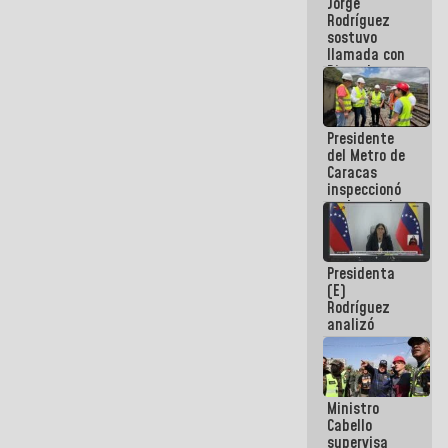
Jorge
públicos
Rodríguez
sostuvo
llamada con
Dinorah
Figuera y
acuerdan
primer
Presidente
encuentro
del Metro de
presencial
Caracas
para el
inspeccionó
diálogo
trabajos de
rehabilitación
y
modernización
Presidenta
de la vía
(E)
férrea
Rodríguez
analizó
junto a
gobernadores
planes de
recuperación
Ministro
del Sistema
Cabello
Eléctrico
supervisa
Nacional