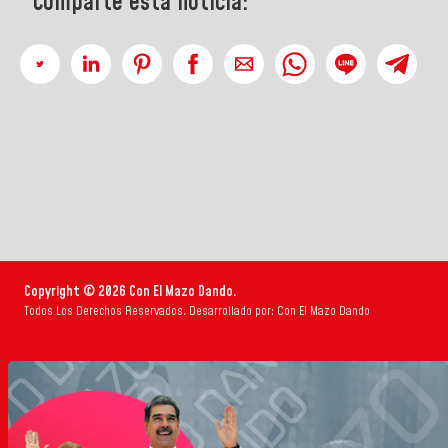
Comparte esta noticia:
Copyright © 2026 Con El Mazo Dando.
Todos Los Derechos Reservados. Desarrollado por: Con El Mazo Dando