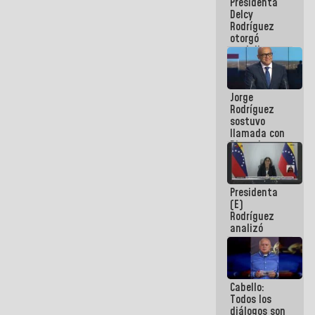
Presidenta
abordar
Delcy
planes de
Rodríguez
acción
otorgó
medalla
"Héroe de
Venezuela"
a servidores
Jorge
públicos
Rodríguez
sostuvo
llamada con
Dinorah
Figuera y
acuerdan
primer
Presidenta
encuentro
(E)
presencial
Rodríguez
para el
analizó
diálogo
junto a
gobernadores
planes de
recuperación
Cabello:
del Sistema
Todos los
Eléctrico
diálogos son
Nacional