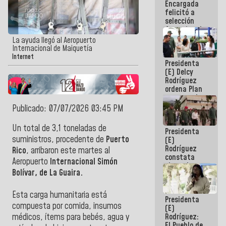
Encargada
de nuestra
felicitó a
América
selección
femenina de
baloncesto
La ayuda llegó al Aeropuerto
por su
Internacional de Maiquetía
clasificación
Internet
Presidenta
a la
(E) Delcy
AmeriCup
Rodríguez
2027
ordena Plan
maestro de
desarrollo
Publicado: 07/07/2026 03:45 PM
logístico y
turístico
Un total de 3,1 toneladas de
Presidenta
para La
suministros, procedente de
Puerto
(E)
Guaira
Rodríguez
Rico
, arribaron este martes al
constata
Aeropuerto
Internacional Simón
obras de
Bolívar, de La Guaira.
rehabilitación
de Escuela
Militar de
Esta
carga humanitaria está
Presidenta
Mamo en La
compuesta por comida, insumos
(E)
Guaira
Rodríguez:
médicos, ítems para bebés, agua y
El Pueblo de