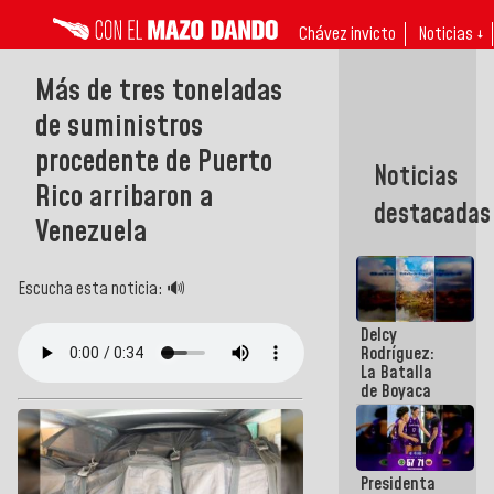
Chávez invicto
Noticias ↓
Más de tres toneladas
de suministros
procedente de Puerto
Noticias
Rico arribaron a
destacadas
Venezuela
Escucha esta noticia: 🔊
Delcy
Rodríguez:
La Batalla
de Boyaca
representa
un capítulo
decisivo en
la gesta
Presidenta
emancipadora