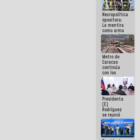
manejo de
escombros
Necropolítica
en La Guaira
opositora:
La mentira
como arma
contra el
Pueblo
Metro de
Caracas
continúa
con los
trabajos de
mantenimiento
e inspección
en la Línea 2
Presidenta
(E)
Rodríguez
se reunió
con Estado
Mayor
Eléctrico
para