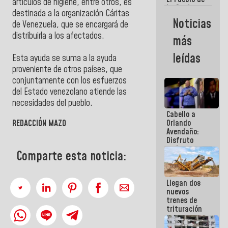
artículos de higiene, entre otros, es
La Guaira
destinada a la organización Cáritas
siempre
Noticias
de Venezuela, que se encargará de
estará
acompañada
distribuirla a los afectados.
más
por el
Gobierno
leídas
Esta ayuda se suma a la ayuda
Nacional
proveniente de otros países, que
conjuntamente con los esfuerzos
del Estado venezolano atiende las
necesidades del pueblo.
Cabello a
REDACCIÓN MAZO
Orlando
Avendaño:
Disfruto
cada vez
Comparte esta noticia:
que escribes
porque lo
que haces
Llegan dos
es
nuevos
embarrarla
trenes de
trituración
para
optimizar