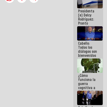
al plan de
ahorro
Presidenta
energético
(e) Delcy
Rodríguez:
Pronto
restableceremos
las
operaciones
en el
Cabello:
Aeropuerto
Todos los
Internacional
diálogos son
de
bienvenidos
Maiquetía
siempre que
estén en el
marco de la
Constitución
¿Cómo
de la
funciona la
República
guerra
cognitiva a
favor de la
narrativa
hegemónica?
(1)