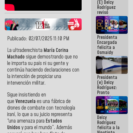
(E) Delcy
y del Caribe
Rodríguez
2026
revisó
agenda
económica y
ejecución de
fondos de
Presidenta
emergencia
Publicado: 02/07/2025 11:10 PM
Encargada
post-sismos
felicita a
La ultraderechista
María Corina
Osmaidy
Machado
sigue demostrando que no
Arias y
Giraly
le importa su país ni su gente y
Marcano por
continúa haciendo declaraciones con
hacer
la intención de propiciar una
Presidenta
historia en
(e) Delcy
los
intervención militar.
Rodríguez:
Centroamericanos
Pronto
Sigue insistiendo en
restableceremos
que
Venezuela
es una fábrica de
las
drones de combate con tecnología
operaciones
en el
iraní, lo que a su juicio representa
Delcy
Aeropuerto
“una amenaza para
Estados
Rodríguez
Internacional
Unidos
y para el mundo”. Además
felicita a la
de
Vinotinto