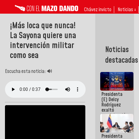
Chávez invicto
Noticias ↓
¡Más loca que nunca!
La Sayona quiere una
intervención militar
Noticias
como sea
destacadas
Escucha esta noticia: 🔊
Presidenta
(E) Delcy
Rodríguez
exaltó
participación
de
Venezuela
en Juegos
Presidenta
Centroamericanos