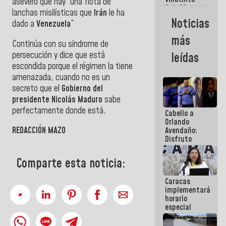
Maiquetía
aseveró que hay “una flota de
Sub 20
lanchas misilísticas que
Irán
le ha
campeona
Noticias
dado a
Venezuela
”
frente
México Sub
más
23 en los
Continúa con su síndrome de
Centroamericanos
persecución y dice que está
leídas
escondida porque el régimen la tiene
amenazada, cuando no es un
secreto que el
Gobierno del
presidente Nicolás Maduro
sabe
perfectamente donde está.
Cabello a
Orlando
REDACCIÓN MAZO
Avendaño:
Disfruto
cada vez
que escribes
Comparte esta noticia:
porque lo
que haces
Caracas
es
implementará
embarrarla
horario
especial
para
adaptarse