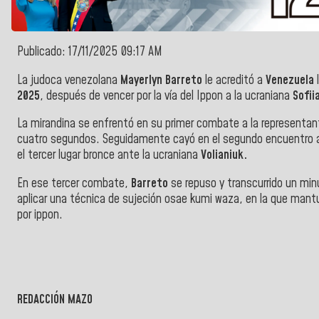
Publicado: 17/11/2025 09:17 AM
La judoca venezolana
Mayerlyn Barreto
le acreditó a
Venezuela
l
2025
, después de vencer por la vía del
Ippon a la ucraniana
Sofii
La mirandina se enfrentó en su primer combate a la representa
cuatro segundos. S
eguidamente cayó en el segundo encuentro
el tercer lugar bronce ante la ucraniana
Volianiuk.
En ese tercer combate,
Barreto
se repuso y transcurrido un min
aplicar una técnica de sujeción osae kumi waza, en la que man
por ippon.
REDACCIÓN MAZO