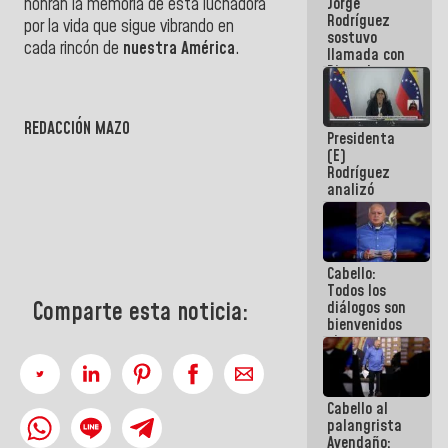
Jorge
honran la memoria de esta luchadora
públicos
Rodríguez
por la vida que sigue vibrando en
sostuvo
cada rincón de
nuestra América
.
llamada con
Dinorah
Figuera y
acuerdan
primer
REDACCIÓN MAZO
Presidenta
encuentro
(E)
presencial
Rodríguez
para el
analizó
diálogo
junto a
gobernadores
planes de
recuperación
Cabello:
del Sistema
Todos los
Eléctrico
Comparte esta noticia:
diálogos son
Nacional
bienvenidos
siempre que
estén en el
marco de la
Constitución
Cabello al
de la
palangrista
República
Avendaño: