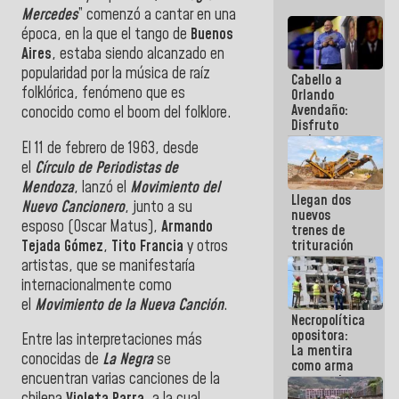
Mercedes
” comenzó a cantar en una
época, en la que el tango de
Buenos
Aires
, estaba siendo alcanzado en
popularidad por la música de raíz
Cabello a
folklórica, fenómeno que es
Orlando
Avendaño:
conocido como el boom del folklore.
Disfruto
cada vez
El 11 de febrero de 1963, desde
que escribes
el
Círculo de Periodistas de
porque lo
que haces
Mendoza
, lanzó el
Movimiento del
Llegan dos
es
Nuevo Cancionero
, junto a su
nuevos
embarrarla
esposo (Oscar Matus),
Armando
trenes de
Tejada Gómez
,
Tito Francia
y otros
trituración
para
artistas, que se manifestaría
optimizar
internacionalmente como
manejo de
el
Movimiento de la Nueva Canción
.
escombros
Necropolítica
en La Guaira
opositora:
Entre las interpretaciones más
La mentira
conocidas de
La Negra
se
como arma
encuentran varias canciones de la
contra el
Pueblo