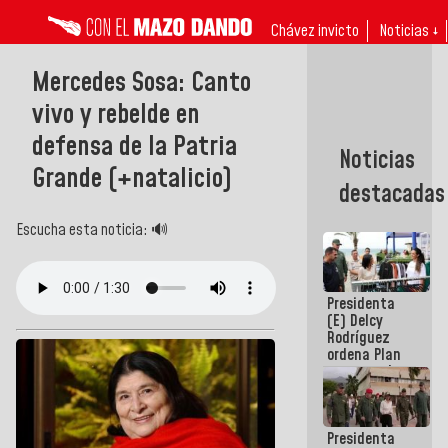
Chávez invicto
Noticias ↓
Mercedes Sosa: Canto
vivo y rebelde en
defensa de la Patria
Noticias
Grande (+natalicio)
destacadas
Escucha esta noticia: 🔊
Presidenta
(E) Delcy
Rodríguez
ordena Plan
maestro de
desarrollo
logístico y
turístico
Presidenta
para La