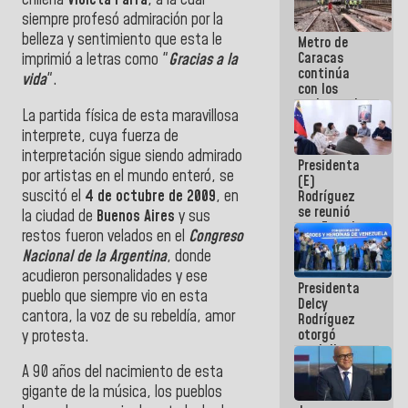
chilena
Violeta Parra
, a la cual
siempre profesó admiración por la
belleza y sentimiento que esta le
Metro de
Caracas
imprimió a letras como "
Gracias a la
continúa
vida
".
con los
trabajos de
La partida física de esta maravillosa
mantenimiento
interprete, cuya fuerza de
e inspección
en la Línea 2
interpretación sigue siendo admirado
Presidenta
por artistas en el mundo enteró, se
(E)
suscitó el
4 de octubre de 2009
, en
Rodríguez
se reunió
la ciudad de
Buenos Aires
y sus
con Estado
restos fueron velados en el
Congreso
Mayor
Nacional de la Argentina
, donde
Eléctrico
para
acudieron personalidades y ese
Presidenta
abordar
pueblo que siempre vio en esta
Delcy
planes de
cantora, la voz de su rebeldía, amor
Rodríguez
acción
otorgó
y protesta.
medalla
"Héroe de
A 90 años del nacimiento de esta
Venezuela"
gigante de la música, los pueblos
a servidores