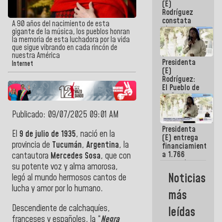
(E)
Guaira
Rodríguez
constata
A 90 años del nacimiento de esta
obras de
gigante de la música, los pueblos honran
rehabilitación
la memoria de esta luchadora por la vida
de Escuela
que sigue vibrando en cada rincón de
Militar de
nuestra América
Presidenta
Mamo en La
Internet
(E)
Guaira
Rodríguez:
El Pueblo de
La Guaira
siempre
estará
Publicado: 09/07/2025 09:01 AM
acompañada
Presidenta
por el
El
9 de julio de 1935
, nació en la
(E) entrega
Gobierno
provincia de
Tucumán
,
Argentina
, la
financiamientos
Nacional
a 1.766
cantautora
Mercedes Sosa
, que con
comerciantes
su potente voz y alma amorosa,
y
Noticias
legó al mundo hermosos cantos de
emprendedores
afectados
lucha y amor por lo humano.
más
por
terremotos
Descendiente de calchaquíes,
leídas
franceses y españoles, la “
Negra