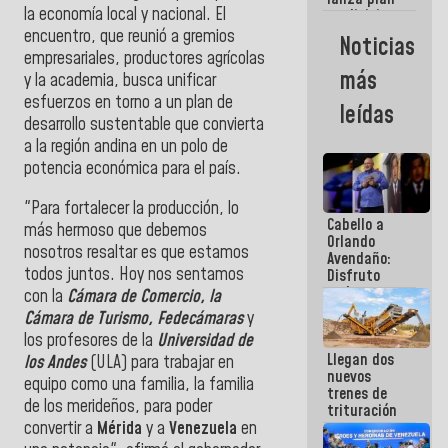
semana
la economía local y nacional. El
crediticio
con subsidio
encuentro, que reunió a gremios
Noticias
a Juntas de
empresariales, productores agrícolas
Condominio
más
y la academia, busca unificar
esfuerzos en torno a un plan de
leídas
desarrollo sustentable que convierta
a la región andina en un polo de
potencia económica para el país.
"Para fortalecer la producción, lo
Cabello a
más hermoso que debemos
Orlando
nosotros resaltar es que estamos
Avendaño:
todos juntos. Hoy nos sentamos
Disfruto
cada vez
con la
Cámara de Comercio, la
que escribes
Cámara de Turismo, Fedecámaras
y
porque lo
los profesores de la
Universidad de
que haces
Llegan dos
es
los Andes
(ULA) para trabajar en
nuevos
embarrarla
equipo como una familia, la familia
trenes de
de los merideños, para poder
trituración
convertir a
Mérida
y a
Venezuela
en
para
optimizar