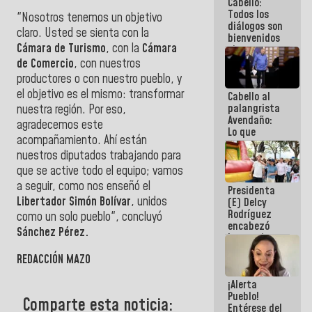
Cabello:
del Sistema
Todos los
Eléctrico
"Nosotros tenemos un objetivo
diálogos son
Nacional
claro. Usted se sienta con la
bienvenidos
Cámara de Turismo
, con la
Cámara
siempre que
estén en el
de Comercio
, con nuestros
marco de la
productores o con nuestro pueblo, y
Constitución
el objetivo es el mismo: transformar
Cabello al
de la
palangrista
nuestra región. Por eso,
República
Avendaño:
agradecemos este
Lo que
acompañamiento. Ahí están
vayas a
nuestros diputados trabajando para
escribir
hazlo hoy
que se active todo el equipo; vamos
por que no
a seguir, como nos enseñó el
Presidenta
sabemos si
Libertador Simón Bolívar
, unidos
(E) Delcy
la semana
Rodríguez
que viene
como un solo pueblo", concluyó
encabezó
hay
Sánchez Pérez.
lanzamiento
programa
del Plan
REDACCIÓN MAZO
Nacional de
Recreación
¡Alerta
Vacacional
Pueblo!
Comparte esta noticia:
Entérese del