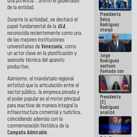
una potencia", afirmó el gobernador
manejo de
de la entidad.
escombros
Presidenta
en La Guaira
Durante la actividad, se destacó el
Delcy
Rodríguez
papel fundamental de la
ULA
,
otorgó
reconocida recientemente como una
medalla
de las mejores instituciones
"Héroe de
Venezuela"
universitarias de
Venezuela
, como
a servidores
un actor clave en la planificación y
Jorge
públicos
asesoría técnica del aparato
Rodríguez
sostuvo
productivo.
llamada con
Dinorah
Asimismo, el mandatario regional
Figuera y
enfatizó que la articulación entre el
acuerdan
primer
sector público, la empresa privada y
Presidenta
encuentro
el poder popular es el motor principal
(E)
presencial
para reactivar de manera integral la
Rodríguez
para el
infraestructura comercial y turística,
analizó
diálogo
junto a
coincidiendo además con la
gobernadores
conmemoración histórica de la
planes de
Campaña Admirable.
recuperación