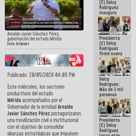
(E) Delcy
Rodríguez
inaugura
casa de los
Abuelos
Primavera
en Caracas
Arnaldo Javier Sánchez Pérez,
Presidenta
gobernación del estado Mérida
(E) Delcy
Foto: Internet
Rodríguez
firmó nueva
de Ley de
Arrendamiento
aprobada
por la AN
Publicado: 20/05/2026 04:05 PM
Delcy
Rodríguez:
Este miércoles, los sectores
Más de 2 mil
productivos del estado
personas
beneficiadas
Mérida
acompañados por el
con planes
Gobernador de la entidad
Arnaldo
para
Javier Sánchez Pérez
protagonizaron
atención de
Presidenta
una movilización civil e institucional
emergencia
(E) Delcy
sísmica en
con el objetivo de consolidar
Rodríguez
la última
alianzas estratégicas que impulsen
lanza plan