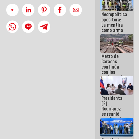
manejo de
escombros
Necropolítica
en La Guaira
opositora:
La mentira
como arma
contra el
Pueblo
Metro de
Caracas
continúa
con los
trabajos de
mantenimiento
e inspección
en la Línea 2
Presidenta
(E)
Rodríguez
se reunió
con Estado
Mayor
Eléctrico
para