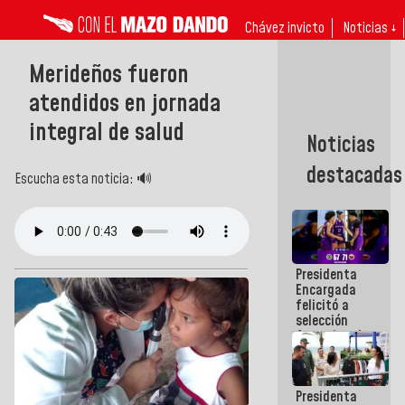
Chávez invicto
Noticias ↓
Merideños fueron
atendidos en jornada
integral de salud
Noticias
destacadas
Escucha esta noticia: 🔊
Presidenta
Encargada
felicitó a
selección
femenina de
baloncesto
por su
clasificación
Presidenta
a la