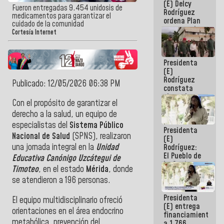
(E) Delcy
AmeriCup
Fueron entregadas 9.454 unidosis de
Rodríguez
2027
medicamentos para garantizar el
ordena Plan
cuidado de la comunidad
maestro de
Cortesía Internet
desarrollo
logístico y
turístico
Presidenta
para La
(E)
Guaira
Rodríguez
Publicado: 12/05/2026 06:38 PM
constata
obras de
Con el propósito de garantizar el
rehabilitación
de Escuela
derecho a la salud, un equipo de
Militar de
especialistas del
Sistema Público
Presidenta
Mamo en La
Nacional de Salud
(SPNS), realizaron
(E)
Guaira
una jornada integral en la
Unidad
Rodríguez:
El Pueblo de
Educativa Canónigo Uzcátegui de
La Guaira
Timoteo
, en el estado
Mérida
, donde
siempre
se atendieron a 196 personas.
estará
acompañada
Presidenta
por el
El equipo multidisciplinario ofreció
(E) entrega
Gobierno
orientaciones en el área endocrino
financiamientos
Nacional
metabólica, prevención del
a 1.766