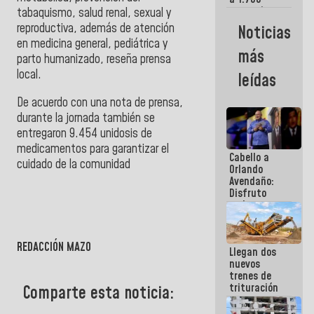
comerciantes
tabaquismo, salud renal, sexual y
y
reproductiva, además de atención
Noticias
emprendedores
en medicina general, pediátrica y
afectados
más
parto humanizado, reseña prensa
por
terremotos
local.
leídas
De acuerdo con una nota de prensa,
durante la jornada también se
entregaron 9.454 unidosis de
medicamentos para garantizar el
Cabello a
cuidado de la comunidad
Orlando
Avendaño:
Disfruto
cada vez
que escribes
porque lo
que haces
REDACCIÓN MAZO
Llegan dos
es
nuevos
embarrarla
trenes de
trituración
Comparte esta noticia:
para
optimizar