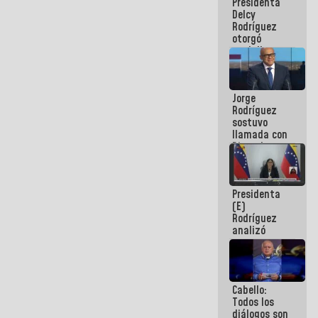
Presidenta
abordar
Delcy
planes de
Rodríguez
acción
otorgó
medalla
"Héroe de
Venezuela"
a servidores
Jorge
públicos
Rodríguez
sostuvo
llamada con
Dinorah
Figuera y
acuerdan
primer
Presidenta
encuentro
(E)
presencial
Rodríguez
para el
analizó
diálogo
junto a
gobernadores
planes de
recuperación
Cabello:
del Sistema
Todos los
Eléctrico
diálogos son
Nacional