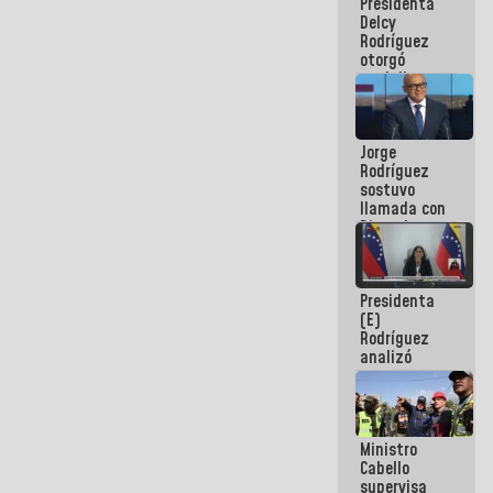
Presidenta
abordar
Delcy
planes de
Rodríguez
acción
otorgó
medalla
"Héroe de
Venezuela"
a servidores
Jorge
públicos
Rodríguez
sostuvo
llamada con
Dinorah
Figuera y
acuerdan
primer
Presidenta
encuentro
(E)
presencial
Rodríguez
para el
analizó
diálogo
junto a
gobernadores
planes de
recuperación
Ministro
del Sistema
Cabello
Eléctrico
supervisa
Nacional