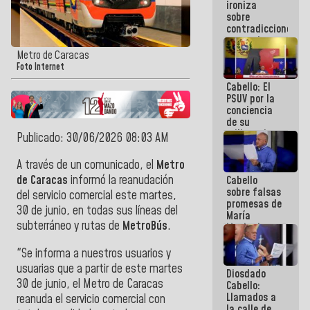
ironiza
la semana
sobre
que viene
contradicciones
hay
y mentiras
programa
de María
Metro de Caracas
Machado:
Foto Internet
¡Créanle!
Cabello: El
PSUV por la
conciencia
de su
militancia
Publicado: 30/06/2026 08:03 AM
es la
organización
A través de un comunicado, el
Metro
política más
de Caracas
informó la reanudación
Cabello
sólida de
sobre falsas
Venezuela
del servicio comercial este martes,
promesas de
30 de junio, en todas sus líneas del
María
subterráneo y rutas de
MetroBús
.
Machado:
¿Quién le
puede creer?
"Se informa a nuestros usuarios y
¿Y la gente
usuarias que a partir de este martes
Diosdado
que ella iba
30 de junio, el Metro de Caracas
Cabello:
a salvar en
Llamados a
La Guaira?
reanuda el servicio comercial con
la calle de