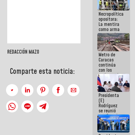
manejo de
escombros
Necropolítica
en La Guaira
opositora:
La mentira
como arma
contra el
Pueblo
REDACCIÓN MAZO
Metro de
Caracas
continúa
Comparte esta noticia:
con los
trabajos de
mantenimiento
e inspección
en la Línea 2
Presidenta
(E)
Rodríguez
se reunió
con Estado
Mayor
Eléctrico
para