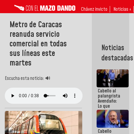
Chávez invicto
Noticias ↓
Metro de Caracas
reanuda servicio
comercial en todas
Noticias
sus líneas este
destacadas
martes
Escucha esta noticia: 🔊
Cabello al
palangrista
Avendaño:
Lo que
vayas a
escribir
hazlo hoy
por que no
Cabello
sabemos si