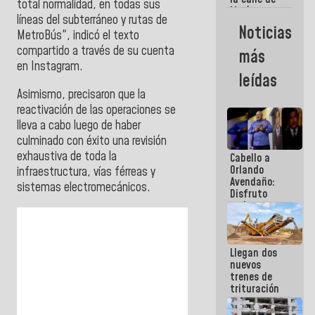
total normalidad, en todas sus
María
líneas del subterráneo y rutas de
Machado se
Noticias
MetroBús", indicó el texto
estrellaron
de frente
compartido a través de su cuenta
más
contra el
en Instagram.
Pueblo
leídas
Asimismo, precisaron que la
reactivación de las operaciones se
lleva a cabo luego de haber
culminado con éxito una revisión
exhaustiva de toda la
Cabello a
Orlando
infraestructura, vías férreas y
Avendaño:
sistemas electromecánicos.
Disfruto
cada vez
que escribes
porque lo
que haces
Llegan dos
es
nuevos
embarrarla
trenes de
trituración
para
optimizar