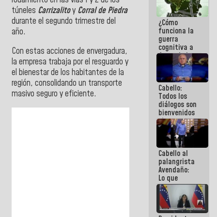
rodamiento en las vías 1 y 2 de los
operaciones
túneles
Carrizalito
y
Corral de Piedra
en el
durante el segundo trimestre del
¿Cómo
Aeropuerto
funciona la
Internacional
año.
guerra
de
cognitiva a
Maiquetía
Con estas acciones de envergadura,
favor de la
la empresa trabaja por el resguardo y
narrativa
el bienestar de los habitantes de la
hegemónica?
(1)
región, consolidando un transporte
Cabello:
masivo seguro y eficiente.
Todos los
diálogos son
bienvenidos
siempre que
estén en el
marco de la
Constitución
Cabello al
de la
palangrista
República
Avendaño:
Lo que
vayas a
escribir
hazlo hoy
por que no