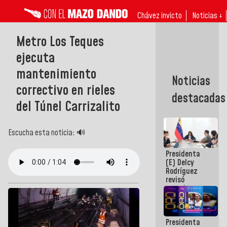
Chávez invicto
Noticias ↓
Metro Los Teques
ejecuta
mantenimiento
Noticias
correctivo en rieles
destacadas
del Túnel Carrizalito
Escucha esta noticia: 🔊
Presidenta
(E) Delcy
Rodríguez
revisó
agenda
económica y
ejecución de
fondos de
Presidenta
emergencia