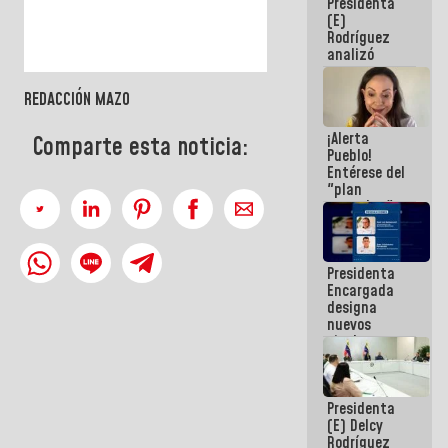
Presidenta
sabemos si
(E)
la semana
Rodríguez
que viene
analizó
hay
junto a
programa
gobernadores
REDACCIÓN MAZO
planes de
recuperación
¡Alerta
del Sistema
Comparte esta noticia:
Pueblo!
Eléctrico
Entérese del
Nacional
"plan
enjambre"
de La Sayo
para
sabotear el
Presidenta
diálogo y
Encargada
promover el
designa
caos
nuevos
titulares en
el
Viceministerio
de Energía
Presidenta
Eléctrica y
(E) Delcy
CORPOELEC
Rodríguez