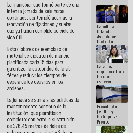
La maniobra, que formó parte de una
intensa jornada de seis horas
continuas, contempló además la
renovación de fijaciones y suelas
Cabello a
que ya habían cumplido su ciclo de
Orlando
Avendaño:
vida útil.
Disfruto
cada vez
Estas labores de reemplazo de
que escribes
material se ejecutan de manera
porque lo
que haces
planificada cada 15 días para
Caracas
es
garantizar la estabilidad de la vía
implementará
embarrarla
férrea y reducir los tiempos de
horario
espera de los usuarios en los
especial
para
andenes.
adaptarse
al plan de
La jornada se suma a las políticas de
ahorro
mantenimiento continuo de la
Presidenta
energético
(e) Delcy
institución, que permitieron
Rodríguez:
completar con éxito la sustitución
Pronto
de 370,45 metros de rieles de
restableceremos
las