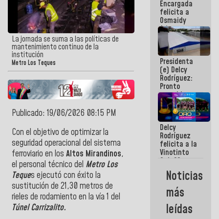
Encargada
post-sismos
felicita a
Osmaidy
Arias y
Giraly
La jornada se suma a las políticas de
Marcano por
mantenimiento continuo de la
hacer
institución
Presidenta
historia en
Metro Los Teques
(e) Delcy
los
Rodríguez:
Centroamericanos
Pronto
restableceremos
las
operaciones
Publicado: 19/06/2026 08:15 PM
en el
Delcy
Aeropuerto
Con el objetivo de optimizar la
Rodríguez
Internacional
seguridad operacional del sistema
felicita a la
de
Vinotinto
Maiquetía
ferroviario en los
Altos Mirandinos
,
Sub 20
el personal técnico del
Metro Los
campeona
Noticias
Teque
s ejecutó con éxito la
frente
México Sub
sustitución de 21,30 metros de
más
23 en los
rieles de rodamiento en la vía 1 del
Centroamericanos
leídas
Túnel Carrizalito.