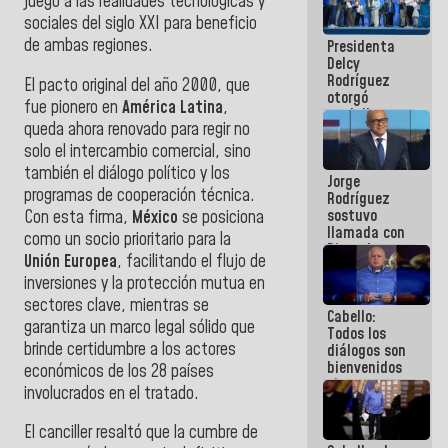
juego a las realidades tecnológicas y
manejo de
sociales del siglo XXI para beneficio
escombros
de ambas regiones.
Presidenta
en La Guaira
Delcy
Rodríguez
El pacto original del año 2000, que
otorgó
fue pionero en
América Latina
,
medalla
queda ahora renovado para regir no
"Héroe de
Venezuela"
solo el intercambio comercial, sino
a servidores
también el diálogo político y los
Jorge
públicos
programas de cooperación técnica.
Rodríguez
sostuvo
Con esta firma,
México
se posiciona
llamada con
como un socio prioritario para la
Dinorah
Unión Europea
, facilitando el flujo de
Figuera y
inversiones y la protección mutua en
acuerdan
primer
sectores clave, mientras se
Cabello:
encuentro
garantiza un marco legal sólido que
Todos los
presencial
brinde certidumbre a los actores
diálogos son
para el
bienvenidos
diálogo
económicos de los 28 países
siempre que
involucrados en el tratado.
estén en el
marco de la
El canciller resaltó que la cumbre de
Constitución