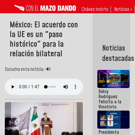
Chávez invicto
Noticias ↓
México: El acuerdo con
la UE es un "paso
histórico" para la
Noticias
relación bilateral
destacadas
Escucha esta noticia: 🔊
Delcy
Rodríguez
felicita a la
Vinotinto
Sub 20
campeona
frente
México Sub
Presidenta
23 en los