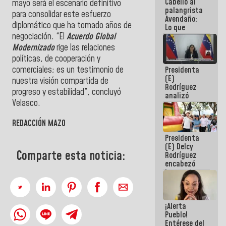
Cabello al
de la
mayo será el escenario definitivo
palangrista
República
para consolidar este esfuerzo
Avendaño:
diplomático que ha tomado años de
Lo que
vayas a
negociación. “El
Acuerdo Global
escribir
Modernizado
rige las relaciones
hazlo hoy
políticas, de cooperación y
por que no
comerciales; es un testimonio de
Presidenta
sabemos si
(E)
la semana
nuestra visión compartida de
Rodríguez
que viene
progreso y estabilidad”, concluyó
analizó
hay
Velasco.
junto a
programa
gobernadores
planes de
REDACCIÓN MAZO
recuperación
Presidenta
del Sistema
(E) Delcy
Eléctrico
Comparte esta noticia:
Rodríguez
Nacional
encabezó
lanzamiento
del Plan
Nacional de
Recreación
¡Alerta
Vacacional
Pueblo!
Entérese del