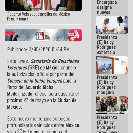
Encargada
Centroamericanos
designa
nuevos
Roberto Velasco, canciller de México
titulares en
Foto: Internet
el
Viceministerio
de Energía
Presidenta
Eléctrica y
(E) Delcy
CORPOELEC
Rodríguez
Publicado: 11/05/2026 01:34 PM
exhorta a
gobernadores
Este lunes,
Secretaría de Relaciones
y alcaldes a
edificar
Exteriores
(SRE) de
México
anunció
casas para
la autorización oficial por parte del
Presidenta
abuelos
Consejo de la Unión Europea
para la
(E) Delcy
firma del
Acuerdo Global
Rodríguez
inaugura
Modernizado
, el cual será suscrito el
casa de los
próximo 22 de mayo en la
Ciudad de
Abuelos
México
.
Primavera
en Caracas
Presidenta
Este nuevo marco jurídico busca
(E) Delcy
profundizar los vínculos entre
México
Rodríguez
y los 27
Estados
miembros del
firmó nueva