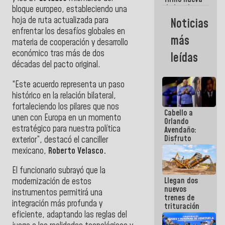
de Ley de
bloque europeo, estableciendo una
Arrendamiento
hoja de ruta actualizada para
Noticias
aprobada
enfrentar los desafíos globales en
por la AN
más
materia de cooperación y desarrollo
económico tras más de dos
leídas
décadas del pacto original.
“Este acuerdo representa un paso
histórico en la relación bilateral,
fortaleciendo los pilares que nos
Cabello a
unen con Europa en un momento
Orlando
estratégico para nuestra política
Avendaño:
Disfruto
exterior”, destacó el canciller
cada vez
mexicano,
Roberto Velasco.
que escribes
porque lo
El funcionario subrayó que la
que haces
Llegan dos
es
modernización de estos
nuevos
embarrarla
instrumentos permitirá una
trenes de
integración más profunda y
trituración
eficiente, adaptando las reglas del
para
optimizar