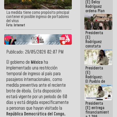
(E) Delcy
AmeriCup
Rodríguez
2027
ordena Plan
La medida tiene como propósito principal
maestro de
contener el posible ingreso de portadores
desarrollo
del virus
logístico y
Foto: Internet
turístico
Presidenta
para La
(E)
Guaira
Rodríguez
constata
obras de
Publicado: 29/05/2026 02:07 PM
rehabilitación
de Escuela
El gobierno de
México
ha
Militar de
implementado una restricción
Presidenta
Mamo en La
(E)
Guaira
temporal de ingreso al país para
Rodríguez:
pasajeros internacionales, como
El Pueblo de
medida preventiva ante el reciente
La Guaira
siempre
brote de ébola. Esta disposición
estará
estará vigente por un periodo de 60
acompañada
días y está dirigida específicamente
Presidenta
por el
(E) entrega
Gobierno
a personas que hayan visitado la
financiamientos
Nacional
República Democrática del Congo,
a 1.766