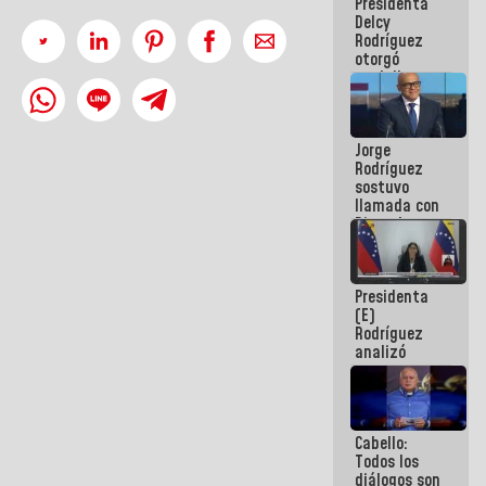
Presidenta
abordar
Delcy
planes de
Rodríguez
acción
otorgó
medalla
"Héroe de
Venezuela"
a servidores
Jorge
públicos
Rodríguez
sostuvo
llamada con
Dinorah
Figuera y
acuerdan
primer
Presidenta
encuentro
(E)
presencial
Rodríguez
para el
analizó
diálogo
junto a
gobernadores
planes de
recuperación
Cabello:
del Sistema
Todos los
Eléctrico
diálogos son
Nacional