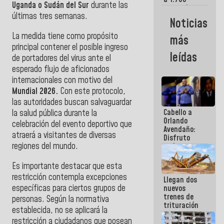
Uganda o Sudán del Sur
durante las
comerciantes
últimas tres semanas.
y
Noticias
emprendedores
afectados
La medida tiene como propósito
más
por
principal contener el posible ingreso
terremotos
leídas
de portadores del virus ante el
esperado flujo de aficionados
internacionales con motivo del
Mundial 2026.
Con este protocolo,
las autoridades buscan salvaguardar
Cabello a
la salud pública durante la
Orlando
celebración del evento deportivo que
Avendaño:
atraerá a visitantes de diversas
Disfruto
regiones del mundo.
cada vez
que escribes
porque lo
Es importante destacar que esta
que haces
restricción contempla excepciones
Llegan dos
es
específicas para ciertos grupos de
nuevos
embarrarla
trenes de
personas. Según la normativa
trituración
establecida, no se aplicará la
para
restricción a ciudadanos que posean
optimizar