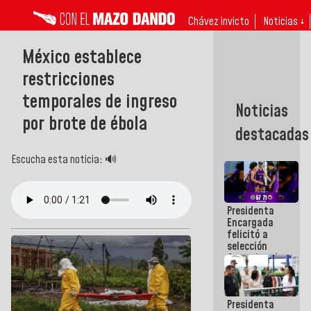
Chávez invicto
Noticias ↓
México establece
restricciones
temporales de ingreso
Noticias
por brote de ébola
destacadas
Escucha esta noticia: 🔊
Presidenta
Encargada
felicitó a
selección
femenina de
baloncesto
por su
clasificación
Presidenta
a la