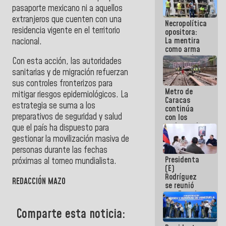
manejo de
pasaporte mexicano ni a aquellos
escombros
extranjeros que cuenten con una
Necropolítica
en La Guaira
residencia vigente en el territorio
opositora:
La mentira
nacional.
como arma
contra el
Con esta acción, las autoridades
Pueblo
sanitarias y de migración refuerzan
sus controles fronterizos para
Metro de
mitigar riesgos epidemiológicos. La
Caracas
estrategia se suma a los
continúa
preparativos de seguridad y salud
con los
trabajos de
que el país ha dispuesto para
mantenimiento
gestionar la movilización masiva de
e inspección
personas durante las fechas
en la Línea 2
Presidenta
próximas al torneo mundialista.
(E)
Rodríguez
REDACCIÓN MAZO
se reunió
con Estado
Mayor
Eléctrico
Comparte esta noticia:
para