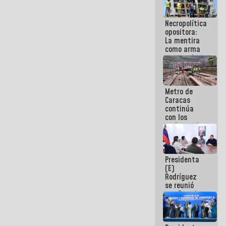
manejo de
escombros
Necropolítica
en La Guaira
opositora:
La mentira
como arma
contra el
Pueblo
Metro de
Caracas
continúa
con los
trabajos de
mantenimiento
e inspección
en la Línea 2
Presidenta
(E)
Rodríguez
se reunió
con Estado
Mayor
Eléctrico
para