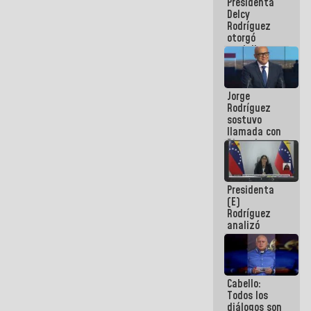
Presidenta
abordar
Delcy
planes de
Rodríguez
acción
otorgó
medalla
"Héroe de
Venezuela"
a servidores
Jorge
públicos
Rodríguez
sostuvo
llamada con
Dinorah
Figuera y
acuerdan
primer
Presidenta
encuentro
(E)
presencial
Rodríguez
para el
analizó
diálogo
junto a
gobernadores
planes de
recuperación
Cabello:
del Sistema
Todos los
Eléctrico
diálogos son
Nacional