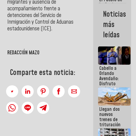
migrantes y ausencia de
La Guaira
acompañamiento frente a
siempre
Noticias
detenciones del Servicio de
estará
acompañada
Inmigración y Control de Aduanas
más
por el
estadounidense (ICE).
Gobierno
leídas
Nacional
REDACCIÓN MAZO
Cabello a
Comparte esta noticia:
Orlando
Avendaño:
Disfruto
cada vez
que escribes
porque lo
que haces
Llegan dos
es
nuevos
embarrarla
trenes de
trituración
para
optimizar