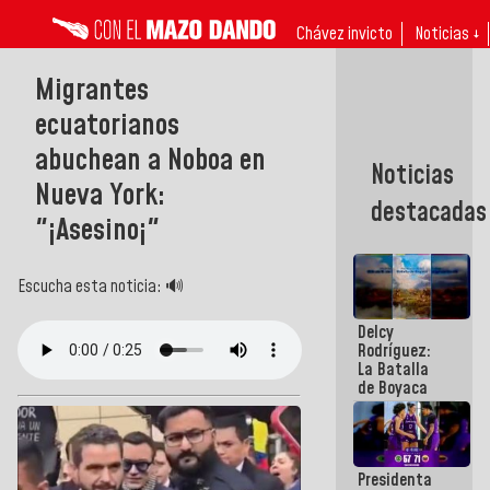
Chávez invicto
Noticias ↓
Migrantes
ecuatorianos
abuchean a Noboa en
Noticias
Nueva York:
destacadas
"¡Asesino¡"
Escucha esta noticia: 🔊
Delcy
Rodríguez:
La Batalla
de Boyaca
representa
un capítulo
decisivo en
la gesta
Presidenta
emancipadora