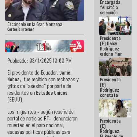
Encargada
de nuestra
felicitó a
América
selección
femenina de
baloncesto
Escándalo en la Gran Manzana
por su
Cortesía internet
clasificación
Presidenta
a la
(E) Delcy
AmeriCup
Rodríguez
2027
ordena Plan
maestro de
Publicado: 03/11/2025 10:00 PM
desarrollo
logístico y
El presidente de Ecuador,
Daniel
turístico
Noboa,
fue recibido con rechazos y
Presidenta
para La
(E)
Guaira
gritos de "asesino" por parte de
Rodríguez
residentes en
Estados Unidos
constata
(EEUU) .
obras de
rehabilitación
de Escuela
Los migrantes - según reseña del
Militar de
portal de noticias RT- denunciaron
Presidenta
Mamo en La
muertes en el paro nacional,
(E)
Guaira
Rodríguez:
escasas políticas públicas para
El Pueblo de