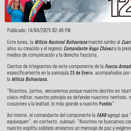
Publicado: 14/04/2025 02:49 PM
Este lunes, la
Milicia Nacional Bolivariana
marchó rumbo al
Cuar
años su creación y el regreso
Comandante Hugo Chávez
a la pres
medios de comunicación y la derecha fascista.
Cientos de integrantes de este componente de la
Fuerza Armada
específicamente en la parroquia
23 de Enero
, acompañados por 
la
Milicia Bolivariana.
"Nosotros, juntos, venceremos porque nuestro destino es triunf
cívico-militar, nuestro principio es defender nuestros territorio
corazones y la lealtad, lo más grande a nuestro
Pueblo
".
Así mismo, el comandante del componente la
FANB
agregó que "
equivoquen", en contexto, subrayó: "Nosotros no buscamos con
nuestro espíritu solidario enviamos un mensaje de paz y exigimo