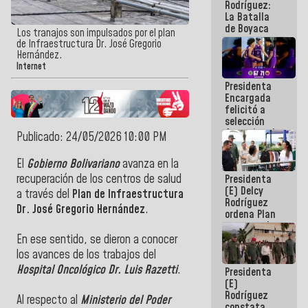
Rodríguez:
La Batalla
de Boyaca
Los tranajos son impulsados por el plan
representa
de Infraestructura Dr. José Gregorio
un capítulo
Hernández.
decisivo en
Internet
la gesta
Presidenta
emancipadora
Encargada
de nuestra
felicitó a
América
selección
femenina de
Publicado: 24/05/2026 10:00 PM
baloncesto
por su
El
Gobierno Bolivariano
avanza en la
clasificación
recuperación de los centros de salud
Presidenta
a la
(E) Delcy
AmeriCup
a través del
Plan de
Infraestructura
Rodríguez
2027
Dr. José Gregorio Hernández
.
ordena Plan
maestro de
desarrollo
En ese sentido, se dieron a conocer
logístico y
los avances de los trabajos del
turístico
Hospital Oncológico Dr. Luis Razetti
.
Presidenta
para La
(E)
Guaira
Rodríguez
Al respecto al
Ministerio del Poder
constata