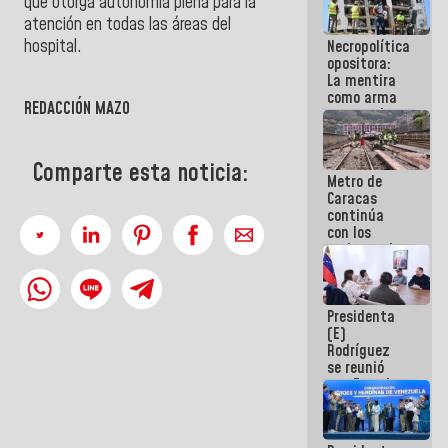
que otorga autonomía plena para la
manejo de
atención en todas las áreas del
escombros
hospital.
Necropolítica
en La Guaira
opositora:
La mentira
como arma
REDACCIÓN MAZO
contra el
Pueblo
Comparte esta noticia:
Metro de
Caracas
continúa
con los
trabajos de
mantenimiento
e inspección
en la Línea 2
Presidenta
(E)
Rodríguez
se reunió
con Estado
Mayor
Eléctrico
para