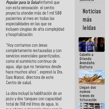
Popular para la Salud
informó que
obras de
con esta renovación el centro
rehabilitación
Noticias
de Escuela
proyecta atender más de 1 mil 500
Militar de
más
pacientes al mes en todas las
Mamo en La
especialidades en las que se
Guaira
leídas
incluyen cirugías de alta complejidad
y hospitalización
“Hoy contamos con áreas
completamente restauradas y con
Cabello a
servicios esenciales garantizados,
Orlando
como el suministro continuo de
Avendaño:
agua, algo que no teníamos desde
Disfruto
cada vez
hace muchos años”, expresó la Dra.
que escribes
Sara Maissi, directora de este
porque lo
Centro de salud.
que haces
Llegan dos
es
nuevos
embarrarla
La obra incluyó la habilitación de un
trenes de
pozo y dos tanques con capacidad
trituración
para
total de 160 mil litros de agua, lo
optimizar