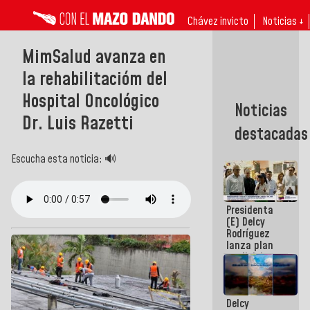
Chávez invicto
Noticias ↓
MimSalud avanza en
la rehabilitacióm del
Hospital Oncológico
Noticias
Dr. Luis Razetti
destacadas
Escucha esta noticia: 🔊
Presidenta
(E) Delcy
Rodríguez
lanza plan
crediticio
con subsidio
a Juntas de
Condominio
Delcy