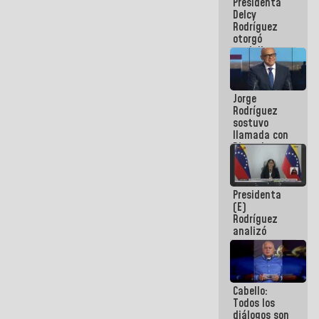
Presidenta
abordar
Delcy
planes de
Rodríguez
acción
otorgó
medalla
"Héroe de
Venezuela"
a servidores
Jorge
públicos
Rodríguez
sostuvo
llamada con
Dinorah
Figuera y
acuerdan
primer
Presidenta
encuentro
(E)
presencial
Rodríguez
para el
analizó
diálogo
junto a
gobernadores
planes de
recuperación
Cabello:
del Sistema
Todos los
Eléctrico
diálogos son
Nacional