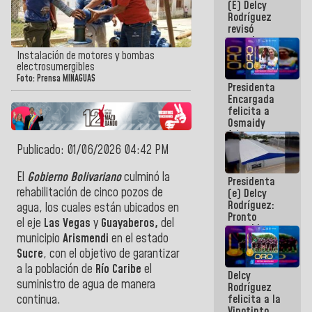
(E) Delcy
y del Caribe
Rodríguez
2026
revisó
agenda
económica y
Instalación de motores y bombas
ejecución de
electrosumergibles
fondos de
Foto: Prensa MINAGUAS
Presidenta
emergencia
Encargada
post-sismos
felicita a
Osmaidy
Arias y
Giraly
Publicado: 01/06/2026 04:42 PM
Marcano por
hacer
El
Gobierno Bolivariano
culminó la
Presidenta
historia en
rehabilitación de cinco pozos de
(e) Delcy
los
Rodríguez:
Centroamericanos
agua, los cuales están ubicados en
Pronto
el eje
Las Vegas
y
Guayaberos,
del
restableceremos
municipio
Arismendi
en el estado
las
operaciones
Sucre
, con el objetivo de garantizar
en el
a la población de
Río Caribe
el
Delcy
Aeropuerto
suministro de agua de manera
Rodríguez
Internacional
felicita a la
continua.
de
Vinotinto