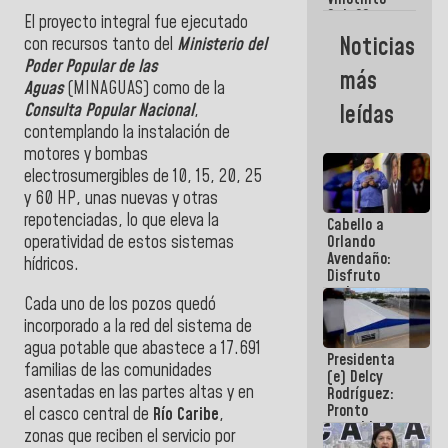
Maiquetía
Sub 20
El proyecto integral fue ejecutado
campeona
Noticias
con recursos tanto del
Ministerio del
frente
Poder Popular de las
México Sub
más
23 en los
Aguas
(MINAGUAS) como de la
Centroamericanos
Consulta Popular Nacional
,
leídas
contemplando la instalación de
motores y bombas
electrosumergibles de 10, 15, 20, 25
y 60 HP, unas nuevas y otras
repotenciadas, lo que eleva la
Cabello a
operatividad de estos sistemas
Orlando
Avendaño:
hídricos.
Disfruto
cada vez
Cada uno de los pozos quedó
que escribes
incorporado a la red del sistema de
porque lo
que haces
agua potable que abastece a 17.691
Presidenta
es
familias de las comunidades
(e) Delcy
embarrarla
asentadas en las partes altas y en
Rodríguez:
Pronto
el casco central de
Río Caribe
,
restableceremos
zonas que reciben el servicio por
las