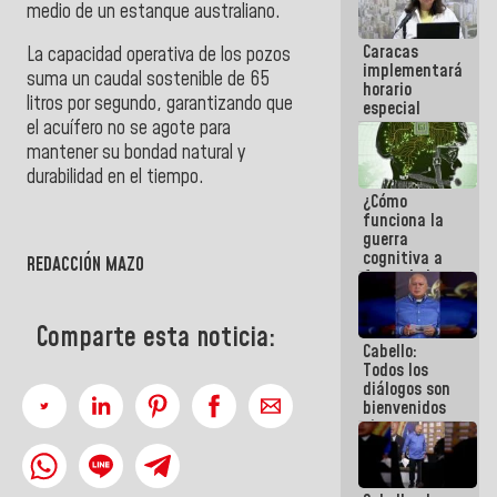
medio de un estanque australiano.
operaciones
en el
Caracas
Aeropuerto
La capacidad operativa de los pozos
implementará
Internacional
suma un caudal sostenible de 65
horario
de
litros por segundo, garantizando que
especial
Maiquetía
para
el acuífero no se agote para
adaptarse
mantener su bondad natural y
al plan de
durabilidad en el tiempo.
ahorro
¿Cómo
energético
funciona la
guerra
cognitiva a
REDACCIÓN MAZO
favor de la
narrativa
hegemónica?
Comparte esta noticia:
(1)
Cabello:
Todos los
diálogos son
bienvenidos
siempre que
estén en el
marco de la
Constitución