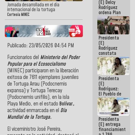
(E) Delcy
AmeriCup
Jornada desarrollada en el día
Rodríguez
2027
internacional de la tortuga
ordena Plan
Cortesía MINEC
maestro de
desarrollo
logístico y
turístico
Presidenta
para La
(E)
Guaira
Publicado: 23/05/2026 04:54 PM
Rodríguez
constata
Funcionarios del
Ministerio del Poder
obras de
rehabilitación
Popular para el Ecosocialismo
de Escuela
(MINEC) participaron en la liberación
Militar de
exitosa de 7611 ejemplares juveniles
Presidenta
Mamo en La
(E)
de Tortuga Arrau (Podocnemis
Guaira
Rodríguez:
expansa) y Tortuga Terecay
El Pueblo de
(Podocnemis unifilis), en la isla
La Guaira
Playa Medio, en el estado
Bolívar,
siempre
estará
actividad enmarcada en el
Día
acompañada
Mundial de la Tortuga.
Presidenta
por el
(E) entrega
Gobierno
El viceministro José Pereira,
financiamientos
Nacional
a 1.766