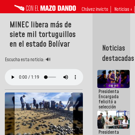
Chávez invicto
Noticias ↓
MINEC libera más de
siete mil tortuguillos
en el estado Bolívar
Noticias
destacadas
Escucha esta noticia: 🔊
Presidenta
Encargada
felicitó a
selección
femenina de
baloncesto
por su
clasificación
Presidenta
a la