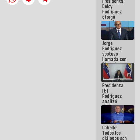
Presidenta
abordar
Delcy
planes de
Rodríguez
acción
otorgó
medalla
"Héroe de
Venezuela"
a servidores
Jorge
públicos
Rodríguez
sostuvo
llamada con
Dinorah
Figuera y
acuerdan
primer
Presidenta
encuentro
(E)
presencial
Rodríguez
para el
analizó
diálogo
junto a
gobernadores
planes de
recuperación
Cabello:
del Sistema
Todos los
Eléctrico
diálogos son
Nacional