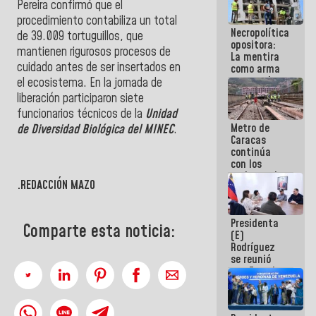
Pereira confirmó que el
manejo de
procedimiento contabiliza un total
escombros
Necropolítica
en La Guaira
de 39.009 tortuguillos, que
opositora:
mantienen rigurosos procesos de
La mentira
cuidado antes de ser insertados en
como arma
contra el
el ecosistema. En la jornada de
Pueblo
liberación participaron siete
funcionarios técnicos de la
Unidad
Metro de
de Diversidad Biológica del MINEC
.
Caracas
continúa
con los
trabajos de
.REDACCIÓN MAZO
mantenimiento
e inspección
en la Línea 2
Presidenta
Comparte esta noticia:
(E)
Rodríguez
se reunió
con Estado
Mayor
Eléctrico
para