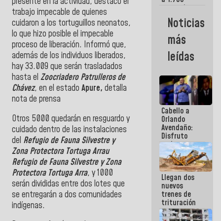
presente en la actividad, destacó el
comerciantes
trabajo impecable de quienes
y
Noticias
cuidaron a los tortuguillos neonatos,
emprendedores
afectados
lo que hizo posible el impecable
más
por
proceso de liberación. Informó que,
terremotos
leídas
además de los individuos liberados,
hay 33.009 que serán trasladados
hasta el
Zoocriadero Patrulleros de
Chávez
, en el estado
Apure,
detalla
nota de prensa
Cabello a
Otros 5000 quedarán en resguardo y
Orlando
Avendaño:
cuidado dentro de las instalaciones
Disfruto
del
Refugio de Fauna Silvestre y
cada vez
Zona Protectora Tortuga Arrau
que escribes
porque lo
Refugio de Fauna Silvestre y Zona
que haces
Protectora Tortuga Arra
, y 1000
Llegan dos
es
serán divididas entre dos lotes que
nuevos
embarrarla
se entregarán a dos comunidades
trenes de
trituración
indígenas.
para
optimizar