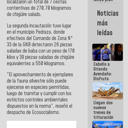
semana
localizaron un total de 7 cestas
crediticio
contentivas de 270,70 kilogramos
con subsidio
Noticias
de chigüire salado.
a Juntas de
Condominio
más
La segunda incautación tuvo lugar
leídas
en el municipio Pedraza, donde
efectivos del Comando de Zona N°
33 de la GNB detectaron 26 piezas
saladas de baba con un peso de 170
kilos y 39 piezas saladas de chigüire
equivalentes a 550 kilogramos.
Cabello a
Orlando
Avendaño:
"El aprovechamiento de ejemplares
Disfruto
de la fauna silvestre sólo puede
cada vez
ejercerse en especies permitidas,
que escribes
porque lo
luego de tramitar y cumplir con los
que haces
estrictos controles ambientales
Llegan dos
es
dispuestos en la norma", reseñó el
nuevos
embarrarla
despacho de Ecosocialismo.
trenes de
trituración
para
optimizar