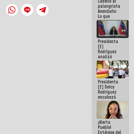
Cabello al
de la
palangrista
República
Avendaño:
Lo que
vayas a
escribir
hazlo hoy
por que no
Presidenta
sabemos si
(E)
la semana
Rodríguez
que viene
analizó
hay
junto a
programa
gobernadores
planes de
recuperación
Presidenta
del Sistema
(E) Delcy
Eléctrico
Rodríguez
Nacional
encabezó
lanzamiento
del Plan
Nacional de
Recreación
¡Alerta
Vacacional
Pueblo!
Entérese del