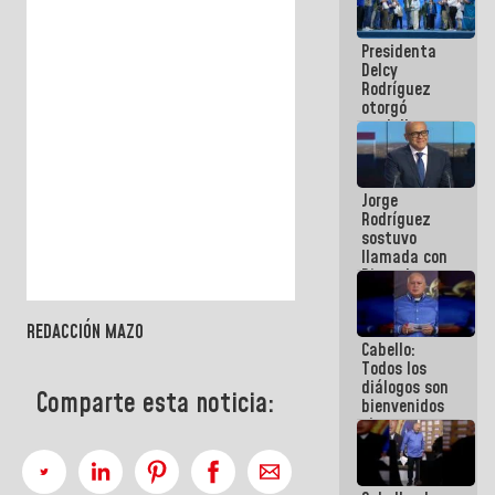
manejo de
escombros
Presidenta
en La Guaira
Delcy
Rodríguez
otorgó
medalla
"Héroe de
Venezuela"
a servidores
Jorge
públicos
Rodríguez
sostuvo
llamada con
Dinorah
Figuera y
acuerdan
REDACCIÓN MAZO
primer
Cabello:
encuentro
Todos los
presencial
diálogos son
para el
Comparte esta noticia:
bienvenidos
diálogo
siempre que
estén en el
marco de la
Constitución