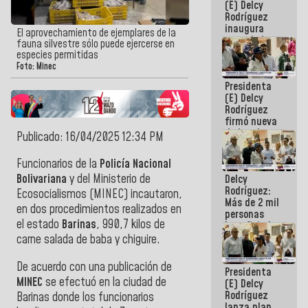
(E) Delcy
Rodríguez
inaugura
El aprovechamiento de ejemplares de la
casa de los
fauna silvestre sólo puede ejercerse en
Abuelos
especies permitidas
Primavera
Foto: Minec
en Caracas
Presidenta
(E) Delcy
Rodríguez
firmó nueva
de Ley de
Publicado: 16/04/2025 12:34 PM
Arrendamiento
aprobada
Funcionarios de la
Policía Nacional
por la AN
Bolivariana
y del Ministerio de
Delcy
Rodríguez:
Ecosocialismos (MINEC) incautaron,
Más de 2 mil
en dos procedimientos realizados en
personas
el estado
Barinas
, 990,7 kilos de
beneficiadas
con planes
carne salada de baba y chiguire.
para
atención de
De acuerdo con una publicación de
Presidenta
emergencia
MINEC
se efectuó en la ciudad de
(E) Delcy
sísmica en
Rodríguez
la última
Barinas donde los funcionarios
lanza plan