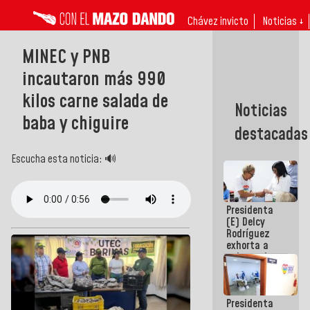
Chávez invicto
Noticias ↓
MINEC y PNB
incautaron más 990
kilos carne salada de
Noticias
baba y chiguire
destacadas
Escucha esta noticia: 🔊
Presidenta
(E) Delcy
Rodríguez
exhorta a
gobernadores
y alcaldes a
edificar
casas para
Presidenta
abuelos