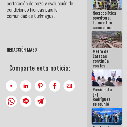
perforación de pozo y evaluación de
manejo de
escombros
condiciones hídricas para la
Necropolítica
en La Guaira
comunidad de Curimagua.
opositora:
La mentira
como arma
contra el
Pueblo
REDACCIÓN MAZO
Metro de
Caracas
continúa
con los
Comparte esta noticia:
trabajos de
mantenimiento
e inspección
en la Línea 2
Presidenta
(E)
Rodríguez
se reunió
con Estado
Mayor
Eléctrico
para