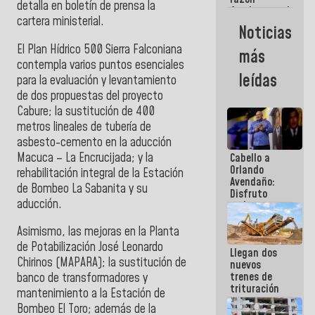
detalla en boletín de prensa la
fundamental
cartera ministerial.
de todo lo
Noticias
que
estamos
El Plan Hídrico 500 Sierra Falconiana
más
haciendo
contempla varios puntos esenciales
leídas
para la evaluación y levantamiento
de dos propuestas del proyecto
Cabure; la sustitución de 400
metros lineales de tubería de
asbesto-cemento en la aducción
Macuca – La Encrucijada; y la
Cabello a
Orlando
rehabilitación integral de la Estación
Avendaño:
de Bombeo La Sabanita y su
Disfruto
aducción.
cada vez
que escribes
porque lo
Asimismo, las mejoras en la Planta
que haces
de Potabilización José Leonardo
Llegan dos
es
Chirinos (MAPARA); la sustitución de
nuevos
embarrarla
trenes de
banco de transformadores y
trituración
mantenimiento a la Estación de
para
Bombeo El Toro; además de la
optimizar