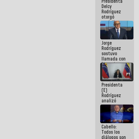
Presidenta
abordar
Delcy
planes de
Rodríguez
acción
otorgó
medalla
"Héroe de
Venezuela"
a servidores
Jorge
públicos
Rodríguez
sostuvo
llamada con
Dinorah
Figuera y
acuerdan
primer
Presidenta
encuentro
(E)
presencial
Rodríguez
para el
analizó
diálogo
junto a
gobernadores
planes de
recuperación
Cabello:
del Sistema
Todos los
Eléctrico
diálogos son
Nacional