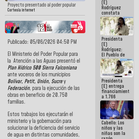
(E)
Guaira
Proyecto presentado al poder popular
Rodríguez
Cortesía internet
constata
obras de
rehabilitación
de Escuela
Militar de
Presidenta
Mamo en La
Publicado: 05/06/2026 04:50 PM
(E)
Guaira
Rodríguez:
El Ministerio del Poder Popular para
El Pueblo de
La Guaira
la Atención a las Aguas presentó el
siempre
Plan Hídrico 500 Sierra Falconiana
estará
ante voceros de los municipios
acompañada
Presidenta
por el
Bolívar, Petit, Unión, Sucre
y
(E) entrega
Gobierno
Federación
, para la ejecución de las
financiamientos
Nacional
obras en beneficio de 20.750
a 1.766
familias.
comerciantes
y
emprendedores
Estos trabajos los ejecutarán el
afectados
ministerio y la gobernación para
Cabello: Los
por
solucionar la deficiencia del servicio
niños y las
terremotos
niñas son la
de agua en distintas comunidades,
razón