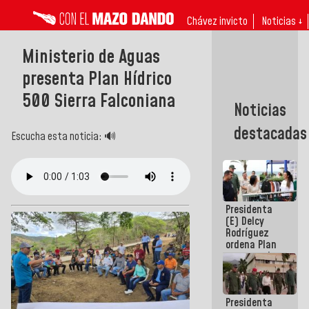
Chávez invicto
Noticias ↓
Ministerio de Aguas
presenta Plan Hídrico
500 Sierra Falconiana
Noticias
destacadas
Escucha esta noticia: 🔊
Presidenta
(E) Delcy
Rodríguez
ordena Plan
maestro de
desarrollo
logístico y
turístico
Presidenta
para La