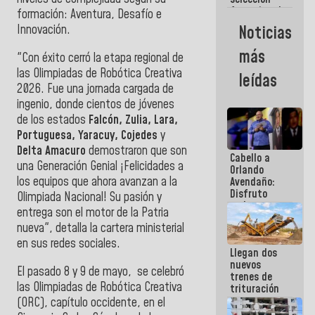
femenina de
formación: Aventura, Desafío e
baloncesto
Noticias
Innovación.
por su
clasificación
más
"Con éxito cerró la etapa regional de
a la
AmeriCup
las Olimpiadas de Robótica Creativa
leídas
2027
2026. Fue una jornada cargada de
ingenio, donde cientos de jóvenes
de los estados
Falcón, Zulia, Lara,
Portuguesa, Yaracuy, Cojedes
y
Delta Amacuro
demostraron que son
Cabello a
una Generación Genial ¡Felicidades a
Orlando
los equipos que ahora avanzan a la
Avendaño:
Disfruto
Olimpiada Nacional! Su pasión y
cada vez
entrega son el motor de la Patria
que escribes
nueva", detalla la cartera ministerial
porque lo
que haces
en sus redes sociales.
Llegan dos
es
nuevos
embarrarla
El pasado 8 y 9 de mayo, se celebró
trenes de
las Olimpiadas de Robótica Creativa
trituración
para
(ORC), capítulo occidente, en el
optimizar