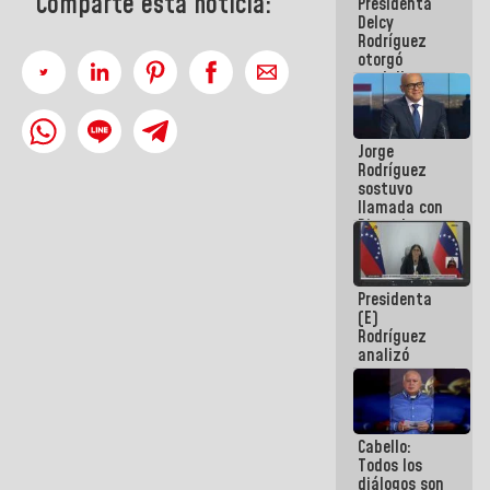
Comparte esta noticia:
Presidenta
abordar
Delcy
planes de
Rodríguez
acción
otorgó
medalla
"Héroe de
Venezuela"
a servidores
Jorge
públicos
Rodríguez
sostuvo
llamada con
Dinorah
Figuera y
acuerdan
primer
Presidenta
encuentro
(E)
presencial
Rodríguez
para el
analizó
diálogo
junto a
gobernadores
planes de
recuperación
Cabello:
del Sistema
Todos los
Eléctrico
diálogos son
Nacional