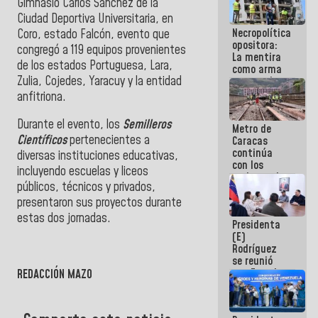
Gimnasio Carlos Sánchez de la
manejo de
Ciudad Deportiva Universitaria, en
escombros
Necropolítica
Coro, estado Falcón, evento que
en La Guaira
opositora:
congregó a 119 equipos provenientes
La mentira
de los estados Portuguesa, Lara,
como arma
Zulia, Cojedes, Yaracuy y la entidad
contra el
Pueblo
anfitriona.
Durante el evento, los
Semilleros
Metro de
Científicos
pertenecientes a
Caracas
continúa
diversas instituciones educativas,
con los
incluyendo escuelas y liceos
trabajos de
públicos, técnicos y privados,
mantenimiento
e inspección
presentaron sus proyectos durante
en la Línea 2
estas dos jornadas.
Presidenta
(E)
Rodríguez
se reunió
con Estado
REDACCIÓN MAZO
Mayor
Eléctrico
para