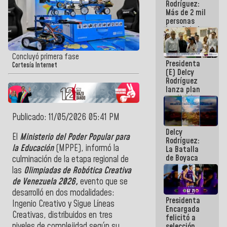
Rodríguez:
Más de 2 mil
personas
beneficiadas
con planes
para
atención de
Concluyó primera fase
Presidenta
emergencia
Cortesía Internet
(E) Delcy
sísmica en
Rodríguez
la última
lanza plan
semana
crediticio
con subsidio
a Juntas de
Publicado: 11/05/2026 05:41 PM
Condominio
Delcy
El
Ministerio del Poder Popular para
Rodríguez:
la Educación
(MPPE), informó la
La Batalla
de Boyaca
culminación de la etapa regional de
representa
las
Olimpiadas de Robótica Creativa
un capítulo
de Venezuela 2026,
evento que se
decisivo en
la gesta
desarrolló en dos modalidades:
Presidenta
emancipadora
Ingenio Creativo y Sigue Líneas
Encargada
de nuestra
Creativas, distribuidos en tres
felicitó a
América
niveles de complejidad según su
selección