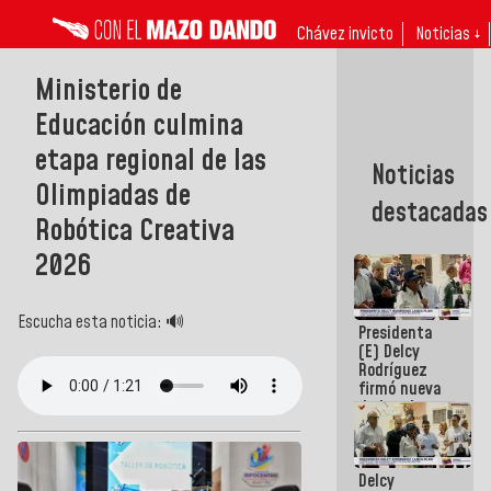
Chávez invicto
Noticias ↓
Ministerio de
Educación culmina
etapa regional de las
Noticias
Olimpiadas de
destacadas
Robótica Creativa
2026
Escucha esta noticia: 🔊
Presidenta
(E) Delcy
Rodríguez
firmó nueva
de Ley de
Arrendamiento
aprobada
por la AN
Delcy