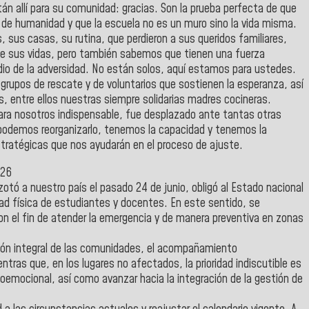
án allí para su comunidad: gracias. Son la prueba perfecta de que
os de humanidad y que la escuela no es un muro sino la vida misma.
 sus casas, su rutina, que perdieron a sus queridos familiares,
 sus vidas, pero también sabemos que tienen una fuerza
io de la adversidad. No están solos, aquí estamos para ustedes.
rupos de rescate y de voluntarios que sostienen la esperanza, así
 entre ellos nuestras siempre solidarias madres cocineras.
para nosotros indispensable, fue desplazado ante tantas otras
 podemos reorganizarlo, tenemos la capacidad y tenemos la
tratégicas que nos ayudarán en el proceso de ajuste.
026
otó a nuestro país el pasado 24 de junio, obligó al Estado nacional
dad física de estudiantes y docentes. En este sentido, se
on el fin de atender la emergencia y de manera preventiva en zonas
nción integral de las comunidades, el acompañamiento
entras que, en los lugares no afectados, la prioridad indiscutible es
oemocional, así como avanzar hacia la integración de la gestión de