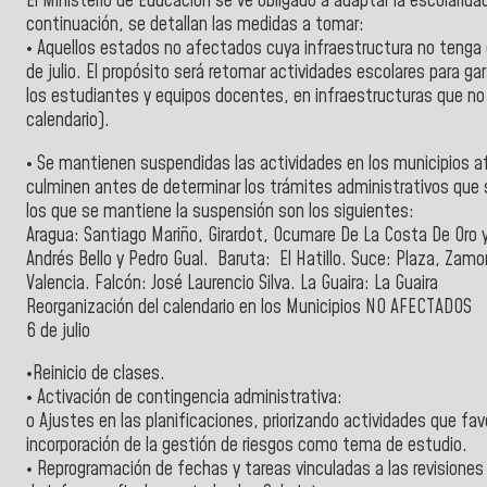
El Ministerio de Educación se ve obligado a adaptar la escolaridad
continuación, se detallan las medidas a tomar:
• Aquellos estados no afectados cuya infraestructura no tenga da
de julio. El propósito será retomar actividades escolares para g
los estudiantes y equipos docentes, en infraestructuras que no
calendario).
• Se mantienen suspendidas las actividades en los municipios 
culminen antes de determinar los trámites administrativos que s
los que se mantiene la suspensión son los siguientes:
Aragua: Santiago Mariño, Girardot, Ocumare De La Costa De Oro y
Andrés Bello y Pedro Gual. Baruta: El Hatillo. Suce: Plaza, Zam
Valencia. Falcón: José Laurencio Silva. La Guaira: La Guaira
Reorganización del calendario en los Municipios NO AFECTADOS
6 de julio
•Reinicio de clases.
• Activación de contingencia administrativa:
o Ajustes en las planificaciones, priorizando actividades que fa
incorporación de la gestión de riesgos como tema de estudio.
• Reprogramación de fechas y tareas vinculadas a las revisione