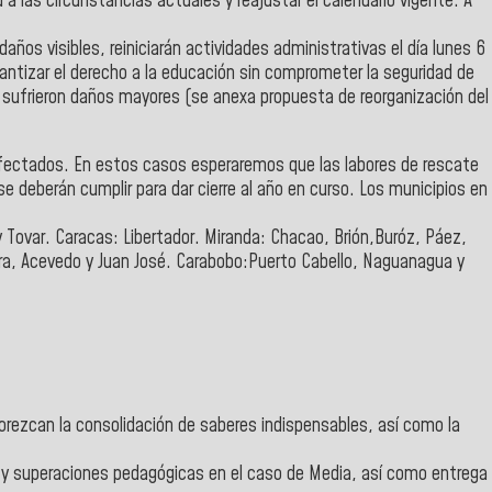
 a las circunstancias actuales y reajustar el calendario vigente. A
ños visibles, reiniciarán actividades administrativas el día lunes 6
arantizar el derecho a la educación sin comprometer la seguridad de
 sufrieron daños mayores (se anexa propuesta de reorganización del
afectados. En estos casos esperaremos que las labores de rescate
e deberán cumplir para dar cierre al año en curso. Los municipios en
 Tovar. Caracas: Libertador. Miranda: Chacao, Brión,Buróz, Páez,
ora, Acevedo y Juan José. Carabobo:Puerto Cabello, Naguanagua y
vorezcan la consolidación de saberes indispensables, así como la
s y superaciones pedagógicas en el caso de Media, así como entrega