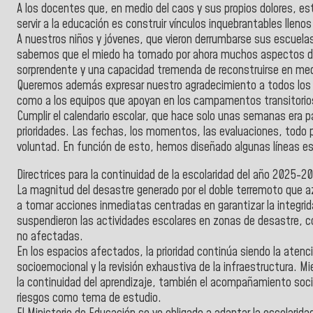
A los docentes que, en medio del caos y sus propios dolores, est
servir a la educación es construir vínculos inquebrantables llen
A nuestros niños y jóvenes, que vieron derrumbarse sus escuelas,
sabemos que el miedo ha tomado por ahora muchos aspectos de
sorprendente y una capacidad tremenda de reconstruirse en med
Queremos además expresar nuestro agradecimiento a todos los g
como a los equipos que apoyan en los campamentos transitorios,
Cumplir el calendario escolar, que hace solo unas semanas era 
prioridades. Las fechas, los momentos, las evaluaciones, todo
voluntad. En función de esto, hemos diseñado algunas líneas es
Directrices para la continuidad de la escolaridad del año 2025-2
La magnitud del desastre generado por el doble terremoto que az
a tomar acciones inmediatas centradas en garantizar la integri
suspendieron las actividades escolares en zonas de desastre, c
no afectadas.
En los espacios afectados, la prioridad continúa siendo la ate
socioemocional y la revisión exhaustiva de la infraestructura. Mi
la continuidad del aprendizaje, también el acompañamiento soci
riesgos como tema de estudio.