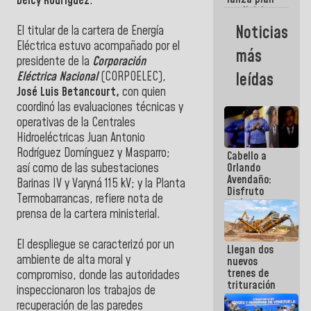
semana
Delcy Rodríguez
.
crediticio
con subsidio
Noticias
El titular de la cartera de Energía
a Juntas de
Eléctrica estuvo acompañado por el
Condominio
más
presidente de la
Corporación
leídas
Eléctrica Nacional
(CORPOELEC),
José Luis Betancourt,
con quien
coordinó las evaluaciones técnicas y
operativas de la Centrales
Hidroeléctricas Juan Antonio
Rodríguez Domínguez y Masparro;
Cabello a
Orlando
así como de las subestaciones
Avendaño:
Barinas IV y Varyná 115 kV; y la Planta
Disfruto
Termobarrancas, refiere nota de
cada vez
prensa de la cartera ministerial.
que escribes
porque lo
que haces
El despliegue se caracterizó por un
Llegan dos
es
ambiente de alta moral y
nuevos
embarrarla
trenes de
compromiso, donde las autoridades
trituración
inspeccionaron los trabajos de
para
recuperación de las paredes
optimizar