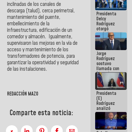
manejo de
inclinadas de los canales de
escombros
descarga (talud), cerca perimetral,
Presidenta
en La Guaira
mantenimiento del puente,
Delcy
embellecimiento de la
Rodríguez
otorgó
infraestructura, edificación de un
medalla
comedor y almacén. Igualmente,
"Héroe de
supervisaron las mejoras en la vía de
Venezuela"
a servidores
acceso y mantenimiento de los
Jorge
públicos
transformadores de potencia, para
Rodríguez
garantizar la operatividad y seguridad
sostuvo
llamada con
de las instalaciones.
Dinorah
Figuera y
acuerdan
primer
Presidenta
REDACCIÓN MAZO
encuentro
(E)
presencial
Rodríguez
para el
analizó
diálogo
Comparte esta noticia:
junto a
gobernadores
planes de
recuperación