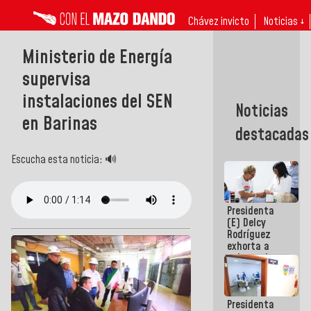
Chávez invicto
Noticias ↓
Ministerio de Energía
supervisa
instalaciones del SEN
Noticias
en Barinas
destacadas
Escucha esta noticia: 🔊
Presidenta
(E) Delcy
Rodríguez
exhorta a
gobernadores
y alcaldes a
edificar
casas para
Presidenta
abuelos