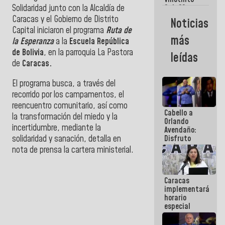
Maiquetía
Solidaridad junto con la Alcaldía de
Sub 20
campeona
Caracas y el Gobierno de Distrito
Noticias
frente
Capital iniciaron el programa
Ruta de
México Sub
más
la Esperanza
a la
Escuela República
23 en los
Centroamericanos
de Bolivia
, en la parroquia La Pastora
leídas
de
Caracas.
El programa busca, a través del
recorrido por los campamentos, el
reencuentro comunitario, así como
Cabello a
la transformación del miedo y la
Orlando
incertidumbre, mediante la
Avendaño:
solidaridad y sanación, detalla en
Disfruto
cada vez
nota de prensa la cartera ministerial.
que escribes
porque lo
que haces
Caracas
es
implementará
embarrarla
horario
especial
para
adaptarse