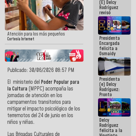
(E) Delcy
y del Caribe
Rodríguez
2026
revisó
agenda
económica y
ejecución de
fondos de
Atención para los más pequeños
Presidenta
emergencia
Cortesía Internet
Encargada
post-sismos
felicita a
Osmaidy
Arias y
Giraly
Marcano por
Publicado: 30/06/2026 08:57 PM
hacer
Presidenta
historia en
El ministerio del
Poder Popular para
(e) Delcy
los
la Cultura
(MPPC) acompaña las
Rodríguez:
Centroamericanos
Pronto
jornadas de atención en los
restableceremos
campamentos transitorios para
las
mitigar el impacto psicológico de los
operaciones
en el
terremotos del 24 de junio en los
Delcy
Aeropuerto
niños y niñas.
Rodríguez
Internacional
felicita a la
de
Las Brigadas Culturales de
Vinotinto