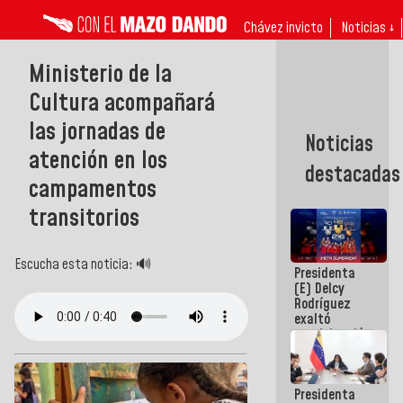
Chávez invicto
Noticias ↓
Ministerio de la
Cultura acompañará
las jornadas de
Noticias
atención en los
destacadas
campamentos
transitorios
Escucha esta noticia: 🔊
Presidenta
(E) Delcy
Rodríguez
exaltó
participación
de
Venezuela
en Juegos
Presidenta
Centroamericanos