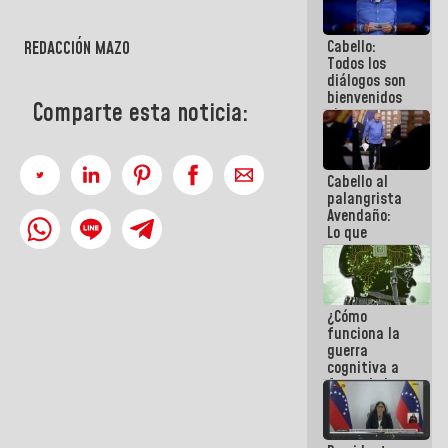
al plan de
ahorro
Cabello:
REDACCIÓN MAZO
energético
Todos los
diálogos son
bienvenidos
Comparte esta noticia:
siempre que
estén en el
marco de la
Constitución
Cabello al
de la
palangrista
República
Avendaño:
Lo que
vayas a
escribir
hazlo hoy
por que no
¿Cómo
sabemos si
funciona la
la semana
guerra
que viene
cognitiva a
hay
favor de la
programa
narrativa
hegemónica?
(1)