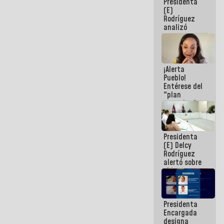
Presidenta
(E)
Rodríguez
analizó
junto a
gobernadores
planes de
recuperación
¡Alerta
del Sistema
Pueblo!
Eléctrico
Entérese del
Nacional
"plan
enjambre"
de La Sayo
para
sabotear el
Presidenta
diálogo y
(E) Delcy
promover el
Rodríguez
caos
alertó sobre
el impacto
de la
emergencia
climática en
Presidenta
los oceános
Encargada
designa