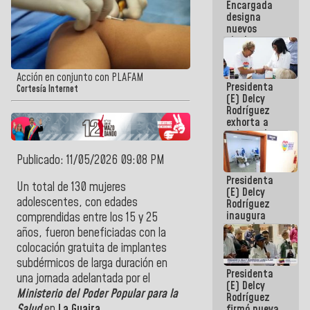
Encargada
Centroamericanos
designa
nuevos
titulares en
el
Viceministerio
de Energía
Acción en conjunto con PLAFAM
Presidenta
Eléctrica y
Cortesía Internet
(E) Delcy
CORPOELEC
Rodríguez
exhorta a
gobernadores
y alcaldes a
edificar
Publicado: 11/05/2026 09:08 PM
casas para
Presidenta
abuelos
Un total de 130 mujeres
(E) Delcy
adolescentes, con edades
Rodríguez
inaugura
comprendidas entre los 15 y 25
casa de los
años, fueron beneficiadas con la
Abuelos
colocación gratuita de implantes
Primavera
en Caracas
subdérmicos de larga duración en
Presidenta
una jornada adelantada por el
(E) Delcy
Ministerio del Poder Popular para la
Rodríguez
Salud
en
La Guaira.
firmó nueva