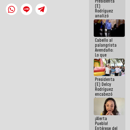
Presidenta
de la
(E)
República
Rodríguez
analizó
junto a
gobernadores
planes de
recuperación
Cabello al
del Sistema
palangrista
Eléctrico
Avendaño:
Nacional
Lo que
vayas a
escribir
hazlo hoy
por que no
Presidenta
sabemos si
(E) Delcy
la semana
Rodríguez
que viene
encabezó
hay
lanzamiento
programa
del Plan
Nacional de
Recreación
¡Alerta
Vacacional
Pueblo!
Entérese del