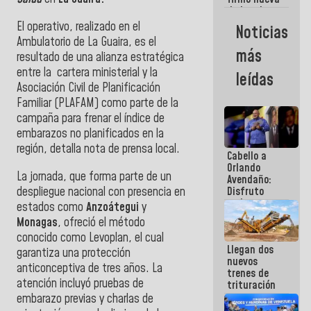
de Ley de
Arrendamiento
El operativo, realizado en el
Noticias
aprobada
Ambulatorio de La Guaira, es el
por la AN
más
resultado de una alianza estratégica
entre la cartera ministerial y la
leídas
Asociación Civil de Planificación
Familiar (PLAFAM) como parte de la
campaña para frenar el índice de
embarazos no planificados en la
región, detalla nota de prensa local.
Cabello a
Orlando
La jornada, que forma parte de un
Avendaño:
despliegue nacional con presencia en
Disfruto
cada vez
estados como
Anzoátegui
y
que escribes
Monagas
, ofreció el método
porque lo
conocido como Levoplan, el cual
que haces
Llegan dos
es
garantiza una protección
nuevos
embarrarla
anticonceptiva de tres años. La
trenes de
atención incluyó pruebas de
trituración
para
embarazo previas y charlas de
optimizar