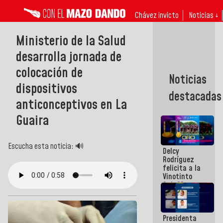
Chávez invicto
Noticias ↓
Ministerio de la Salud
desarrolla jornada de
colocación de
Noticias
dispositivos
destacadas
anticonceptivos en La
Guaira
Escucha esta noticia: 🔊
Delcy
Rodríguez
felicita a la
Vinotinto
Sub 20
campeona
frente
México Sub
Presidenta
23 en los