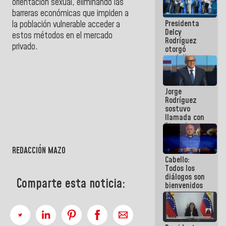
orientación sexual, eliminando las
manejo de
barreras económicas que impiden a
escombros
Presidenta
la población vulnerable acceder a
en La Guaira
Delcy
estos métodos en el mercado
Rodríguez
privado.
otorgó
medalla
"Héroe de
Venezuela"
a servidores
Jorge
públicos
Rodríguez
sostuvo
llamada con
Dinorah
Figuera y
acuerdan
REDACCIÓN MAZO
primer
Cabello:
encuentro
Todos los
presencial
diálogos son
para el
Comparte esta noticia:
bienvenidos
diálogo
siempre que
estén en el
marco de la
Constitución