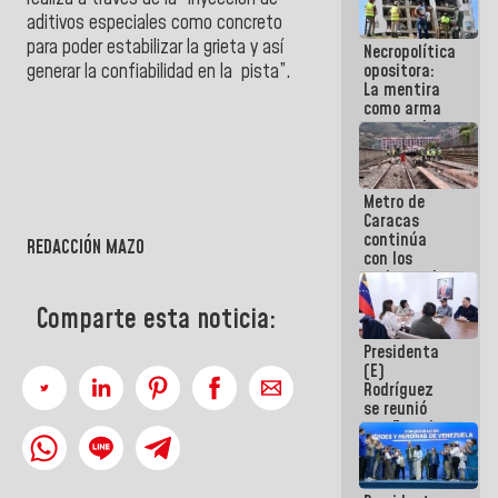
manejo de
aditivos especiales como concreto
escombros
para poder estabilizar la grieta y así
Necropolítica
en La Guaira
generar la confiabilidad en la pista”.
opositora:
La mentira
como arma
contra el
Pueblo
Metro de
Caracas
continúa
REDACCIÓN MAZO
con los
trabajos de
mantenimiento
Comparte esta noticia:
e inspección
en la Línea 2
Presidenta
(E)
Rodríguez
se reunió
con Estado
Mayor
Eléctrico
para