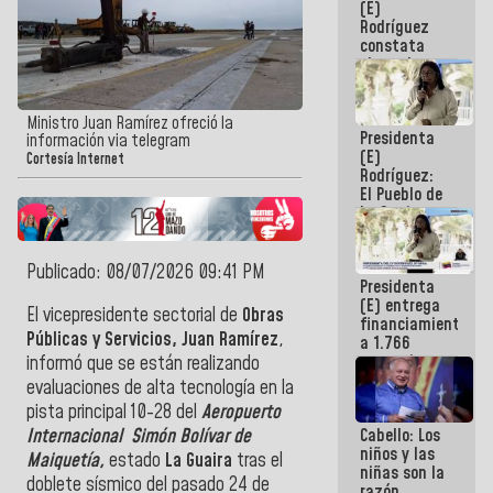
(E)
Guaira
Rodríguez
constata
obras de
rehabilitación
de Escuela
Militar de
Ministro Juan Ramírez ofreció la
Presidenta
Mamo en La
información via telegram
(E)
Guaira
Cortesía Internet
Rodríguez:
El Pueblo de
La Guaira
siempre
estará
acompañada
Publicado: 08/07/2026 09:41 PM
Presidenta
por el
(E) entrega
Gobierno
El vicepresidente sectorial de
Obras
financiamientos
Nacional
Públicas y Servicios, Juan Ramírez
,
a 1.766
comerciantes
informó que se están realizando
y
evaluaciones de alta tecnología en la
emprendedores
pista principal 10-28 del
Aeropuerto
afectados
Cabello: Los
Internacional Simón Bolívar de
por
niños y las
terremotos
Maiquetía,
estado
La Guaira
tras el
niñas son la
doblete sísmico del pasado 24 de
razón