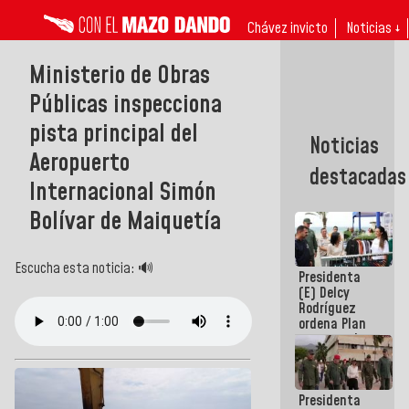
Chávez invicto
Noticias ↓
Ministerio de Obras
Públicas inspecciona
pista principal del
Noticias
Aeropuerto
destacadas
Internacional Simón
Bolívar de Maiquetía
Escucha esta noticia: 🔊
Presidenta
(E) Delcy
Rodríguez
ordena Plan
maestro de
desarrollo
logístico y
turístico
Presidenta
para La