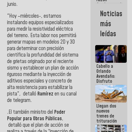
junio.
fundamental
de todo lo
Noticias
que
"Hoy –miércoles-, estamos
estamos
instalando equipos especializados
más
haciendo
para medir la resistividad eléctrica
leídas
del terreno. Esta labor nos permitirá
generar mapas en modelos 2D y 3D
para determinar con precisión
científica la profundidad del sistema
de grietas originado por el reciente
Cabello a
sismo y establecer un plan de acción
Orlando
riguroso mediante la inyección de
Avendaño:
aditivos especiales y concreto de
Disfruto
cada vez
alta resistencia para estabilizar la
que escribes
pista", detalló
Ramírez
en su canal
porque lo
de telegram.
que haces
Llegan dos
es
nuevos
embarrarla
.El también ministro del
Poder
trenes de
Popular para Obras Públicas
,
trituración
detalló que el plan de acción se
para
optimizar
realiza a través de la “inyección de