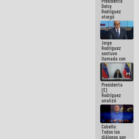
Presidenta
abordar
Delcy
planes de
Rodríguez
acción
otorgó
medalla
"Héroe de
Venezuela"
a servidores
Jorge
públicos
Rodríguez
sostuvo
llamada con
Dinorah
Figuera y
acuerdan
primer
Presidenta
encuentro
(E)
presencial
Rodríguez
para el
analizó
diálogo
junto a
gobernadores
planes de
recuperación
Cabello:
del Sistema
Todos los
Eléctrico
diálogos son
Nacional