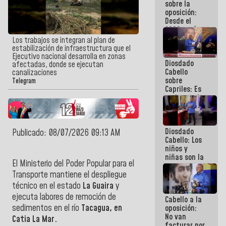
sobre la
embarrarla
oposición:
Desde el
2002 están
intentando
Los trabajos se integran al plan de
quemar el
estabilización de infraestructura que el
país ante la
Ejecutivo nacional desarrolla en zonas
Diosdado
ausencia de
afectadas, donde se ejecutan
Cabello
políticos
canalizaciones
sobre
verdaderos
Telegram
Capriles: Es
un inmoral
de la
política
Diosdado
Publicado: 08/07/2026 09:13 AM
Cabello: Los
niños y
niñas son la
El Ministerio del Poder Popular para el
razon
fundamental
Transporte mantiene el despliegue
de lo que
técnico en el estado
La Guaira
y
estamos
ejecuta labores de remoción de
Cabello a la
haciendo
sedimentos en el río
Tacagua, en
oposición:
No van
Catia La Mar.
facturar por