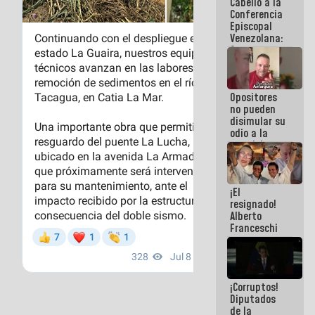
Cabello a la
de La Sayo
Conferencia
Episcopal
Venezolana:
Son unos
inmorales,
ni una
botella de
Opositores
agua han
no pueden
llevado
disimular su
odio a la
paz del
pueblo
¡El
resignado!
Alberto
Franceschi
muestra su
frustración
ante
burguesía
¡Corruptos!
de siempre
Diputados
de la