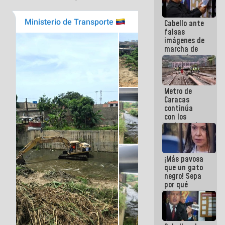
Cabello ante
falsas
imágenes de
marcha de
extremistas:
Son unos
coberos,
viven de la
Metro de
mentira
Caracas
continúa
con los
trabajos de
mantenimiento
e inspección
en la Línea 2
¡Más pavosa
que un gato
negro! Sepa
por qué
dirigentes
opositores
se
desmarcan