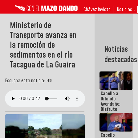
Chávez invicto
Noticias ↓
Ministerio de
Transporte avanza en
la remoción de
Noticias
sedimentos en el río
destacadas
Tacagua de La Guaira
Escucha esta noticia: 🔊
Cabello a
Orlando
Avendaño:
Disfruto
cada vez
que escribes
porque lo
que haces
Cabello
es