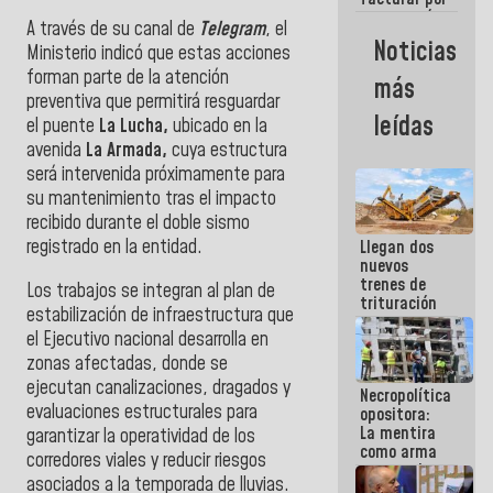
cuenta mía,
A través de su canal de
Telegram
, el
factura el
Noticias
Ministerio indicó que estas acciones
que yo
quiera (+Con
forman parte de la atención
más
el Mazo
preventiva que permitirá resguardar
Dando)
leídas
el puente
La Lucha,
ubicado en la
avenida
La Armada,
cuya estructura
será intervenida próximamente para
su mantenimiento tras el impacto
recibido durante el doble sismo
registrado en la entidad.
Llegan dos
nuevos
trenes de
Los trabajos se integran al plan de
trituración
estabilización de infraestructura que
para
el Ejecutivo nacional desarrolla en
optimizar
manejo de
zonas afectadas, donde se
escombros
ejecutan canalizaciones, dragados y
Necropolítica
en La Guaira
evaluaciones estructurales para
opositora:
La mentira
garantizar la operatividad de los
como arma
corredores viales y reducir riesgos
contra el
asociados a la temporada de lluvias.
Pueblo