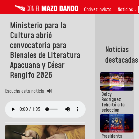
Chávez invicto
Noticias ↓
Ministerio para la
Cultura abrió
convocatoria para
Noticias
Bienales de Literatura
destacadas
Apacuana y César
Rengifo 2026
Escucha esta noticia: 🔊
Delcy
Rodríguez
felicitó a la
selección
nacional
masculina
de voleibol
campeona
Presidenta
de la Copa