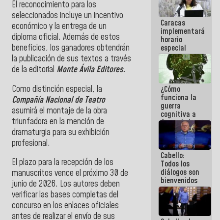
El reconocimiento para los
porque lo
que haces
seleccionados incluye un incentivo
Caracas
es
económico y la entrega de un
implementará
embarrarla
diploma oficial. Además de estos
horario
beneficios, los ganadores obtendrán
especial
para
la publicación de sus textos a través
adaptarse
de la editorial
Monte Ávila Editores.
al plan de
ahorro
Como distinción especial, la
¿Cómo
energético
funciona la
Compañía Nacional de Teatro
guerra
asumirá el montaje de la obra
cognitiva a
triunfadora en la mención de
favor de la
narrativa
dramaturgia para su exhibición
hegemónica?
profesional.
(1)
Cabello:
El plazo para la recepción de los
Todos los
diálogos son
manuscritos vence el próximo 30 de
bienvenidos
junio de 2026. Los autores deben
siempre que
verificar las bases completas del
estén en el
concurso en los enlaces oficiales
marco de la
Constitución
antes de realizar el envío de sus