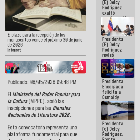
(E) Delcy
Panamericana
Rodríguez
Sub-17
exaltó
participación
de
Venezuela
en Juegos
El plazo para la recepción de los
Presidenta
Centroamericanos
manuscritos vence el próximo 30 de junio
(E) Delcy
y del Caribe
de 2026
Rodríguez
2026
Internet
revisó
agenda
económica y
ejecución de
fondos de
Presidenta
emergencia
Publicado: 08/05/2026 09:48 PM
Encargada
post-sismos
felicita a
El
Ministerio del Poder Popular para
Osmaidy
la Cultura
(MPPC), abrió las
Arias y
Giraly
inscripciones para las
Bienales
Marcano por
Nacionales de Literatura 2026.
hacer
Presidenta
historia en
Esta convocatoria representa una
(e) Delcy
los
plataforma fundamental para que
Rodríguez:
Centroamericanos
Pronto