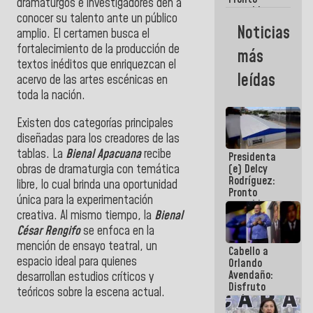
dramaturgos e investigadores den a
restableceremos
conocer su talento ante un público
las
Noticias
amplio. El certamen busca el
operaciones
en el
fortalecimiento de la producción de
más
Aeropuerto
textos inéditos que enriquezcan el
Internacional
leídas
acervo de las artes escénicas en
de
Maiquetía
toda la nación.
Existen dos categorías principales
diseñadas para los creadores de las
tablas. La
Bienal Apacuana
recibe
Presidenta
obras de dramaturgia con temática
(e) Delcy
Rodríguez:
libre, lo cual brinda una oportunidad
Pronto
única para la experimentación
restableceremos
creativa. Al mismo tiempo, la
Bienal
las
operaciones
César Rengifo
se enfoca en la
en el
mención de ensayo teatral, un
Cabello a
Aeropuerto
espacio ideal para quienes
Orlando
Internacional
Avendaño:
de
desarrollan estudios críticos y
Disfruto
Maiquetía
teóricos sobre la escena actual.
cada vez
que escribes