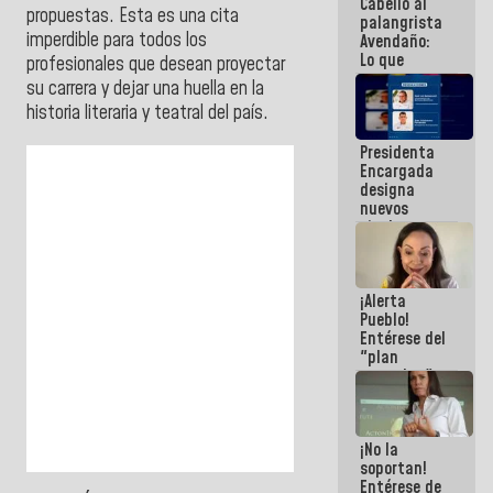
Cabello al
de la
propuestas. Esta es una cita
palangrista
República
imperdible para todos los
Avendaño:
Lo que
profesionales que desean proyectar
vayas a
su carrera y dejar una huella en la
escribir
historia literaria y teatral del país.
hazlo hoy
por que no
Presidenta
sabemos si
Encargada
la semana
designa
que viene
nuevos
hay
titulares en
programa
el
Viceministerio
de Energía
¡Alerta
Eléctrica y
Pueblo!
CORPOELEC
Entérese del
"plan
enjambre"
de La Sayo
para
sabotear el
¡No la
diálogo y
soportan!
promover el
Entérese de
caos